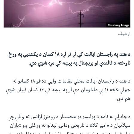
ئ
له مونږ سره په تماس کې پاتې شئ
ټون
ای
ه
ارشیف
ژبې
اړ
ئ
د هند په راجستان ایالت کې لږ تر لږه ۱۸ کسان د یکشنبې په ورځ
ناوخته د تالندې او برېښنال په پېښه کې مړه شوي دي.
د هند د راجستان ایالت محلي مقامات وایي ددغو ۱۸ کسانو له
جملې څخه ۱۱ یې ماشومان دي او په پیښه کې ۱۶ کسان ټپیان شوي
هم دي.
د جایرام په نامه د پولیسو یو منصبدار د رویترز اژانس ته ویلي چې
سیلانیان د «امیر کلا» د تاریخي ودانۍ لیدلو ته ورغلي وو «باران