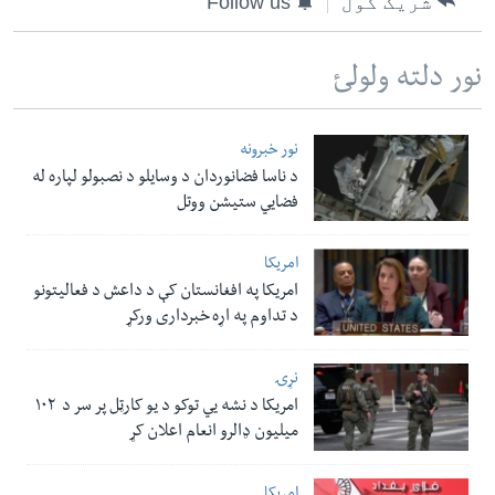
شریک کول
Follow us
نور دلته ولولئ
نور خبرونه
د ناسا فضانوردان د وسایلو د نصبولو لپاره له
فضایي ستیشن ووتل
امریکا
امریکا په افغانستان کې د داعش د فعالیتونو
د تداوم په اړه خبرداری ورکړ
نړۍ
امریکا د نشه یي توکو د یو کارټل پر سر د ۱۰۲
میلیون ډالرو انعام اعلان کړ