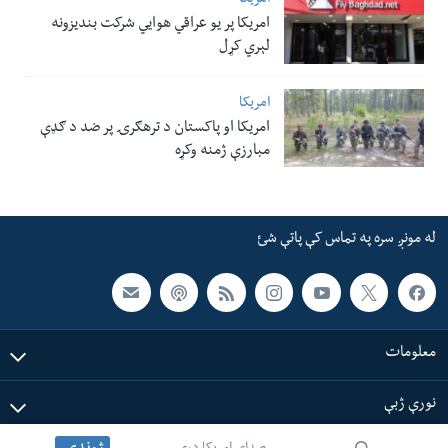
امریکا
امریکا پر یو عراقي هوایي شرکت بندیزونه
لېري کړل
امریکا
امریکا او پاکستان د ترهګرۍ پر ضد د ګډې
مبارزې ژمنه وکړه
له مونږ سره په تماس کې پاتې شئ
معلومات
نورې ژبې