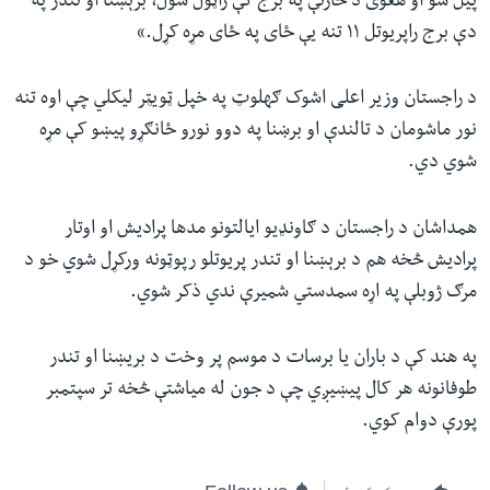
پیل شو او هغوی د څارنې په برج کې راټول شول، برېښنا او تندر په
دې برج راپریوتل ۱۱ تنه یې ځای په ځای مړه کړل.»
د راجستان وزیر اعلی اشوک ګهلوټ په خپل ټویټر لیکلي چې اوه تنه
نور ماشومان د تالندې او برښنا په دوو نورو ځانګړو پیښو کې مړه
شوي دي.
همداشان د راجستان د ګاونډیو ایالتونو مدها پرادیش او اوتار
پرادیش څخه هم د برېښنا او تندر پریوتلو رپوټونه ورکړل شوي خو د
مرګ ژوبلې په اړه سمدستي شمیرې ندي ذکر شوي.
په هند کې د باران یا برسات د موسم پر وخت د بریښنا او تندر
طوفانونه هر کال پیښیږي چې د جون له میاشتې څخه تر سپتمبر
پورې دوام کوي.