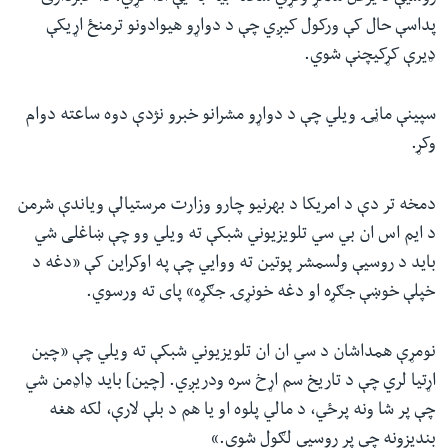
پداسې حال کې ورکول کیږي چې د دواړو هیوادونو ترمنځ اړیکې
ډیرې کړکیچنې شوي.
سپینې ماڼۍ ویلي چې د دواړو مشرانو خبرو نژدې دوه ساعته دوام
وکړ.
دمخه تر دې د امریکا د بهرنیو چارو وزارت مرستیالې ویاندې شرمن
د ایم اس ان بي سي تلویزیوني شبکې ته ویلي وو چې ښاغلی شي
باید د روسیې ولسمشر پوتین ته ووایي چې په اوکراین کې «دغه د
خپلې خوښې جګړه او دغه خونړۍ جګړه» پای ته ورسوي.
نومړې همداشان د سي ان ان تلویزیوني شبکې ته ویلي چې «چین
اړتیا لري چې د تاریخ سم اړخ سره ودریږي. [چین] باید ډاډمن شي
چې پر شا ونه پرځي، د مالي پلوه او یا هم د بلې لارې، لکه هغه
بندیزونه چې پر روسیې لګول شوي.»