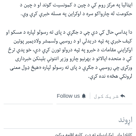
ایټالیا په مرکز روم کې د چین د کمونسیت ګوند او د چین د
حکومت له چارواکو سره د اوکراین په مسله خبرې کړې وې.
دا پداسې حال کې دي چې د جګړې د پای ته رسولو لپاره د مسکو او
کیف خبرې په ټپه دریدلي او د روسیې ولسمشر ولادیمیر پوتین
اوکرایني مقامات د خبرو په ټپه درولو تورن کړي دي، خو پدې ترڅ
کې د متحده ایالاتو د بهرنیو چارو وزیر انتوني بلینکن خبرداری
ورکړی چې روسیې د جګړې د پای ته رسولو لپاره «هیڅ ډول معنی
لرونکې هڅه» نده کړې.
شریک کول
Follow us
اړوند
کاناډا وايي اوکراینیانو ته درې کلنه اقامه ورکوي