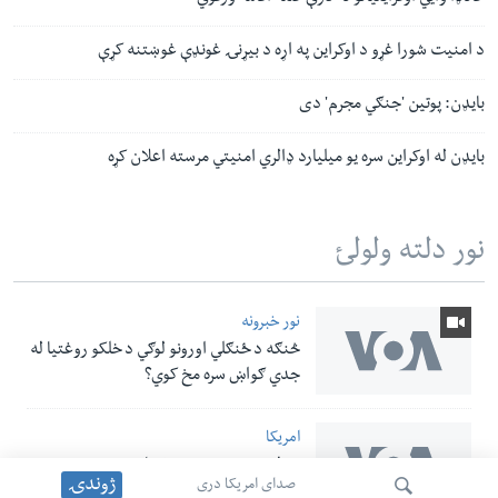
د امنیت شورا غړو د اوکراین په اړه د بیړنۍ غونډې غوښتنه کړې
بایډن: پوتین 'جنګي مجرم' دی
بایډن له اوکراین سره یو میلیارد ډالري امنیتي مرسته اعلان کړه
نور دلته ولولئ
نور خبرونه
څنګه د ځنګلي اورونو لوګي د خلکو روغتیا له
جدي ګواښ سره مخ کوي؟
امریکا
د ولسمشر ټرمپ نوي فرمانونه د زېږون پر
ژوندۍ
صدای امریکا دری
بنسټ د امریکا د تابعیت ترلاسه کول