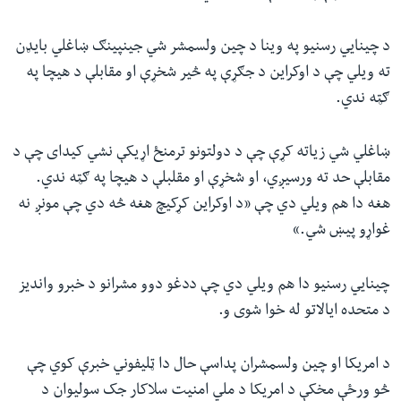
د چینایي رسنیو په وینا د چین ولسمشر شي جینپینګ ښاغلي بایډن
ته ویلي چې د اوکراین د جګړې په څیر شخړې او مقابلې د هیچا په
ګټه ندي.
ښاغلي شي زیاته کړې چې د دولتونو ترمنځ اړیکې نشي کیدای چې د
مقابلې حد ته ورسیږي، او شخړې او مقلبلې د هیچا په ګټه ندي.
هغه دا هم ویلي دي چې «د اوکراین کړکیچ هغه څه دي چې مونږ نه
غواړو پیښ شي.»
چینایي رسنیو دا هم ویلي دي چې ددغو دوو مشرانو د خبرو واندیز
د متحده ایالاتو له خوا شوی و.
د امریکا او چین ولسمشران پداسې حال دا ټلیفوني خبرې کوي چې
څو ورځې مخکې د امریکا د ملي امنیت سلاکار جک سولیوان د