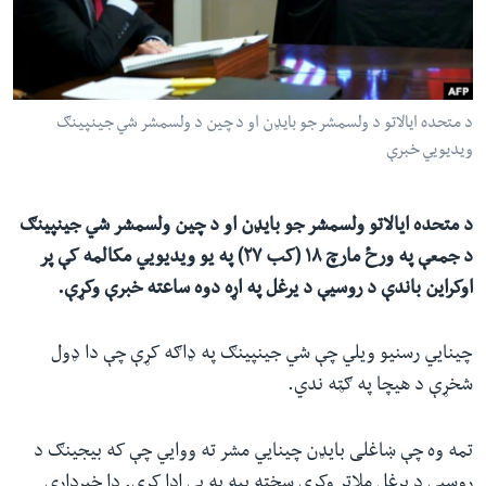
ئ
له مونږ سره په تماس کې پاتې شئ
ټون
ای
ه
د متحده ایالاتو د ولسمشر جو بایډن او د چین د ولسمشر شي جینپینګ
ژبې
اړ
ویدیویي خبرې
ئ
د متحده ایالاتو ولسمشر جو بایډن او د چین ولسمشر شي جینپینګ
د جمعې په ورځ مارچ ۱۸ (کب ۲۷) په یو ویدیويي مکالمه کې پر
اوکراین باندې د روسیې د یرغل په اړه دوه ساعته خبرې وکړې.
چینایي رسنیو ویلي چې شي جینپینګ په ډاګه کړې چې دا ډول
شخړې د هیچا په ګټه ندي.
تمه وه چې ښاغلی بایډن چینايي مشر ته ووایي چې که بیجینګ د
روسیې د یرغل ملاتړ وکړي سخته بیه به یې ادا کړي. دا خبرداری