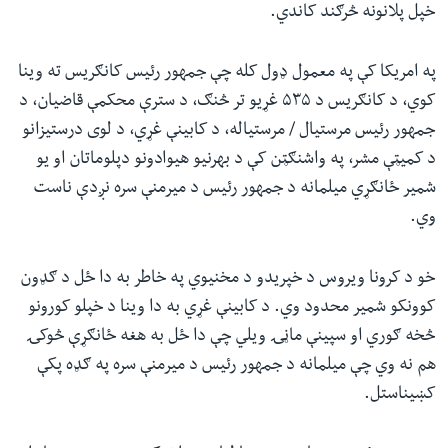
خپل پلانونه څرګند کاندي.
په امریکا کې په معمول ډول کله چې جمهور رئیس کانګریس ته وینا
کوي، د کانګریس د ۵۳۵ غړیو تر څنګ، د سترې محکمې قاضیان، د
جمهور رئیس مرستیال / مرستیاله، د کابینې غړي، د لوی درستیزانو
د کمیټې مشر، په واشنګټن کې د بهرنیو هیوادونو دپلوماتان او یو
شمیر ځانګړي میلمانه د جمهور رئیس د میرمنې سره نږدې ناست
وي.
خو د کرونا ویروس د خپریدو د مخنیوي په خاطر به دا ځل د ګډون
کوونکو شمیر محدود وي. د کابینې غړي به دا وینا د خپلو کورونو
څخه ګوري او سپینې ماڼۍ ویلي چې دا ځل به هغه ځانګړې څوکۍ
هم نه وي چې میلمانه د جمهور رئیس د میرمنې سره په ګډه پکې
کښیناستل.