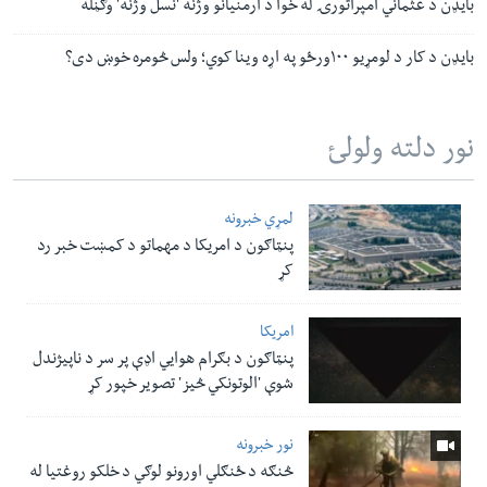
بایډن د عثماني امپراتورۍ له خوا د ارمنیانو وژنه 'نسل وژنه' وګڼله
بایډن د کار د لومړیو ۱۰۰ورځو په اړه وینا کوي؛ ولس څومره خوښ دی؟
نور دلته ولولئ
لمړي خبرونه
پنټاګون د امریکا د مهماتو د کمښت خبر رد
کړ
امریکا
پنټاګون د بګرام هوایي اډې پر سر د ناپيژندل
شوې 'الوتونکي څيز' تصویر خپور کړ
نور خبرونه
څنګه د ځنګلي اورونو لوګي د خلکو روغتیا له