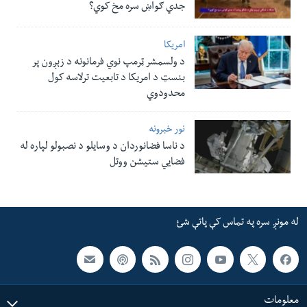
جدي ګواښ سره مخ کوي؟
امریکا
د ولسمشر ټرمپ نوي فرمانونه د زېږون پر
بنسټ د امریکا د تابعیت ترلاسه کول
محدودوي
نور خبرونه
د ناسا فضانوردان د وسایلو د نصبولو لپاره له
فضایي ستیشن ووتل
له مونږ سره په تماس کې پاتې شئ
معلومات