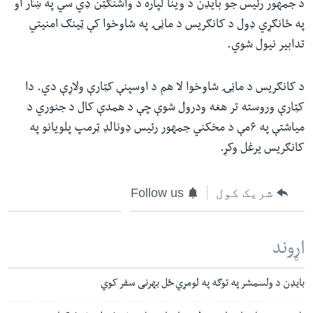
د جمهور رئیس جو بایډن د وینا لپاره د واشنګټن ډي سي په ښار او
په ځانګړي ډول د کانګریس د ماڼۍ په شاوخوا کې ټینګ امنیتي
تدابیر نیول شوي.
د کانګریس د ماڼۍ شاوخوا لا هم د اوسپنې کټارې ولاړې دي. دا
کټارې وروسته تر هغه ودرول شوې چې د همدې کال د جنوري د
میاشتې په ۶مې د مخکني جمهور رئیس ډونالډ ټرمپ پلویانو په
کانګریس یرغل وکړ.
شریک کول
Follow us
اړوند
بایډن د ولسمشر په توګه په لومړي ځل بهرنی سفر کوي