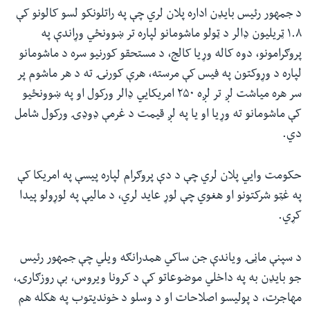
د جمهور رئیس بایډن اداره پلان لري چې په راتلونکو لسو کالونو کې
۱.۸ ټریلیون ډالر د ټولو ماشومانو لپاره تر ښوونځي وړاندې په
پروګرامونو، دوه کاله وړیا کالج، د مستحقو کورنیو سره د ماشومانو
لپاره د وړوکتون په فیس کې مرسته، هرې کورنۍ ته د هر ماشوم پر
سر هره میاشت لږ تر لږه ۲۵۰ امریکایي ډالر ورکول او په ښوونځیو
کې ماشومانو ته وړیا او یا په لږ قیمت د غرمې ډوډۍ ورکول شامل
دي.
حکومت وایي پلان لري چې د دې پروګرام لپاره پیسې په امریکا کې
په غټو شرکتونو او هغوي چې لوړ عاید لري، د مالیې په لوړولو پیدا
کړي.
د سپنې ماڼۍ ویاندې جن ساکي همدرانګه ویلي چې جمهور رئیس
جو بایډن به په داخلي موضوعاتو کې د کرونا ویروس، بې روزګارۍ،
مهاجرت، د پولیسو اصلاحات او د وسلو د خوندیتوب په هکله هم