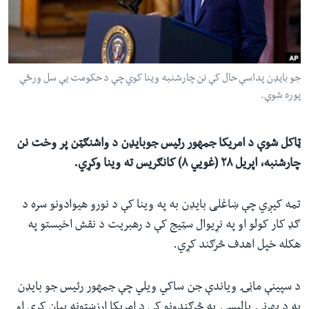
ئ
له مونږ سره په تماس کې پاتې شئ
ټون
ای
ه
جو بایډن پداسې حال کې نن چارشنبه وینا کوي چې د حکومت یې سل ورځې
ژبې
اړ
پوره شوې.
ئ
ټاکل شوې د امریکا جمهور رئیس جوبایډن د واشنګټن پر وخت نن
چارشنبه، اپریل ۲۸ (غویي ۸) کانګریس ته وینا وکړي.
تمه کیږي چې ښاغلی بایډن به په وینا کې د نورو هیوادونو سره د
ګډ کار کولو او په نړیوال سټیج کې د رهبریت د نقش اخیستو په
هکله خپل اهدف څرګند کړي.
د سپینې ماڼۍ ویاندې جن ساکي ویلي چې جمهور رئیس جو بایډن
به د بهرنۍ پالیسۍ په څرګندونو کې د امریکا ارزښتونه بیان کړي او