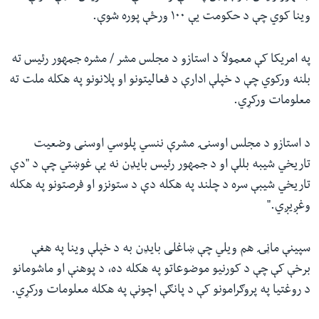
وینا کوي چې د حکومت یې ۱۰۰ ورځې پوره شوې.
په امریکا کې معمولاً د استازو د مجلس مشر / مشره جمهور رئیس ته
بلنه ورکوي چې د خپلې ادارې د فعالیتونو او پلانونو په هکله ملت ته
معلومات ورکړي.
د استازو د مجلس اوسنۍ مشرې ننسي پلوسي اوسنی وضعیت
تاریخي شیبه بللې او د جمهور رئیس بایډن نه یې غوښتي چې د "دې
تاریخي شیبې سره د چلند په هکله دې د ستونزو او فرصتونو په هکله
وغږیږي."
سپینې ماڼۍ هم ویلي چې ښاغلی بایډن به د خپلې وینا په هغې
برخې کې چې د کورنیو موضوعاتو په هکله ده، د پوهنې او ماشومانو
د روغتیا په پروګرامونو کې د پانګې اچونې په هکله معلومات ورکړي.