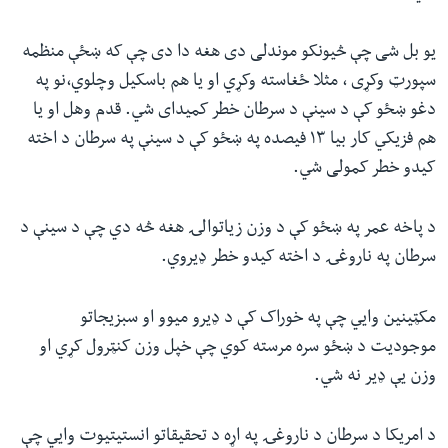
یو بل شی چې څیونکو موندلی دی هغه دا دی چې که ښځې منظمه
سپورټ وکړی ، مثلا ځغاسته وکړي او یا هم باسکیل وچلوي،نو په
دغو ښځو کې د سینې د سرطان خطر کمیدای شي. قدم وهل او یا
هم فزیکي کار بیا ۱۳ فیصده په ښځو کې د سینې په سرطان د اخته
کیدو خطر کمولی شي.
د پاخه عمر په ښځو کې د وزن زیاتوالۍ هغه څه دي چې د سینې د
سرطان په ناروغۍ د اخته کیدو خطر ډیروي.
مکټینین وايي چې په خوراک کې د ډیرو میوو او سبزیجاتو
موجودیت د ښځو سره مرسته کوي چې خپل وزن کنټرول کړي او
وزن یې ډیر نه شي.
د امریکا د سرطان د ناروغۍ په اړه د تحقیقاتو انستیتیوت وايي چې