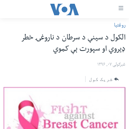
اس
روغتیا
سي
کورپاڼه
الکول د سینې د سرطان د ناروغۍ خطر
ړ
افغانستان
ډیروي او سپورت ېې کموي
تصالات
سیمه
صلي
امریکا
غبرګولی ۰۷, ۱۳۹۶
تن
نړۍ
ه
شریک کول
ښځې او نجونې
اړ
ئ
ځوانان
مومي
د بیان ازادي
ارښود
روغتیا
ه
سرمقاله
اړ