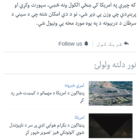
که چیري په امریکا کې ښځې الکول ونه څښي، سپورت وکړي او
پرېنږدي چې وزن یې ډیر شي، نو د دې امکان شته چې د سینې د
سرطان د درېیونه د په یوه مورد مخه یې ونیول شي.
شریک کول
Follow us
نور دلته ولولئ
لمړي خبرونه
پنټاګون د امریکا د مهماتو د کمښت خبر رد
کړ
امریکا
پنټاګون د بګرام هوایي اډې پر سر د ناپيژندل
شوې 'الوتونکي څيز' تصویر خپور کړ