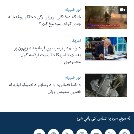
نور خبرونه
څنګه د ځنګلي اورونو لوګي د خلکو روغتیا له
جدي ګواښ سره مخ کوي؟
امریکا
د ولسمشر ټرمپ نوي فرمانونه د زېږون پر
بنسټ د امریکا د تابعیت ترلاسه کول
محدودوي
نور خبرونه
د ناسا فضانوردان د وسایلو د نصبولو لپاره له
فضایي ستیشن ووتل
له مونږ سره په تماس کې پاتې شئ