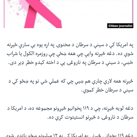
ئ
له مونږ سره په تماس کې پاتې شئ
ټون
ای
ه
ژبې
اړ
په امریکا کې د سینې د سرطان د مخنوۍ په اړه یوه بې ساري ځیړنه
ئ
شوې ده. دغه څیړنه وايي چې هغه ښځې چې روزمره الکول یا شراب
ځښي، د سینې د سرطان په ناروغۍ یې د اخته کیدو خطر ډیر دی.
څیړنه هغه لارې چارې هم ښيي چې که عملي شي نو په ښځو کې د
سینې د سرطان خطر کموي.
دغه لویه څیړنه، چې د ۱۱۹ پخوانیو څیړونو مجموعه ده، د امریکا د
سرطان د ناروغۍ د څیړنو انستیتوت کړې ده.
دغه ۱۱۹ پخوانۍ څیړنې په امریکا کې په ۱۲ میلیونو ښځو باندې شوې