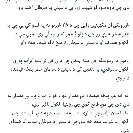
دي چې دوه سوه او شپیته زره یې د سینې په سرطان اخته وو.
څیړونکې آن مکټینین وايي چې د ۱۱۹ څیړنو نه په لسو کې یې چې په
هغو ښځو شوې وو چې د بلوغ عمر ته رسیدلي وي، ښيي چې د
الکولو مصرف او د سینې د سرطان ترمنځ تړاو شته. هغه واېې،
،،موږ دا وموندله چې هغه ښځې چې د ورځې تر لسو ګرامو پورې
الکول مصرفوي، په هغوی کې د سینې د سرطان خطر پنځه فیصده
ډیر وي.
که څه هم پنځه فیصده کم مقدار دی، خو دا بیا د پام وړ مقدار په
دې دی چې موږ قانع کوي چې رښتیا الکول تاثیر لري،،.
مک ټینین وايي چې د نړۍ د روغتیا سازمان په دې باور دی چې
الکول یا شراب هغه څه دي چې د سینې د سرطان سبب ګرځیدای
شي.