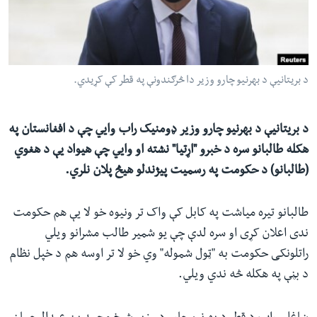
ئ
له مونږ سره په تماس کې پاتې شئ
ټون
ای
ه
د بریتانیې د بهرنیو چارو وزیر دا څرګندونې په قطر کې کړیدي.
ژبې
اړ
ئ
د بریتانیې د بهرنیو چارو وزیر ډومنیک راب وایي چې د افغانستان په
هکله طالبانو سره د خبرو "اړتیا" نشته او وایي چې هیواد یې د هغوي
(طالبانو) د حکومت په رسمیت پیژندلو هیڅ پلان نلري.
طالبانو تیره میاشت په کابل کې واک تر ونیوه خو لا یې هم حکومت
ندی اعلان کړی او سره لدې چې یو شمیر طالب مشرانو ویلي
راتلونکی حکومت به "ټول شموله" وي خو لا تر اوسه هم د خپل نظام
د بڼې په هکله څه ندي ویلي.