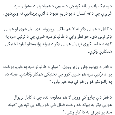
ډومنیک راب زیاته کړه چې د سیمې د هیوادونو د مشرانو سره
غږیږي چې دغه کسان د یو دریم هیواد د لارې بریتانیې ته ولیږدوي.
د کابل د هوایي ډګر نه لا هم ملکي پروازونه ندي پیل شوي او هوایي
ډګر تړلی دی. خو قطر وایي د طالبانو سره خبرې چې د ترکیې سره په
ګډه د حامد کرزي نړیوال هوایي ډګر د بیرته پرانیستلو لپاره تخنیکي
همکاري وکړي.
د قطر د بهرنیو چارو وزیر وویل، " مونږ د طالبانو سره په خبرو بوخت
یو. د ترکیې سره هم خبرې کوو چې تخنیکی همکار وکاندي. هیله ده
په راتلونکو څو ورځو کې ښه خبر ولرو. "
د قطر دي چارواکي وویل لا هم معلومه نده چې د کابل نړیوال
هوایي ډګر به بیرته څه وخت فعال شي خو زیاته یې کړه چې "هیله
مند یو ډیر ژر به دا کار وشي. "