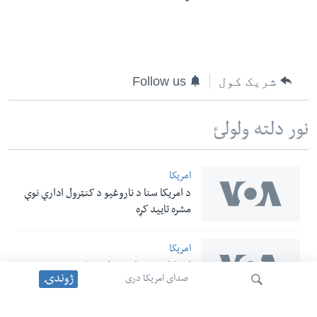
شریک کول
Follow us
نور دلته ولولئ
امریکا
د امریکا سنا د ناروغیو د کنټرول ادارې نوې
مشره تایید کړه
امریکا
امریکا پر یو عراقي هوایي شرکت بندیزونه
ژوندۍ
صدای امریکا دری
لېري کړل