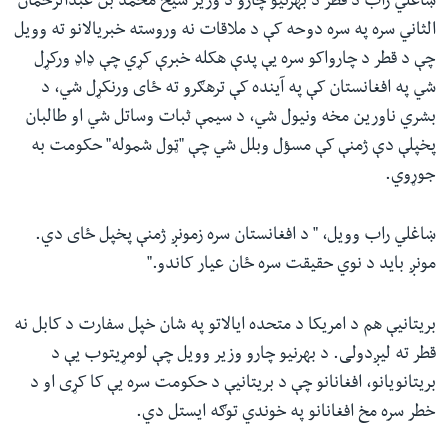
ښاغلي راب د قطر د بهرنیو چارو د وزیر شیخ محمد بن عبدالرحمان
الثاني سره په سره دوحه کې د ملاقات نه وروسته خبریالانو ته وویل
چې د قطر د چارواکو سره یې پدې هکله خبرې کړي چې ډاډ ورکړل
شي په افغانستان کې په آینده کې ترهګرو ته ځای ورنکړل شي، د
بشري ناورین مخه ونیول شي، د سیمې ثبات وساتل شي او طالبان
پخپلې دې ژمنې کې مسؤل وبلل شي چې "ټول شموله" حکومت به
جوړوي.
ښاغلي راب وویل، " د افغانستان سره زمونږ ژمنې پخپل ځای دي.
مونږ باید د نوي حقیقت سره ځان عیار کاندو."
بریتانیې هم د امریکا د متحده ایالاتو په شان خپل سفارت د کابل نه
قطر ته لیږدولی. د بهرنیو چارو وزیر وویل چې لومړیتوب یې د
بریتانویانو، افغانانو چې د بریتانیې د حکومت سره یې کا کړی او د
خطر سره مخ افغانانو په خوندي توګه ایستل دي.