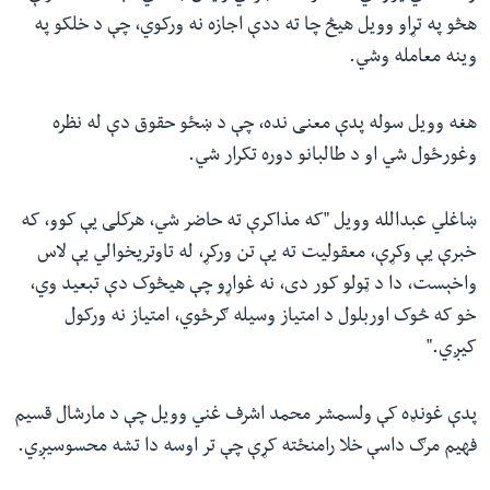
هڅو په تړاو وویل هیڅ چا ته ددې اجازه نه ورکوي، چې د خلکو په
وینه معامله وشي.
هغه وویل سوله پدې معنی نده، چې د ښځو حقوق دې له نظره
وغورځول شي او د طالبانو دوره تکرار شي.
ښاغلي عبدالله وویل ‪"‬که مذاکرې ته حاضر شي، هرکلی یې کوو، که
خبرې یې وکړې، معقولیت ته یې تن ورکړ، له تاوتریخوالي یې لاس
واخېست، دا د ټولو کور دی، نه غواړو چې هیڅوک دې تبعید وي،
خو که څوک اوربلول د امتیاز وسیله ګرځوي، امتیاز نه ورکول
کیږي.‪"‬
پدې غونډه کې ولسمشر محمد اشرف غني وویل چې د مارشال قسیم
فهیم مرګ داسې خلا رامنځته کړې چې تر اوسه دا تشه محسوسیږي.