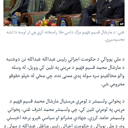
ئ
له مونږ سره په تماس کې پاتې شئ
ټون
ای
ه
غني: د مارشال قسیم فهیم مرګ داسې خلا رامنځته کړې چې تر اوسه دا تشه
ژبې
اړ
محسوسیږي.
ئ
د ملي یووالي د حکومت اجرائي رئيس عبدالله عبدالله نن دوشنبه
د مارشال محمد قسیم فهیم د مړینې په تلین کې وویل، له وسله
والو مخالفینو سره سوله پدې معنی نده، چې ښځې له خپلو حقوقو
محرومې شي.
د پخواني ولسمشر د لومړي مرستیال مارشال محمد قسیم فهیم د
مړینې په لومړني تلین کې، چې ولسمشر محمد اشرف غني، پخواني
ولسمشر حامد کرزي، جهادي مشرانو او سیاسي څېرو برخه اخېستې
وه، د ملي یووالي د حکومت اجرائي رئيس ښاغلي عبدالله د سولې د