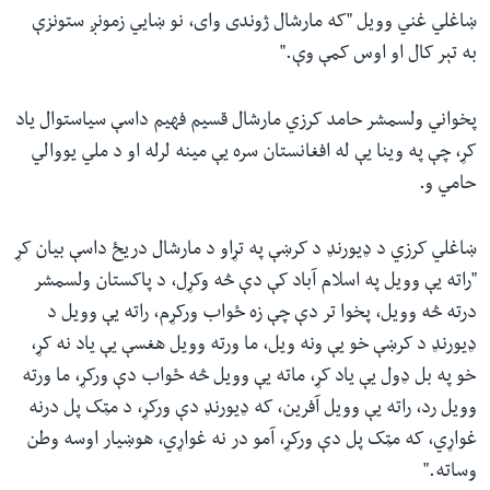
ښاغلي غني وویل ‪"‬که مارشال ژوندی وای، نو ښايي زمونږ ستونزې
به تېر کال او اوس کمې وې.‪"‬
پخواني ولسمشر حامد کرزي مارشال قسیم فهیم داسې سیاستوال یاد
کړ، چې په وينا یې له افغانستان سره یې مینه لرله او د ملي یووالي
حامي و.
ښاغلي کرزي د ډیورنډ د کرښې په تړاو د مارشال دریځ داسې بیان کړ
‪"‬راته یې وویل په اسلام آباد کې دې څه وکړل، د پاکستان ولسمشر
درته څه وویل، پخوا تر دې چې زه ځواب ورکړم، راته یې وویل د
ډیورنډ د کرښې خو یې ونه ویل، ما ورته وویل هغسې یې یاد نه کړ،
خو په بل ډول یې یاد کړ، ماته یې وویل څه ځواب دې ورکړ، ما ورته
وویل رد، راته یې وویل آفرین، که ډیورنډ دې ورکړ، د مټک پل درنه
غواړي، که مټک پل دې ورکړ، آمو در نه غواړي، هوښیار اوسه وطن
وساته.‪"‬