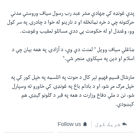
پدې غونډه کې جهادي مشر عبد رب رسول سیاف وروستي مدني
حرکتونه چې د خره نمانځله او د نارینو له خوا د چادرۍ په سر کول
وو، وغندل او له حکومت یې ددې مسائلو تعقیب وغوښت.
ښاغلي سیاف وویل ‪"‬ لعنت دې وي، د آزادۍ په هغه بیان چې د
اسلام او دین په سپکاوۍ منجر شي.‪"‬
مارشال قسیم فهیم تېر کال د حوت په اتلسمه په خپل کور کې په
خپل مرګ مړ شو، او د بادام باغ په غونډۍ کې خاورو ته وسپارل
شو، نن د ملي دفاع وزارت د هغه په قبر د ګلونو ګېډۍ هم
کېښودې.
شریک کول
Follow us