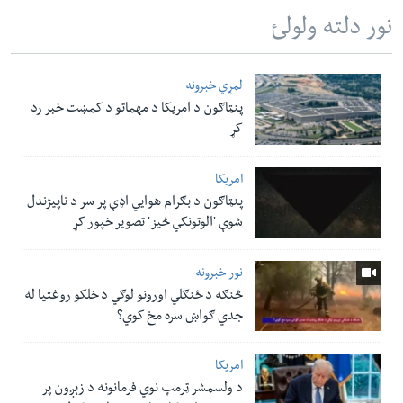
نور دلته ولولئ
لمړي خبرونه
پنټاګون د امریکا د مهماتو د کمښت خبر رد
کړ
امریکا
پنټاګون د بګرام هوایي اډې پر سر د ناپيژندل
شوې 'الوتونکي څيز' تصویر خپور کړ
نور خبرونه
څنګه د ځنګلي اورونو لوګي د خلکو روغتیا له
جدي ګواښ سره مخ کوي؟
امریکا
د ولسمشر ټرمپ نوي فرمانونه د زېږون پر