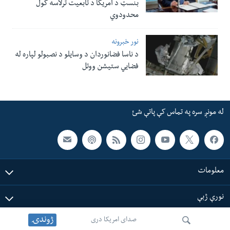
بنسټ د امریکا د تابعیت ترلاسه کول
محدودوي
نور خبرونه
د ناسا فضانوردان د وسایلو د نصبولو لپاره له
فضایي ستیشن ووتل
له مونږ سره په تماس کې پاتې شئ
معلومات
نورې ژبې
ژوندۍ
صدای امریکا دری