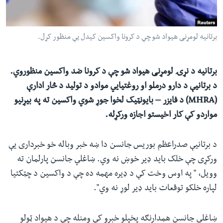
ئ
له مونږ سره په تماس کې پاتې شئ
ټون
برتانیه لومړنی هیواد شو چې د کرونا واکسین کیدل یې منظور کړل.
ای
ه
ژبې
اړ
برتانیه د نړۍ لومړنی هیواد شو چې د کرونا ضد واکسین منظوروي.
ئ
د برتانیې د دارو درملو او روغتیایي موادو د تولید د څار ادارې
(MHRA) د فایزر – بایونټیک لخوا جوړ شوي واکسین ته په بیړنيو
مواردو کې کار اخیستو اجازه ورکړله.
د برتانیې صدراعظم بوریس جانسن دا ښه خبر وباله خو خبرداری یې
ورکړی چې خلک باید ډیر خوښ نه وي. ښاغلي جانسن پارلمان ته
وویل، " په اوس وخت کې د ډیره مهمه ده چې د واکسین د چټکتیا
لپاره خلکو توقعات باید ډیر لوړ نه وي".
ښاغلي جانسن همدارنګه پخپلو خبرو کې ومنله چې د هیواد ټولو