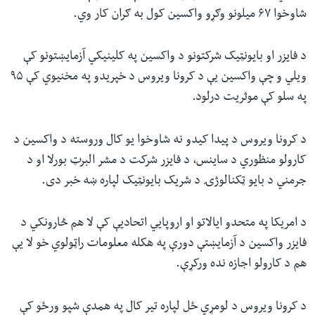
شاوخوا ۶۷ میلونو وګړو واکسین کول به ګران کار وي.
د فایزر او بایونټیک شرکتونو د واکسین په کلینیکي آزمایښتونو کې
ویلي و چې واکسین یې د کرونا ویروس د خپریدو په مخنیوي کې ۹۵
په سلو کې موثریت درلود.
د کرونا ویروس د پیدا کیدو نه شاوخوا یو کال وروسته د واکسین د
کارولو منظوري د ساینس، د فایزر شرکت د مشر البرټ بورلا او د
جرمني د بایو ټکنالوژۍ د شریک بایونټیک لپاره ښه خبر دی.
د امریکا په متحدو ایالاتو او اروپایي اتحادیې کې لا هم څارونکي د
فایزر واکسین د آزمایښتې دورې په هکله معلومات راټولوي خو لا یې
هم د کارولو اجازه نده ورکړې.
د کرونا ویروس د لومړي ځل لپاره تیر کال په همدې شپو ورځو کې