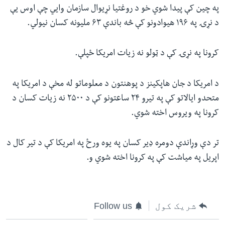
په چین کې پیدا شوي خو د روغتیا نړیوال سازمان وایي چې اوس یې
د نړۍ په ۱۹۶ هیوادونو کې څه باندې ۶۳ ملیونه کسان نیولي.
کرونا په نړۍ کې د ټولو نه زیات امریکا ځپلې.
د امریکا د جان هاپکینز د پوهنتون د معلوماتو له مخې د امریکا په
متحدو ایالاتو کې په تیرو ۲۴ ساعتونو کې د ۲۵۰۰ نه زیات کسان د
کرونا په ویروس اخته شوي.
تر دې وړاندې دومره ډیر کسان په یوه ورځ په امریکا کې د تیر کال د
اپریل په میاشت کې په کرونا اخته شوي و.
شریک کول
Follow us