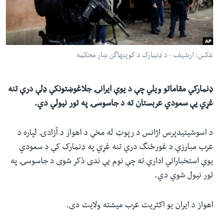
ئ
له مونږ سره په تماس کې پاتې شئ
ټون
ای
ه
عکس: ارشیف - د ډنمارک د کوپنهاگن ښار محکمه
ژبې
اړ
ئ
ډنمارکي مقاماتو ویلي چې د یوې ایرانۍ جلاغوښتونکې ډلې درې تنه
غړي یې سعودي عربستان ته د جاسوسۍ په تور نیولي دي.
د اسوشیتیدپرس اژانس د رپوټ له مخې د اهواز د آزادۍ لپاره د
عرب مبارزې د غورځنگ درې تنه غړي په ډنمارک کې د سعودي
یوې استخباراتي ادارې ته چې نوم یې ندی ذکر شوی د جاسوسۍ په
تور نیول شوي دي.
اهواز د ایران یو اکثریت عرب میشته ولایت دی.