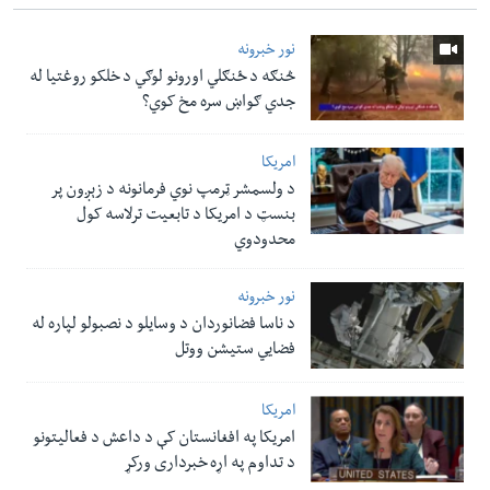
نور خبرونه
څنګه د ځنګلي اورونو لوګي د خلکو روغتیا له
جدي ګواښ سره مخ کوي؟
امریکا
د ولسمشر ټرمپ نوي فرمانونه د زېږون پر
بنسټ د امریکا د تابعیت ترلاسه کول
محدودوي
نور خبرونه
د ناسا فضانوردان د وسایلو د نصبولو لپاره له
فضایي ستیشن ووتل
امریکا
امریکا په افغانستان کې د داعش د فعالیتونو
د تداوم په اړه خبرداری ورکړ