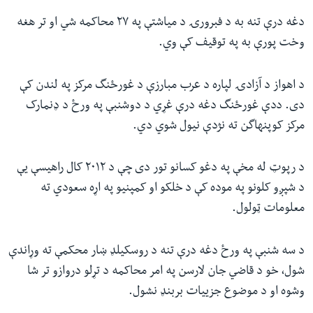
دغه درې تنه به د فبرورۍ د میاشتې په ٢٧ محاکمه شي او تر هغه
وخت پورې به په توقیف کې وي.
د اهواز د آزادۍ لپاره د عرب مبارزې د غورځنگ مرکز په لندن کې
دی. ددې غورځنگ دغه درې غړي د دوشنبې په ورځ د ډنمارک
مرکز کوپنهاگن ته نژدې نیول شوي دي.
د رپوټ له مخې په دغو کسانو تور دی چې د ٢٠١٢ کال راهیسې یې
د شپږو کلونو په موده کې د خلکو او کمپنیو په اړه سعودي ته
معلومات ټولول.
د سه شنبې په ورځ دغه درې تنه د روسکیلډ ښار محکمې ته وړاندې
شول، خو د قاضي جان لارسن په امر محاکمه د تړلو دروازو تر شا
وشوه او د موضوع جزییات بربنډ نشول.