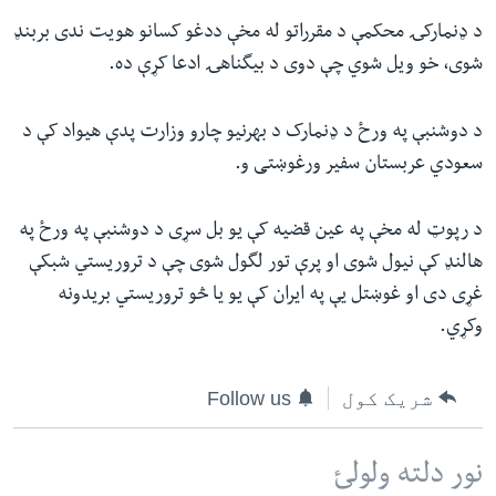
د ډنمارکۍ محکمې د مقرراتو له مخې ددغو کسانو هویت ندی بربنډ
شوی، خو ویل شوي چې دوی د بیگناهۍ ادعا کړې ده.
د دوشنبې په ورځ د ډنمارک د بهرنیو چارو وزارت پدې هیواد کې د
سعودي عربستان سفیر ورغوښتی و.
د رپوټ له مخې په عین قضیه کې یو بل سړی د دوشنبې په ورځ په
هالنډ کې نیول شوی او پرې تور لگول شوی چې د تروریستي شبکې
غړی دی او غوښتل یې په ایران کې یو یا څو تروریستي بریدونه
وکړي.
شریک کول
Follow us
نور دلته ولولئ