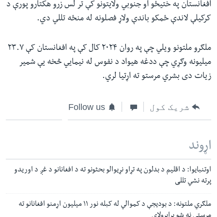
افغانستان په ختیځو او جنوبي ولایتونو کې تر لس زرو هکتارو پورې د
کرکیلې لاندې ځمکو باندې ولاړ فصلونه له منځه تللي دي.
ملګرو ملتونو ویلي چې په روان ۲۰۲۴ کال کې په افغانستان کې ۲۳.۷
میلیونه وګړي چې ددغه هیواد د نفوس له نیمايي څخه یې شمیر
زیات دی بشري مرستو ته اړتیا لري.
شریک کول
Follow us
اړوند
اوتنبایوا: د اقلیم د بدلون په تړاو نړیوالو بحثونو ته د افغانانو د غږ د اوریدو
پرته نشي تللی
ملګري ملتونه: د بودیجې د کموالي له کبله نور ۱۱ میلیون اړمنو افغانانو ته
مرستې نه شو برابرولای