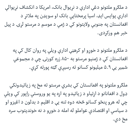
د ملګرو ملتونو دغې ادارې د نړیوال بانک، امریکا د انکشاف نړیوالې
ادارې یوایس ایډ، اسیا پرمختايي بانک او سویډن په ملاتړ د
افغانستان په جنوبي ولایتونو کې د ژمي د موسم د مرستو لړۍ د پیل
خبر هم ورکړدی.
د ملګرو ملتونو د خوړو او کرهڼې ادارې ویلي په روان کال کې په
افغانستان کې د ژمنیو مرستو به ۸۵۰ زره کورنۍ چې د مجموعي
شمیر یې ۵.۹ میلیونو کسانو ته رسیږي ګټه پورته کړي.
ملګرو ملتونو په افغانستان کې بشري مرستو ته مخ په زیاتیدونکي
ډول د افغانانو د اړتیاو د زیاتیدو په اړه په یو وروستي راپور کې ویلي
چې له هرو پنځو کسانو څخه دوه تنه یې د اقلیم د بدلون د اغیزو او
د سیاسي او اقتصادي عواملو له امله د خوړو د نه خوندیتوب سره
مخ دي.