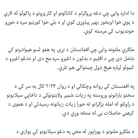
دا اداره وايي چې دغه پروګرام د کانالونو او کاریزونو د پاکولو له لارې
د یوې خوا اوبخور بهیر پیاوړی کوي او د بلې خوا کورنیو سره د خوړو
خوندیوب کې مرسته کوي.
ملګري ملتونه وايي چې افغانستان د نړۍ په هغو لسو هیوادونو کې
شامل دی چې د اقلیم د بدلون د اغیزو سره مخ دی او ددغو اغیزو د
کمولو لپاره هیڅ ډول چمتوالی هم نلري.
په افغنستان کې روانه وچکالي او د روان ۲۰۲۴ کال به سر کې د
سختو بارانونو وروسته په زیات شمیر ولایتونوکې د ناڅاپي سیلابونو
د راوتلو له امله بزګرانو ته خورا زیات زیانونه رسیدلي او د هغوی د
کرهڼې حاصلات یې له منځه وړي دي.
د ملګرو ملتونو د یوراپور له مخې په دغو سیلابونو کې یوازې د