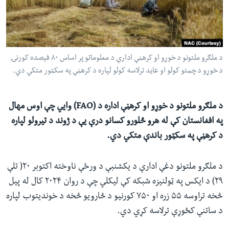
ئ
له مونږ سره په تماس کې پاتې شئ
ټون
ای
ه
د ملګرو ملتونو د خوړو او کرهڼې ادارې د معلوماتو پر اساس ۸۰ فیصده کورنۍ
ژبې
اړ
د خوړو د چمتو کولو او عاید ترلاسه کولو لپاره د کرهڼې په سکټور متکي دي.
ئ
د ملګرو ملتونو د خوړو او کرهڼې اداره د (
FAO
) وايي چې اوس مهال
په افغانستان کې له هرو څلورو کسانو درې یې د ژوند د تیرولو لپاره
د کرهڼې په سکټور باندې متکي دي.
د ملګرو ملتونو دغې ادارې د یکشنبې د ورځې ناوخته اکتوبر ۲۰( تلې
۲۹) د ایکس په ټولنیزه شبکه کې لیکلي چې د روان ۲۰۲۴ کال له پیل
څخه تراوسه ۵۵ زره او ۷۵۰ کورنیو د څارویو څخه د خوندیتوب لپاره
د ساتنې کڅوړې ترلاسه کړي دي.