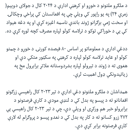
د ملګرو ملتونو د خوړو او کرهڼې ادارې د ۲۰۲۴ کال د جولای دوېیم(
زمري ۲۴) په یو راپور کې ویلي چې په افغانستان کې پراخې وچکالۍ
او سخت ژمي بزګرانو ژوند باندې ناسمه اغیزه کړې او په دغه هیواد
کې یې د خوراکي توکو د ترلاسه کولو لپاره مصرف کچه لوړه کړې ده.
ددغې ادارې د معلوماتو پر اساس ۸۰ فیصده کورنۍ د خوړو د چمتو
کولو او عاید ترلاسه کولو لپاره د کرهڼې په سکټور متکي دي او
هغوی ته د ژوند د تیرولو لپاره بشردوستانه ملاتړ برابرول مخ په
زیاتیدونکي ډول اهمیت لري.
همداشان د ملګرو ملتونو دغې ادارې د تیر۲۰۲۳ کال راهیسې زرګونو
افغانانو ته د پیسو په بدل کې د لنډې مودې د کاري فرصتونو د
برابرولو خبر هم ورکړی او ویلي دي، چې د تیر ۲۰۲۳ کال راهیسې یې
۲۷۲ زرو کسانو ته د کار په بدل کې د نغدو پیسو د پروګرام له لارې
کاري فرصتونه برابر کړي دي.