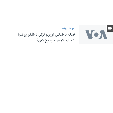
نور خبرونه
څنګه د ځنګلي اورونو لوګي د خلکو روغتیا
له جدي ګواښ سره مخ کوي؟