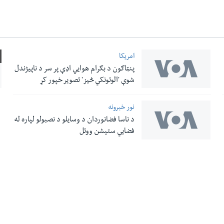
امریکا
پنټاګون د بګرام هوایي اډې پر سر د ناپيژندل
شوې 'الوتونکي څيز' تصویر خپور کړ
نور خبرونه
د ناسا فضانوردان د وسایلو د نصبولو لپاره له
فضایي ستیشن ووتل
له مونږ سره په تماس کې پاتې شئ
ری