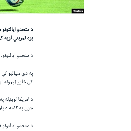
یوه تمریني لوبه کې سنیګال 
د متحدو ایالتونو، کا
کې څلور ټیمونه لو
د امریکا لوبډله په
جون په ۱۲مه د پاراګوای پر وړاندې ترسره کوي. دا لوبه د کلیفورنیا ایالت په لاس انجلس کې کیږي.
د متحدو ایالتونو ۱۱ بیلابیل ښارونه، چې د نړیوال جام د لوبو کوربه توب کوي، ددې لوبو لپاره تیاری نیسي.