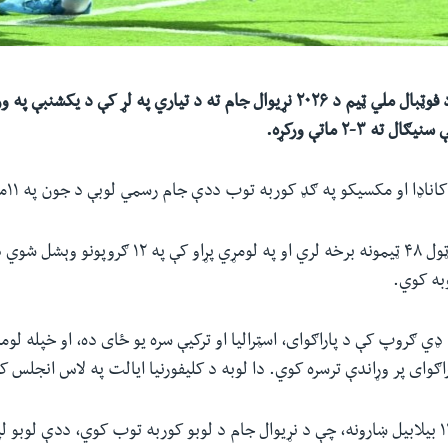
ته ۳-۲ ماتې ورکړه.
ناډا او مکسیکو په ګډ کوربه توب ددې جام رسمي لوبې د جون په ۱۱مه پیل کیږي.
په دې سیالیو کې ټول ۴۸ ټیمونه برخه لري او په لومړي پړا
به کوي.
 ډي ګروپ کې د پاراګوای، اسټرالیا او ترکیې سره یو ځای ده، او خپله لو