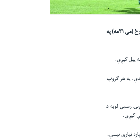
د متحدو ایالتونو د فوټبال ملي ټیم د ۲۰۲۶ نړیوال جام ته د تیاري په لړ کې د یکشنبې په ورځ (می ۳۱مه) په
و کې په ۱۲ ګروپونو وېشل شوي دي. په هر ګروپ
مړنۍ رسمي لوبه د