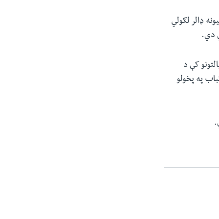
ونه ډالر لګولي
ي دي.
لتونو کې د
باب په پخولو
.