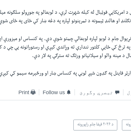
 امریکايي فوټبال له کبله شهرت لري، د لوبغالو په جوړولو سلګونه میلی
نګلنډ او هالنډ ټیمونه د تمرینونو لپاره په دغه ښار کې ځای په ځای شو
ړیوال جام د لوبو لپاره لوبغالي چمتو شوي دي. په کنساس او میزوري ایا
 په ترڅ کې ځايي کلتور نندارې ته وړاندې کیږي او رستورانونه یې چې د ک
ل د مینه والو او سیلانیانو ورتګ ته سترګې په لار دي.
ارټر فاینل په ګډون شپږ لوبې په کنساس ښار او ورڅېرمه سیمو کې کیږي
ل
تبصرې وگورئ
Follow us
Print
ونه
د ۲۰۲۶ فیفا جام راپورونه