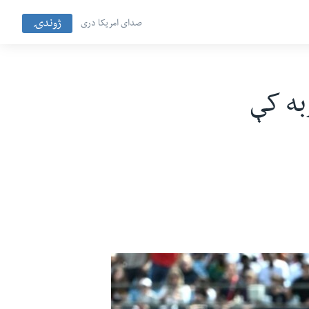
ژوندۍ
صدای امریکا دری
به کې