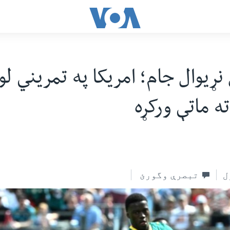
 نړیوال جام؛ امریکا په تمریني لو
ه ماتې ورکړه
ل
تبصرې وگورئ