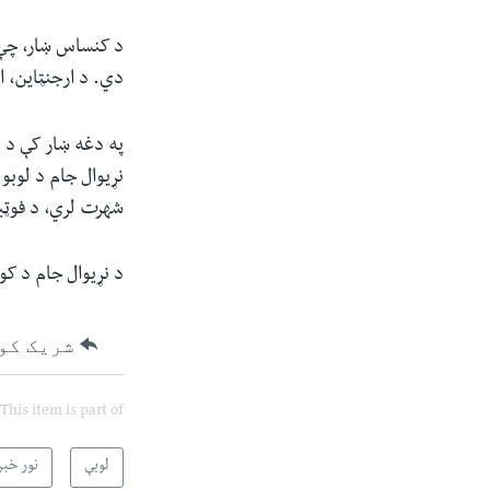
د کنساس ښار، چې د
دي. د ارجنټاین، ا
په دغه ښار کې د ن
نړیوال جام د لوبو
شهرت لري، د فوټبا
د نړیوال جام د کو
شریک کو
This item is part of
لوبې
نور خبر