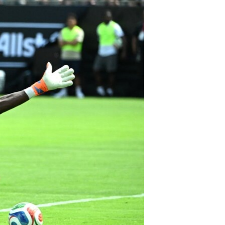
ئ
ټون
ای
ه
اړ
ئ