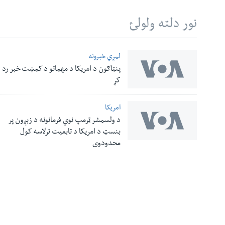
نور دلته ولولئ
لمړي خبرونه
پنټاګون د امریکا د مهماتو د کمښت خبر رد
له مونږ سره په تماس کې پاتې شئ
کړ
امریکا
د ولسمشر ټرمپ نوي فرمانونه د زېږون پر
ژبې
بنسټ د امریکا د تابعیت ترلاسه کول
محدودوي
معلومات
نورې ژبې
اړیکې
صدای امریکا د