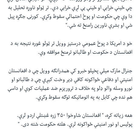
چې ځینې خرابې او ځینې یې لږې خرابې دي. تر ټولو ناوړه تحلیل به
دا وي چې حکومت او پوځ احتمالي سقوط وکړي. کورنۍ جګړه پیل
شي او بشري ناورین رامنځ ته شي."
خو د امریکا د پوځ عمومي درستیز وویل تر ټولو غوره نتیجه به د
افغانستان د حکومت او طالبانو ترمنځ موافقه وي.
جنرال مارک میلي پخپلو خبرو کې همدرانګه وویل چې د افغانستان
امنیتي او دفاعي ځواکونه کافي ډیر وخت کیږي چې د طالبانو او
نورو وسله والو ډلو په خلاف د تروریزم ضد عملیات کوي او داسې
هم نده چې کابل به په اتوماتیکه توګه سقوط وکړي.
هغه زیاته کړه، " افغانستان شاوخوا ۳۵۰ زره غښتلې اردو لري.
پولیس او نور امنیتي ځواکونه لري. هلته حکومت شته دی. "