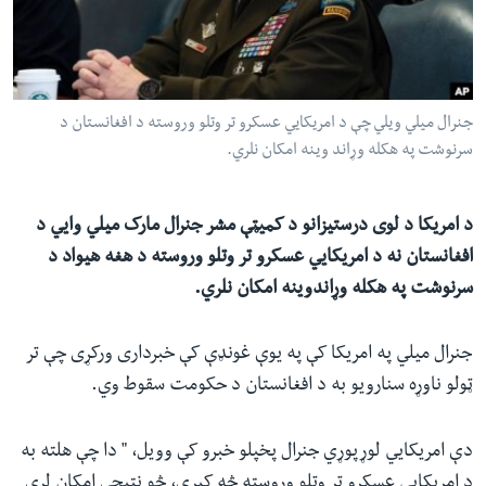
ئ
له مونږ سره په تماس کې پاتې شئ
ټون
ای
ه
جنرال میلي ویلي چې د امریکایي عسکرو تر وتلو وروسته د افغانستان د
ژبې
اړ
سرنوشت په هکله وړاند وینه امکان نلري.
ئ
د امریکا د لوی درستیزانو د کميټې مشر جنرال مارک میلي وایي د
افغانستان نه د امریکایي عسکرو تر وتلو وروسته د هغه هیواد د
سرنوشت په هکله وړاندوینه امکان نلري.
جنرال میلي په امریکا کې په یوې غونډې کې خبرداری ورکړی چې تر
ټولو ناوړه سنارویو به د افغانستان د حکومت سقوط وي.
دې امریکایي لوړپوړي جنرال پخپلو خبرو کې وویل، " دا چې هلته به
د امریکایي عسکرو تر وتلو وروسته څه کیږي، څو نتیجې امکان لري