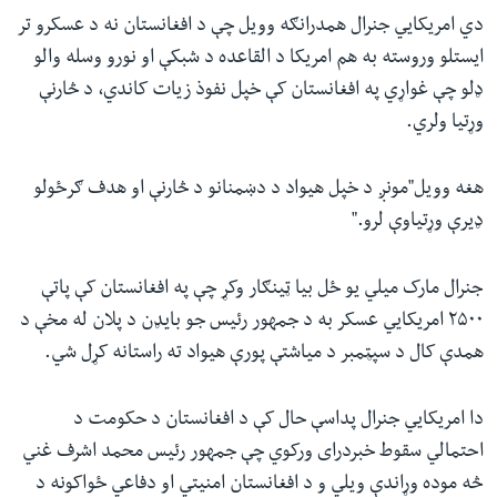
دي امریکایي جنرال همدرانګه وویل چې د افغانستان نه د عسکرو تر
ایستلو وروسته به هم امریکا د القاعده د شبکې او نورو وسله والو
ډلو چې غواړي په افغانستان کې خپل نفوذ زیات کاندي، د څارنې
وړتیا ولري.
هغه وویل"مونږ د خپل هیواد د دښمنانو د څارنې او هدف ګرځولو
ډیرې وړتیاوې لرو."
جنرال مارک میلي یو ځل بیا ټینګار وکړ چې په افغانستان کې پاتې
۲۵۰۰ امریکایي عسکر به د جمهور رئیس جو بایډن د پلان له مخې د
همدې کال د سپټمبر د میاشتې پورې هیواد ته راستانه کړل شي.
دا امریکایي جنرال پداسې حال کې د افغانستان د حکومت د
احتمالي سقوط خبردرای ورکوي چې جمهور رئيس محمد اشرف غني
څه موده وړاندې ویلي و د افغانستان امنیتي او دفاعي ځواکونه د