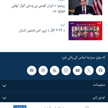
امریکا
روبیو: د ایران اټومي بې وسلې کول 'نهايي
هوکړه' ده
نړۍ
د ۲۰۲۶ کال د نړۍ لس شتمن کسان
له مونږ سره په تماس کې پاتې شئ
معلومات
نورې ژبې