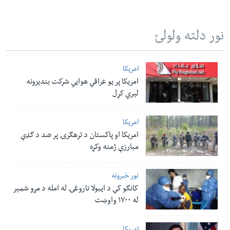
نور دلته ولولئ
امریکا
امریکا پر یو عراقي هوایي شرکت بندیزونه
لېري کړل
امریکا
امریکا او پاکستان د ترهګرۍ پر ضد د ګډې
مبارزې ژمنه وکړه
نور خبرونه
کانګو کې د ایبولا ناروغۍ له امله د مړو شمېر
له ۱۷۰۰ واوښت