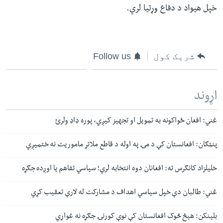
خپل هیواد د دفاع وړتیا لري.
شریک کول
Follow us
اړوند
غني: افغان ځواکونه به تمویل او تجهیز کیږي، پوره ډاډ ولرئ
پنټګان: افغانستان کې د مۍ په اوله د قاطع ملاتړ ماموریت نه ختمیږي
خلیلزاد کانګرس ته: افغانان دوه انتخابه لري؛ سیاسي تفاهم یا اوږده جګړه
غني: طالبان دې خپل سیاسي اهداف د مشارکت له لارې تعقیب کړي
بلینکن: هېڅ څوک افغانستان کې نوې کورنۍ جګړه نه غواړي