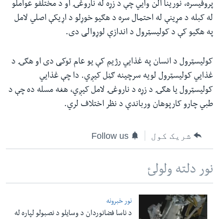
پروفیسره، نورینا الن وايي چې د زړه له ناروغۍ او د مختلفو عواملو
له کبله د مړینې له احتمال سره د هګیو خوړلو د اړیکې اصلي لامل
په هګیو کې د کولیسټرول د اندازې لوړوالی دی.
کولیسټرول د انسان په غذايي رژیم کې یو عام توکی دی او هګۍ د
غذایي کولیسټرول لویه سرچینه ګڼل کیږي. دا چې غذایي
کولیسټرول یا هګۍ د زړه د ناروغۍ لامل کیږي، هغه مسله ده چې د
طبي چارو کارپوهان ورباندې د نظر اختلاف لري.
شریک کول
Follow us
نور دلته ولولئ
نور خبرونه
د ناسا فضانوردان د وسایلو د نصبولو لپاره له