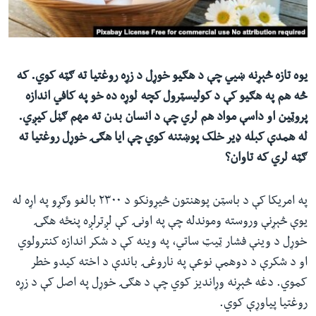
ئ
له مونږ سره په تماس کې پاتې شئ
ټون
ای
ه
یوه تازه څېړنه ښيي چې د هګیو خوړل د زړه روغتیا ته ګټه کوي. که
ژبې
اړ
څه هم په هګیو کې د کولیسټرول کچه لوړه ده خو په کافي اندازه
ئ
پروټین او داسې مواد هم لري چې د انسان بدن ته مهم ګڼل کیږي.
له همدې کبله ډیر خلک پوښتنه کوي چې ایا هګۍ خوړل روغتیا ته
ګټه لري که تاوان؟
په امریکا کې د باسټن پوهنتون څیړونکو د ۲۳۰۰ بالغو وګړو په اړه له
یوې څېړنې وروسته وموندله چې په اونۍ کې لږترلږه پنځه هګۍ
خوړل د وینې فشار ټیټ ساتي، په وینه کې د شکر اندازه کنترولوي
او د شکرې د دوهمې نوعې په ناروغۍ باندې د اخته کیدو خطر
کموي. دغه څېړنه وړاندیز کوي چې د هګۍ خوړل په اصل کې د زړه
روغتیا پیاوړې کوي.