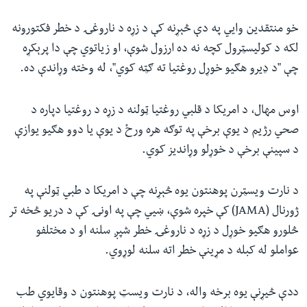
خو منتقدین وايي په دې څېړنه کې د زړه د ناروغۍ د خطر فکتورونه
لکه د کولیسټرول کچه نه ده ارزول شوې، او زیاتوي چې دا پرېکړه
چې "د ډیرو هګیو خوړل روغتیا ته ګټه کوي"، له وخته وړاندې ده.
اوس مهال، د امریکا د قلبي روغتیا ټولنه د زړه د روغتیا دپاره د
صحي رژیم د یوې برخې په توګه هره ورځ د یوې یا دوو هګیو یوازې
د سپینې برخې د خوړلو وړاندیز کوي.
د نارت ویسټرن پوهنتون یوه څېړنه چې د امریکا د طبي ټولنې په
ژورنال (
JAMA
) کې خپره شوې، ښيي چې په اونۍ کې د دریو څخه تر
څلورو هګیو خوړل د زړه د ناروغۍ خطر شپږ سلنه او د مختلفو
عواملو له کبله د مړینې خطر اته سلنه لوړوي.
ددې څیړنې یوه برخه واله، د نارت ویسټ پوهنتون د وقايوي طب