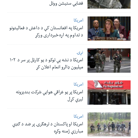
فضایي ستیشن ووتل
امریکا
امریکا په افغانستان کې د داعش د فعالیتونو
د تداوم په اړه خبرداری ورکړ
نړۍ
امریکا د نشه یي توکو د یو کارټل پر سر د ۱۰۲
میلیون ډالرو انعام اعلان کړ
امریکا
امریکا پر یو عراقي هوایي شرکت بندیزونه
لېري کړل
امریکا
امریکا او پاکستان د ترهګرۍ پر ضد د ګډې
مبارزې ژمنه وکړه