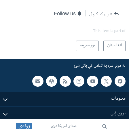
شریک کول
Follow us
This item is part of
افغانستان
نور خبرونه
له مونږ سره په تماس کې پاتې شئ
معلومات
نورې ژبې
ژوندۍ
صدای امریکا دری