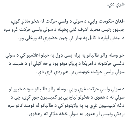
شوي دي.
افغان حکومت وايي، د سولې د ولسي حرکت له هڅو ملاتړ کوي،
جمهور رئیس محمد اشرف غني پخپله د سولې ولسي حرکت غړو سره
د لیدنې لپاره د کابل په ښار کې چمن حضوري ته ورغلی وو.
خو وسله والو طالبانو په پرله پسې ډول په خپلو اعلامیو کې د سولې
دغسې حرکتونه د امریکا د پروګرامونو یوه برخه ګڼلې او د هلمند د
سولې ولسي حرکت غوښتنې یې هم ردې کړي دي.
د سولې ولسي حرکت غړي وايي، وسله والو طالبانو سره د خبرو او
سولې ته د هغوی د هڅولو لپاره یې یو کمیسیون جوړ کړی، چې د
دغه کمیسیون غړي به په ولایتونو کې د طالبانو له قومندانانو سره
اړیکې ونیسي او هغوی به سولې څخه ملاتړ ته وهڅوي.