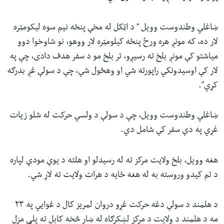
ښاغلي وطندوست وویل " د اټکل له مخې پنځه نیم سوه لیکومټره
لار ده، که مونږ هره ورځ پنځه کیلومټره لار ووهو، نو شاوخوا دوو
میاشتو کې مونږ بلخ ته رسیږو، تر بلخ مو د سفر هدف دادی، چې په
لار کې اوسیدونکي راپورته شي او وهڅول شي، چې د سولې غږ بدرګه
کړي".
ښاغلي وطندوست وویل، چې د سولې د ولسي حرکت له شلو زیات
غړي په دې سفر کې شامل دي.
هغه وویل، بلخ ولایت مرکز ته له رسیدلو او هلته د یوې مودې لپاره
د تم کیدو وروسته به له هغه ځایه د هرات ولایت ته لاړ شي.
د هلمند د سولې دغه حرکت غړو دروان لمریز کال د غوایي په ۲۳
مه د هلمند د ولایت د مرکز لښکرګاه له ښار څخه کابل ته پلی مزل