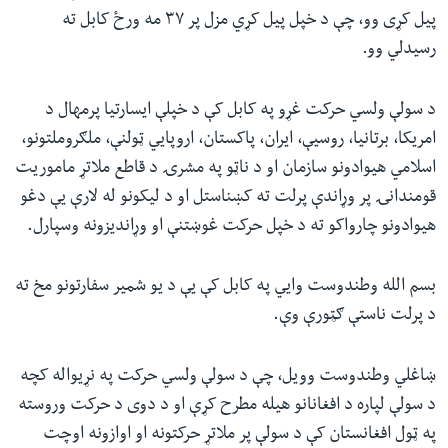
پیل کړی وو، چې د خپل پیل کړي مزل پر ۳۷ مه ورځ کابل ته
رسیدلي وو.
د سولې ولسي حرکت غړو په کابل کې د خپلې ایسارتیا پرمهال د
امریکا، برتانیا، روسیې، ایران، پاکستان، اروپايي ټولنې، ملګروملتونو،
اسلامي هیوادونو سازمان او د ناټو په مشرۍ د قاطع ملاتړ ماموریت
قومندانۍ پر وړاندې پرلت ته کښناستل او د لیکونو له لارې یې دغو
هیوادونو چارواکو ته د خپل حرکت غوښتنې او وړاندیزونه وسپارل.
بسم الله وطندوست وایي په کابل کې یې د یو شمیر سفارتونو مخ ته
د پرلت ناستې ګټورې وې.
ښاغلي وطندوست وویل، چې د سولې ولسي حرکت په نړیواله کچه
د سولې لپاره د افغانانو هیله مطرح کړې او د دوی د حرکت وروسته
په ټول افغانستان کې د سولې پر ملاتړ حرکتونه او اوازونه اوچت