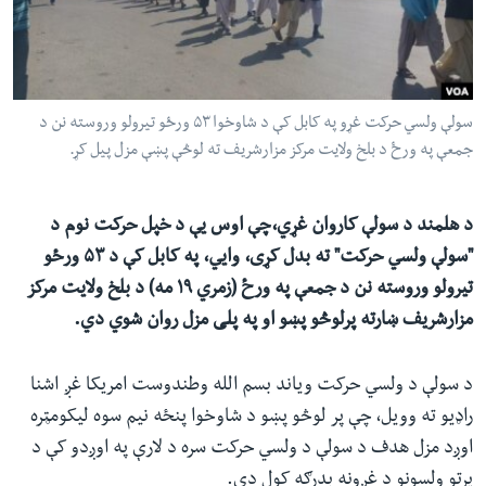
ئ
له مونږ سره په تماس کې پاتې شئ
ټون
ای
ه
سولې ولسي حرکت غړو په کابل کې د شاوخوا ۵۳ ورځو تیرولو وروسته نن د
ژبې
اړ
جمعې په ورځ د بلخ ولایت مرکز مزارشریف ته لوڅې پښې مزل پیل کړ.
ئ
د هلمند د سولې کاروان غړي،چې اوس یې د خپل حرکت نوم د
"سولې ولسي حرکت" ته بدل کړی، وایي، په کابل کې د ۵۳ ورځو
تیرولو وروسته نن د جمعې په ورځ (زمري ۱۹ مه) د بلخ ولایت مرکز
مزارشریف ښارته پرلوڅو پښو او په پلی مزل روان شوي دي.
د سولې د ولسي حرکت ویاند بسم الله وطندوست امریکا غږ اشنا
راډیو ته وویل، چې پر لوڅو پښو د شاوخوا پنځه نیم سوه لیکومټره
اوږد مزل هدف د سولې د ولسي حرکت سره د لارې په اوږدو کې د
پرتو ولسونو د غږونه بدرګه کول دي.