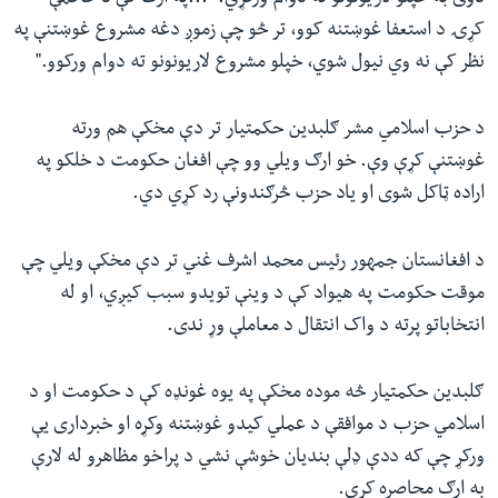
کړۍ د استعفا غوښتنه کوو، تر څو چې زموږ دغه مشروع غوښتنې په
نظر کې نه وي نیول شوي، خپلو مشروع لاریونونو ته دوام ورکوو."
د حزب اسلامي مشر ګلبدین حکمتیار تر دې مخکې هم ورته
غوښتنې کړې وې. خو ارګ ویلي وو چې افغان حکومت د خلکو په
اراده ټاکل شوی او یاد حزب څرګندونې رد کړي دي.
د افغانستان جمهور رئیس محمد اشرف غني تر دې مخکې ویلي چې
موقت حکومت په هیواد کې د وینې تویدو سبب کیږي، او له
انتخاباتو پرته د واک انتقال د معاملې وړ ندی.
ګلبدین حکمتیار څه موده مخکې په یوه غونډه کې د حکومت او د
اسلامي حزب د موافقې د عملي کیدو غوښتنه وکړه او خبرداری یې
ورکړ چې که ددې ډلې بندیان خوشې نشي د پراخو مظاهرو له لارې
به ارګ محاصره کړي.