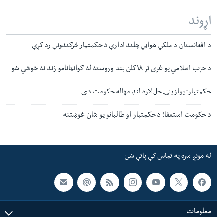
اړوند
د افغانستان د ملکي هوایي چلند ادارې د حکمتیار څرګندونې رد کړې
د حزب اسلامي یو غړی تر ۱۸کلن بند وروسته له ګوانټانامو زندانه خوشي شو
حکمتیار: یوازینۍ حل لاره لنډ مهاله حکومت دی
د حکومت استعفا؛ د حکمتیار او طالبانو یو شان غوښتنه
له مونږ سره په تماس کې پاتې شئ
معلومات