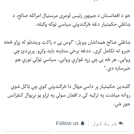
خو د افغانستان د جمهور رئیس لومړی مرستیال امرالله صالح، د
ښاغلي حکمتیار دغه څرګندونې سیاسي ټوکه وګڼله.
ښاغلي صالح همداشان وویل: "اوس یې د راکټ ویشتلو له پړاو څخه
خبرو ته تکامل کړی. ددغه برخې ستاینه باید وکړو. پریږدئ چې
ووایي. هر څه یې چې زړه غواړي ووایي. سیاسي ټوکې نورې هم
خبرسازه دي."
ګلبدین حکمتیار پر داسې مهال دا څرګندونې کوي چې ټاکل شوې
روانه میاشت په ترکیه کې د افغان سولې په تړاو یو نړیوال کنفرانس
جوړ شي.
شریک کول
Follow us