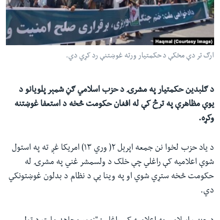
ئ
له مونږ سره په تماس کې پاتې شئ
ټون
ای
ه
ارګ تر دې مخکې د حکمتیار ورته غوښتنې رد کړي دي.
ژبې
اړ
ئ
د ګلبدین حکمتیار په مشرۍ د حزب اسلامي ګڼ شمېر پلویانو د
یوې مظاهرې په ترڅ کې له افغان حکومت څخه د استعفا غوښتنه
وکړه.
د یاد حزب لخوا نن جمعه اپرېل ۲( وري ۱۳) امریکا غږ ته په استول
شوې اعلامیه کې راغلي چې خلک د ولسمشر غني په مشرۍ له
حکومت څخه ستړي شوي او په وینا یې د نظام د بدلون غوښتونکي
دي.