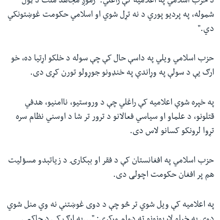
د حزب اسلامي په اعلامیه کې راغلي: "زموږ مجاهد ملت د ټول
شموله، په پردیو پوري د نه تړل شوي او اسلامي حکومت غوښتونکي
دي."
حزب اسلامي ویلي په داسې حال کې چې سوله د خلکو اړتیا ده، خو
ارګ یې د سولې په وړاندې په خنډونو جوړولو تورن کړی دی.
په خپره شوې اعلامیه کې راغلي چې د وروستیو، ناامنیو، هدفي
قتلونو، د علماو او سیاسي فعالانو د ترور تر شا د اوسني نظام سره
تړوا لرونکو کسانو لاس دی.
حزب اسلامي په افغانستان کې د فقر او بېکارۍ د زیاتېدو مسؤلیت
هم پر افغان حکومت اچولی دی.
په اعلامیه کې ویل شوي تر څو چې د دوی غوښتنې نه وي منل شوي
دوی به خپلو لاریونونو ته دوام ورکړي: "...په ارګ کې د حاکمې