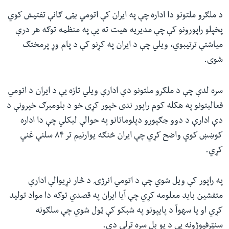
د ملګرو ملتونو دا اداره چې په ایران کې اتومي بټۍ ګانې تفتیش کوي
پخپلو راپورونو کې چې مدیریه هیت ته یې په منظمه توګه هر درې
میاشتې ترتیبوي، ویلي چې د ایران په کړنو کې د پام وړ پرمختګ
شوی.
سره لدې چې د ملګرو ملتونو دې ادارې ویلي تازه یې د ایران د اتومي
فعالیتونو په هکله کوم راپور ندی خپور کړی خو د بلومبرګ خپرونې د
دې ادارې د دوو جګپوړو دپلوماتانو په حوالې لیکلي چې دا اداره
کوښښ کوي واضح کړي چې ایران څنګه یوارنیم تر ۸۴ سلنې غني
کړي.
په راپور کې ویل شوي چې د اتومي انرژۍ د څار نړیوالې ادارې
متفشین باید معلومه کړي چې آیا ایران په قصدي توګه دا مواد تولید
کړي او یا سهواً د پایپونو په شبکو کې ټول شوي چې سلګونه
سنټرفیوژونه یې د یو بل سره تړلي دي.