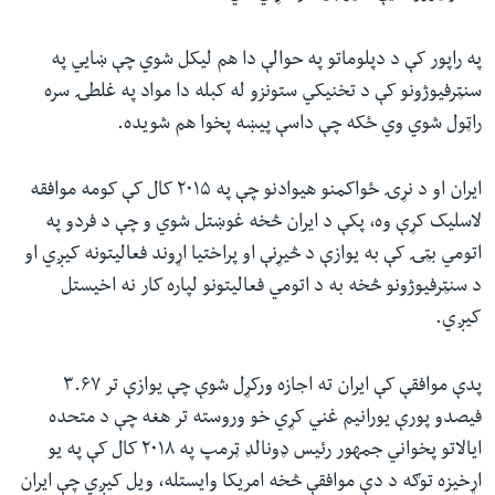
په راپور کې د دپلوماتو په حوالې دا هم لیکل شوي چې ښایي په
سنټرفیوژونو کې د تخنیکي ستونزو له کبله دا مواد په غلطۍ سره
راټول شوي وي ځکه چې داسې پیښه پخوا هم شویده.
ایران او د نړۍ ځواکمنو هیوادنو چې په ۲۰۱۵ کال کې کومه موافقه
لاسلیک کړې وه، پکې د ایران څخه غوښتل شوي و چې د فردو په
اتومي بټۍ کې به یوازې د څیړنې او پراختیا اړوند فعالیتونه کیږي او
د سنټرفیوژونو څخه به د اتومي فعالیتونو لپاره کار نه اخیستل
کیږي
.
پدې موافقې کې ایران ته اجازه ورکړل شوې چې یوازې تر ۳.۶۷
فیصدو پورې یورانیم غني کړي خو وروسته تر هغه چې د متحده
ایالاتو پخواني جمهور رئیس ډونالډ ټرمپ په ۲۰۱۸ کال کې په یو
اړخیزه توګه د دې موافقې څخه امریکا وایستله، ویل کیږي چې ایران