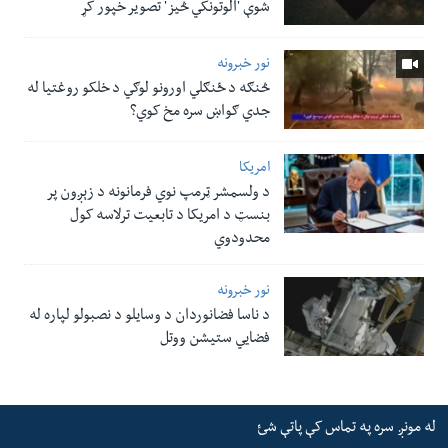
شوې 'الوتونکي څيز' تصویر خپور کړ
نور خبرونه
څنګه د ځنګلي اورونو لوګي د خلکو روغتیا له
جدي ګواښ سره مخ کوي؟
امریکا
د ولسمشر ټرمپ نوي فرمانونه د زېږون پر
بنسټ د امریکا د تابعیت ترلاسه کول
محدودوي
نور خبرونه
د ناسا فضانوردان د وسایلو د نصبولو لپاره له
فضایي ستیشن ووتل
له مونږ سره په تماس کې پاتې شئ