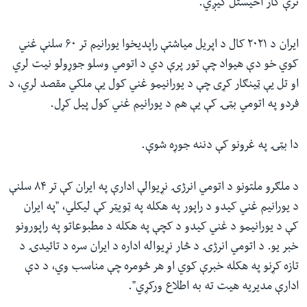
ترې کار اخیستل کیږي.
ایران د ۲۰۲۱ کال د اپریل میاشتې راپدیخوا یورانیم تر ۶۰ سلنې غني
کوي خو دې هیواد چې تور پرې دي د اتومي وسلو جوړولو نیت لري
او تل یې ټینګار کړی چې د یورانیمو غني کول یې ملکي مقصد لري، د
فردو په اتومي بټۍ کې یې هم د یورانیم غني کول پیل کړل.
دا بټۍ په غرونو کې دننه جوړه شوې.
د ملګرو ملتونو د اتومي انرژۍ نړیوالې ادارې په ایران کې تر ۸۴ سلنې
د یورانیم غني کیدو د راپور په هکله په ټویټر کې لیکلي، "په ایران
کې د یورانیمو د غني کیدو د کچې په هکله د مطبوعاتو په راپورونو
خبر یو. د اتومي انرژۍ د څار نړیواله اداره د ایران سره د تائیدۍ د
تازه کړنو په هکله خبرې کوي او هر څومره چې مناسب وي، د دې
ادارې مدیریه هیت ته به اطلاع ورکړي".