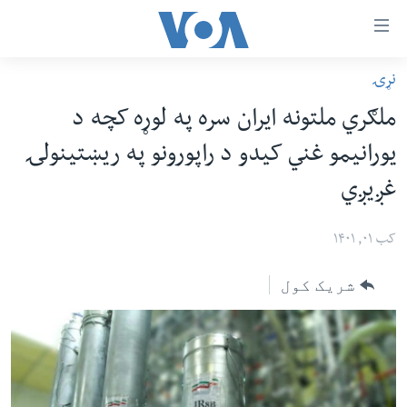
اس
نړۍ
سي
کورپاڼه
ملګري ملتونه ایران سره په لوړه کچه د
ړ
افغانستان
یورانیمو غني کیدو د راپورونو په ریښتینولۍ
تصالات
سیمه
غږیږي
صلي
امریکا
تن
نړۍ
کب ۰۱, ۱۴۰۱
ه
ښځې او نجونې
اړ
شریک کول
ئ
ځوانان
مومي
د بیان ازادي
ارښود
روغتیا
ه
سرمقاله
اړ