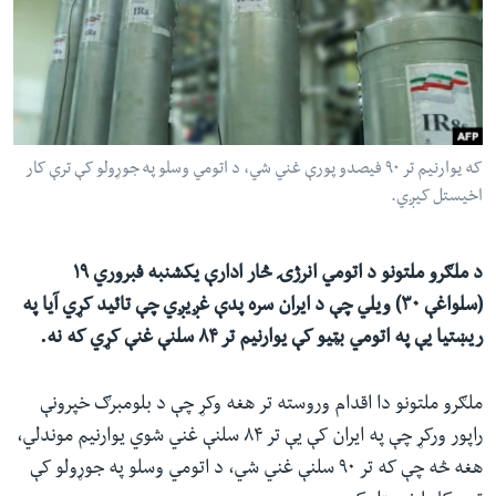
ئ
له مونږ سره په تماس کې پاتې شئ
ټون
ای
ه
ژبې
اړ
که یوارنیم تر ۹۰ فیصدو پورې غني شي، د اتومي وسلو په جوړولو کې ترې کار
ئ
اخیستل کیږي.
د ملګرو ملتونو د اتومي انرژۍ څار ادارې یکشنبه فبروري ۱۹
(سلواغې ۳۰) ویلي چې د ایران سره پدې غږیږي چې تائید کړي آیا په
ریښتیا یې په اتومي بټیو کې یوارنیم تر ۸۴ سلنې غنې کړي که نه.
ملګرو ملتونو دا اقدام وروسته تر هغه وکړ چې د بلومبرګ خپرونې
راپور ورکړ چې په ایران کې یې تر ۸۴ سلنې غني شوي یوارنیم موندلي،
هغه څه چې که تر ۹۰ سلنې غني شي، د اتومي وسلو په جوړولو کې