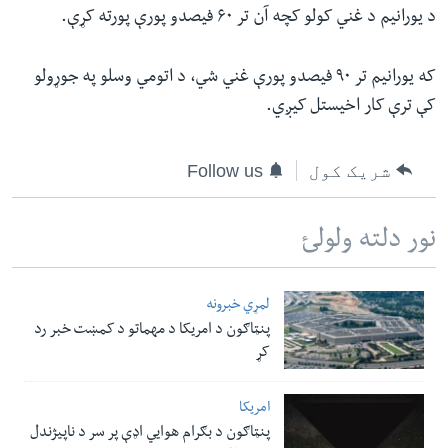
د یورانیم د غني کولو کچه آن تر ۶۰ فیصدو پورې پورته کړې
.
که یورانیم تر ۹۰ فیصدو پورې غني شي، د اتومي وسلو په جوړولو
کې ترې کار اخیستل کیږي.
شریک کول
Follow us
نور دلته ولولئ
لمړي خبرونه
پنټاګون د امریکا د مهماتو د کمښت خبر رد
کړ
امریکا
پنټاګون د بګرام هوایي اډې پر سر د ناپيژندل