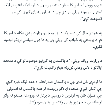
شوی، وویل " د امریکا سفارت ته مو رسمي دپلوماتیک اعتراض لیک
استولی او ورته ویلي مو دي چې د نه باور په رای ګیرۍ کې مو
لاسوهنه کړې".
په همدې حال کې د امریکا د بهرنیو چارو وزارت پدې هکله د امریکا
غږ د پوښتنې په ځواب کې ویلي چې په دا ډول سیاسي اړیکو تبصره
نکوي.
د وزارت ویاند ویلي، " د پاکستان په کورنیو موضوعاتو کې د متحده
ایالاتو د لاس وهنې تورونه هیڅ واقعیت نلري".
دا لومړی ځل ندی چې د پاکستان صدراعظم د هغه لیک خبره کوي
چې ګمان کیږي متحده ایالاتو وروسته تر هغه پاکستان ته استولی
چې عمران خان په اوکراین د روسیې د یرغل نه وروسته مسکو ته ولاړ
او هلته یې د جمهور رئیس ولادمیر پوتین سره وکتل.