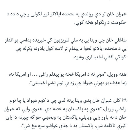
عمران خان تر دې وړاندې په متحده ایالاتو تور لګولی و چې د ده د
حکومت د ړنګولو هڅه کوي.
ښاغلي خان چې وینا یې په ملي تلویزیون کې خپریده پداسې یو انداز
یې د متحده ایالاتو لخوا د پیغام تر لاسه کول یادونه وکړله چې
ګواکې لفظي اشتبا ترې وشوه.
هغه وویل، "مونږ ته د امریکا څخه یو پیغام راغی.... او امریکا نه،
زما هدف یو بهرني هیواد چې زه یې نوم نشم اخیستی".
۶۹ کلن عمران خان پدې وینا پرته لدې چې د کوم هیواد یا چا نوم
واخلي وویل، "هغوي په پاکستان په غصه دي. هغوي وایي که عمران
خان د نه باور رایې وبایلي، پاکستان به وبخښي خو که چیرته دا رای
ګیري ناکامه شي، پاکستان به د جدي عواقبو سره مخ شي".