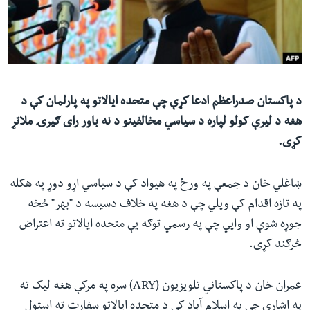
ئ
له مونږ سره په تماس کې پاتې شئ
ټون
ای
ه
ژبې
اړ
د پاکستان صدراعظم ادعا کړې چې متحده ایالاتو په پارلمان کې د
ئ
هغه د لیرې کولو لپاره د سیاسي مخالفینو د نه باور رای ګیرۍ ملاتړ
کړی.
ښاغلي خان د جمعې په ورځ په هیواد کې د سیاسي اړو دوړ په هکله
په تازه اقدام کې ویلي چې د هغه په خلاف دسیسه د "بهر" څخه
جوړه شوې او وایي چې په رسمي توګه یې متحده ایالاتو ته اعتراض
څرګند کړی.
عمران خان د پاکستاني تلویزیون (ARY) سره په مرکې هغه لیک ته
په اشارې چې په اسلام آباد کې د متحده ایالاتو سفارت ته استول