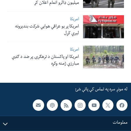
میلیون ډالرو انعام اعلان کړ
امریکا
امریکا پر یو عراقي هوایي شرکت بندیزونه
لېري کړل
امریکا
امریکا او پاکستان د ترهګرۍ پر ضد د ګډې
مبارزې ژمنه وکړه
له مونږ سره په تماس کې پاتې شئ
معلومات