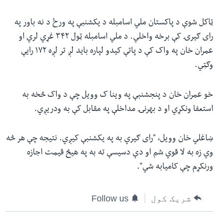
ټاکل شوې د پاکستان ملي اسامبله د یکشنبې په ورځ د نه باور په
رای ګیرۍ کې برخه واخلي. د ملي اسامبله ټول ۳۴۲ غړي لري او
عمران خان په واک کې د پاتې کیدو لپاره باید لږ تر لږه ۱۷۲ رایې
وګټي.
خو عمران خان د پنجشنبې په وینا ک وویل چې د واک څخه به
استعفا ونکړي او د بهرنۍ مداخلې په مقابل کې به ودریږي.
ښاغلي خان وویل، "رای ګیري به په یکشنبې کیږي. نتیجه چې هر څه
وي زه به لا قوي شم او دې دسیسې ته به په هیڅ قیمت اجازه
ورنکړم چې کامیابه شي".
شریک کول
Follow us