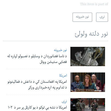
This item is part of
نړۍ
نور خبرونه
نور دلته ولولئ
نور خبرونه
د ناسا فضانوردان د وسایلو د نصبولو لپاره له
فضایي ستیشن ووتل
امریکا
امریکا په افغانستان کې د داعش د فعالیتونو
د تداوم په اړه خبرداری ورکړ
نړۍ
امریکا د نشه یي توکو د یو کارټل پر سر د ۱۰۲