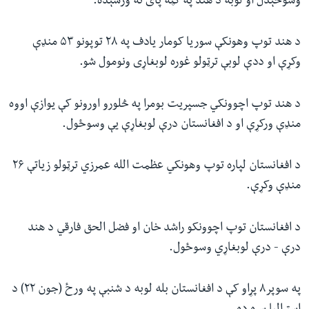
وسوځېدل او لوبه د هند په ګټه پای ته ورسېده.
د هند توپ وهونکې سوریا کومار یادف په ۲۸ توپونو ۵۳ منډې
وکړې او ددې لوبې ترټولو غوره لوبغاړی ونومول شو.
د هند توپ اچوونکي جسپریت بومرا په څلورو اورونو کې یوازې اووه
منډې ورکړې او د افغانستان درې لوبغاړې یې وسوځول.
د افغانستان لپاره توپ وهونکي عظمت الله عمرزي ترټولو زیاتې ۲۶
منډې وکړې.
د افغانستان توپ اچوونکو راشد خان او فضل الحق فارقي د هند
درې - درې لوبغاړي وسوځول.
په سوپر۸ پړاو کې د افغانستان بله لوبه د شنبې په ورځ (جون ۲۲) د