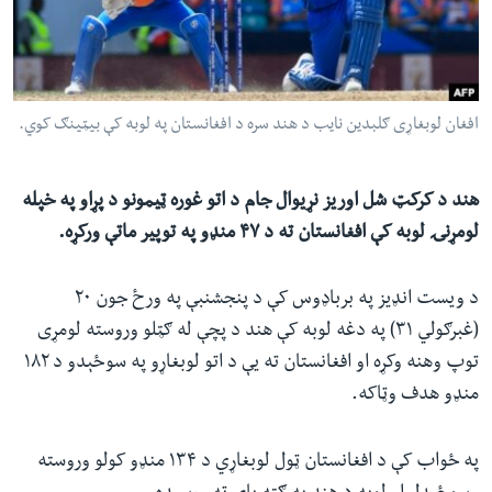
ئ
له مونږ سره په تماس کې پاتې شئ
ټون
ای
ه
افغان لوبغاړی ګلبدین نایب د هند سره د افغانستان په لوبه کې بیټینګ کوي.
ژبې
اړ
ئ
هند د کرکټ شل اوریز نړیوال جام د اتو غوره ټیمونو د پړاو په خپله
لومړنۍ لوبه کې افغانستان ته د ۴۷ منډو په توپیر ماتې ورکړه.
د ویست انډیز په برباډوس کې د پنجشنبې په ورځ جون ۲۰
(غبرګولي ۳۱) په دغه لوبه کې هند د پچې له ګټلو وروسته لومړی
توپ وهنه وکړه او افغانستان ته یې د اتو لوبغاړو په سوځېدو د ۱۸۲
منډو هدف وټاکه.
په ځواب کې د افغانستان ټول لوبغاړي د ۱۳۴ منډو کولو وروسته