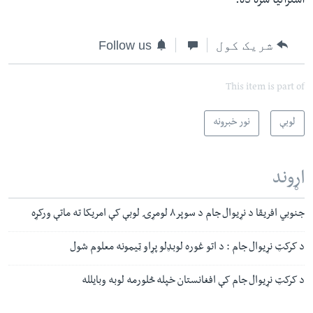
استرالیا سره ده.
شریک کول
Follow us
This item is part of
لوبې
نور خبرونه
اړوند
جنوبي افریقا د نړیوال جام د سوپر۸ لومړۍ لوبې کې امریکا ته ماتې ورکړه
د کرکټ نړیوال جام : د اتو غوره لوبډلو پړاو ټیمونه معلوم شول
د کرکټ نړیوال جام کې افغانستان خپله څلورمه لوبه وبایلله