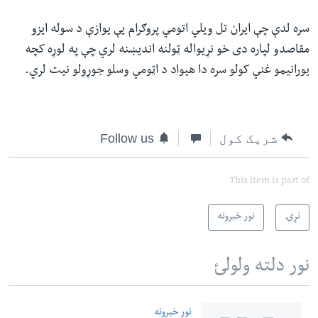
سره لدې چې ایران تل ویلي اتومي پروګرام یې یوازې د سوله ایزو
مقاصدو لپاره دی خو نړیواله ټولنه اندیښنه لري چې په لوړه کچه
یورانیمو غني کولو سره دا هیواد د اټومي وسلو جوړولو نیت لري.
شریک کول
Follow us
This item is part of
نړۍ
نور خبرونه
نور دلته ولولئ
نور خبرونه