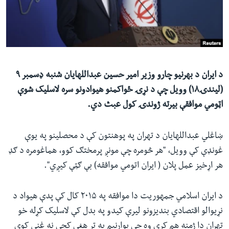
ئ
له مونږ سره په تماس کې پاتې شئ
ټون
ای
ه
ژبې
اړ
د ایران د بهرنیو چارو وزیر امیر حسین عبداللهایان شنبه ډسمبر ۹
ئ
(لیندۍ۱۸) وویل چې د نړۍ ځواکمنو هیوادونو سره لاسلیک شوې
اټومي موافقې بیرته ژوندۍ کول عبث دي.
ښاغلي عبداللهایان د تهران په پوهنتون کې د محصلینو په یوې
غونډې کې وویل، "هر څومره چې مونږ پرمختګ کوو، هماغومره د ګډ
هر اړخیز عمل پلان ( ایران اتومي موافقه) بې ګټې کیږي".
د ایران اسلامي جمهوریت دا موافقه په ۲۰۱۵ کال کې پدې هیواد د
نړیوالو اقتصادي بندیزونو لیرې کیدو په بدل کې لاسلیک کړله خو
تهران دا ژمنه هم کړې وه چې یوارنیم به تر هغې کچې نه غني کوي