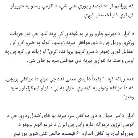
که یورانیم تر ۹۰ فیصدو پورې غني شي، د اتومي وسلو په جوړولو
کې ترې کار اخیستل کیږي.
د ایران د بهرنیو چارو وزیر په غونډې کې پرته لدې چې نور جزیات
ورکړي وویل چې د دې موافقې بیرته ژوندۍ کولو په خبرو اترو کې
"مقابل لوري زمونږ د سرو کرښو پروا نده کړې" او زیاته یې کړه چې په
اوس وخت نه غواړي بیرته دې موافقې سره یو ځای شي.
هغه زیاته کړه ، " یقیناً دا پدې معنی نده چې مونږ دا موافقې پریښې.
که دا موافقه زمونږ په ګټه وي، مونږ به یې د ټولو نیمګړتیاوو سره
ومنو".
ایران داسې مهال د دې موافقې سره بیرته یو ځای کیدل ردوي چې د
اتومي انرژۍ نړیواله اداره وايي چې ایران د دریو اتوم بمونو د
جوړولو لپاره په کافي اندازه ۶۰ فیصده خالص غني شوي یورانیم