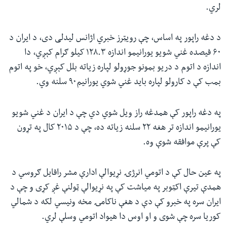
لري.
د دغه راپور په اساس، چې رویټرز خبري اژانس لیدلی دی، د ایران د
۶۰ فیصده غني شویو یورانیمو اندازه ۱۲۸.۳ کیلو ګرام کېږي، دا
اندازه د اتوم د دریو بمونو جوړولو لپاره زیاته بلل کېږي، خو په اتوم
بمب کې د کارولو لپاره باید غني شوي یورانیم۹۰ سلنه وي.
په دغه راپور کې همدغه راز ویل شوي دي چې د ایران د غني شويو
یورانیمو اندازه تر هغه ۲۲ سلنه زیاته ده، چې د ۲۰۱۵ کال په تړون
کې پرې موافقه شوې وه.
په عین حال کې د اتومي انرژۍ نړیوالې ادارې مشر رافایل ګروسي د
همدې تیرې اکټوبر په میاشت کې په نړیوالې ټولنې غږ کړی و چې د
ایران سره په خبرو کې دې د هغې ناکامۍ مخه ونیسي لکه د شمالي
کوریا سره چې شوی و او اوس دا هیواد اتومي وسلې لري.