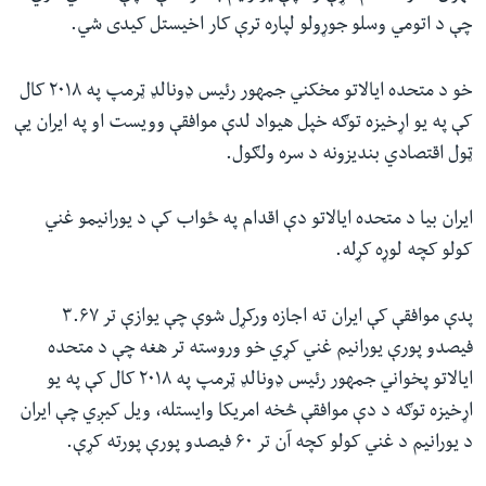
چې د اتومي وسلو جوړولو لپاره ترې کار اخیستل کیدی شي.
خو د متحده ایالاتو مخکني جمهور رئیس ډونالډ ټرمپ په ۲۰۱۸ کال
کې په یو اړخیزه توګه خپل هیواد لدې موافقې وویست او په ایران یې
ټول اقتصادي بندیزونه د سره ولګول.
ایران بیا د متحده ایالاتو دې اقدام په ځواب کې د یورانیمو غني
کولو کچه لوړه کړله.
پدې موافقې کې ایران ته اجازه ورکړل شوې چې یوازې تر ۳.۶۷
فیصدو پورې یورانیم غني کړي خو وروسته تر هغه چې د متحده
ایالاتو پخواني جمهور رئیس ډونالډ ټرمپ په ۲۰۱۸ کال کې په یو
اړخیزه توګه د دې موافقې څخه امریکا وایستله، ویل کیږي چې ایران
د یورانیم د غني کولو کچه آن تر ۶۰ فیصدو پورې پورته کړې.