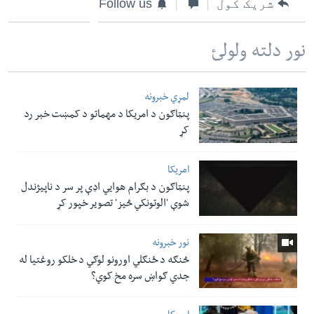
شریک کول
Follow us
نور دلته ولولئ
لمړي خبرونه
پنټاګون د امریکا د مهماتو د کمښت خبر رد
کړ
امریکا
پنټاګون د بګرام هوایي اډې پر سر د ناپيژندل
شوې 'الوتونکي څيز' تصویر خپور کړ
نور خبرونه
څنګه د ځنګلي اورونو لوګي د خلکو روغتیا له
جدي ګواښ سره مخ کوي؟