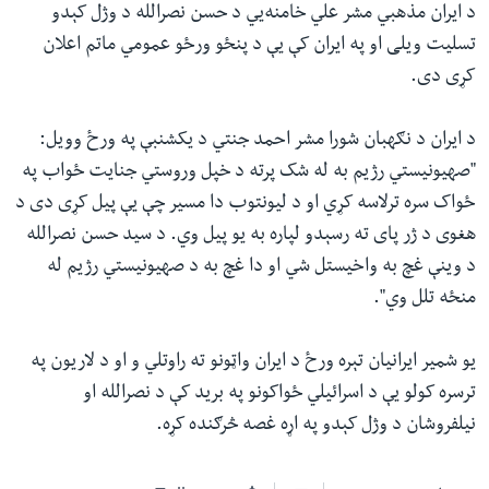
د ایران مذهبي مشر علي خامنه‌یي د حسن نصرالله د وژل کېدو
تسلیت ویلی او په ایران کې یې د پنځو ورځو عمومي ماتم اعلان
کړی دی.
د ایران د نګهبان شورا مشر احمد جنتي د یکشنبې په ورځ وویل:
"صهیونیستي رژیم به له شک پرته د خپل وروستي جنایت ځواب په
ځواک سره ترلاسه کړي او د لیونتوب دا مسیر چې یې پیل کړی دی د
هغوی د ژر پای ته رسېدو لپاره به یو پیل وي. د سید حسن نصرالله
د وینې غچ به واخیستل شي او دا غچ به د صهیونیستي رژیم له
منځه تلل وي".
یو شمیر ایرانیان تېره ورځ د ایران واټونو ته راوتلي‌ و او د لاریون په
ترسره کولو یې د اسرائيلي‌ ځواکونو په برید کې د نصرالله او
نیلفروشان د وژل کېدو په اړه غصه څرګنده کړه.