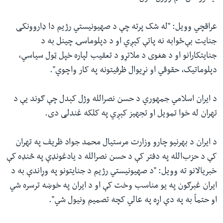
عراقچي وویل:‌ "له شک پرته چې د صهیونیستي رژیم دا ډاروونکی
جنایت بې‌ځوابه نه پاتې کېږي او د دپلوماسۍ چینل به د
جنایتکارانو او د هغوی د ملاتړو د تعقیب لپاره خپل ټول سیاسي،‌
دپلوماتیک،‌ حقوقي او نړیوال ظرفیتونه په کار واچوي".
د ایران اسلامي جمهوري د حسن نصرالله وژل کېدل چې ګوند یې د
تهران له خوا تمویل او تجهیز کېږي په کلکه غندلی دی.
د ایران د بهرنیو چارو وزارت مرستیال محمد جواد ظریف په تهران
کې د حزب‌الله په دفتر کې د حسن‌ نصرالله د یادغونډې په څنډه کې
خبریالانو ته وویل:‌ "د صهیونیستي‌ رژیم د جنایتونو په وړاندې به د
ایران غبرګون په یو مناسب وخت کې او د ایران په خوښه ترسره شي
او حتماً به په دې اړه په عالي کچه تصمیم ونیول شي".