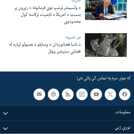
امریکا
د ولسمشر ټرمپ نوي فرمانونه د زېږون پر
بنسټ د امریکا د تابعیت ترلاسه کول
محدودوي
نور خبرونه
د ناسا فضانوردان د وسایلو د نصبولو لپاره له
فضایي ستیشن ووتل
له مونږ سره په تماس کې پاتې شئ
معلومات
نورې ژبې