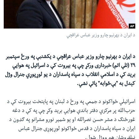
ئ
له مونږ سره په تماس کې پاتې شئ
ټون
ای
ه
د ایران د بهرنیو چارو وزیر عباس عراقچي
ژبې
اړ
ئ
د ایران د بهرنیو چارو وزیر عباس عراقچي د یکشنبې په ورځ سپتمبر
۲۹ (تلې اتم) خبرداری ورکړ چې په بیروت کې د اسرائيل په هوايي
برید کې د اسلامي‌ انقلاب د سپاه پاسداران د یو لوړپوړي جنرال وژل
کېدل به "بې‌ځوابه" پاتې نشي.
اسرائیلي ځواکونو د جمعې په ورځ د لبنان په پایتخت بیروت کې د
حز‌‌ب‌الله پر مرکزي دفتر باندې هوايي برید وکړ چې په کې د دغه
غورځنګ د مشر حسن نصرالله او یو شمیر نورو مشرانو په ګډون د
ایران د سپاه پاسداران د قدس ځواکونو لوړپوړی جنرال عباس
نیلفروشان هم ووژل شول.