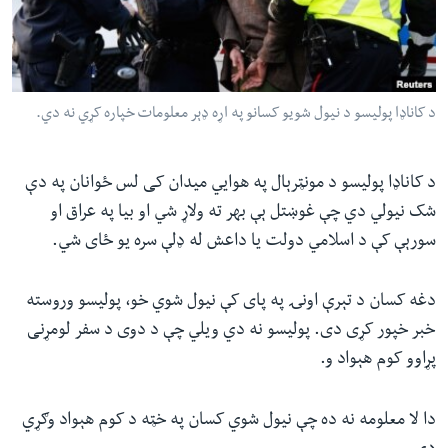
ئ
له مونږ سره په تماس کې پاتې شئ
ټون
ای
ه
د کاناډا پولیسو د نیول شویو کسانو په اړه ډېر معلومات خپاره کړي نه دي.
ژبې
اړ
ئ
د کاناډا پولیسو د مونټرېال په هوايي میدان کی لس ځوانان په دې
شک نیولي دي چې غوښتل ېې بهر ته ولاړ شي او بیا په عراق او
سورېې کې د اسلامي دولت یا داعش له ډلې سره یو ځای شي.
دغه کسان د تېرې اونۍ په پای کې نیول شوي خو، پولیسو وروسته
خبر خپور کړی دی. پولیسو نه دي ویلي چې د دوی د سفر لومړنی
پړاوو کوم هېواد و.
دا لا معلومه نه ده چې نیول شوي کسان په خټه د کوم هېواد وګړي