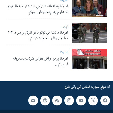
امریکا
امریکا په افغانستان کې د داعش د فعالیتونو
د تداوم په اړه خبرداری ورکړ
نړۍ
امریکا د نشه یي توکو د یو کارټل پر سر د ۱۰۲
میلیون ډالرو انعام اعلان کړ
امریکا
امریکا پر یو عراقي هوایي شرکت بندیزونه
لېري کړل
له مونږ سره په تماس کې پاتې شئ