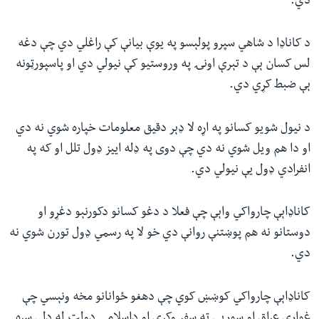
دي.
د کاناډا د شاهي سپرو پولېسو په یوې بیانې کې راغلي دي چې دغه
لس کسان ېې د تېرې اونۍ په وروستیو کې نیولي دي او پاسپورټونه
ېې ضبط کړي دي.
د نیول شویو کسانو په اړه لا ډېر دقیق معلومات خپاره شوي نه دي
او دا هم ویل شوي نه دي چې دوی په ډله اییز ډول تلل او که په
انفرادي ډول یې نیولي دي.
کاناډاېې چارواکي واېې چې فعلا د دغو کسانو دکورنېو دغړو او
دوستانو نه هم پوښتنې روانې دي خو لا په رسمي ډول تورن شوي نه
دي.
کاناډاېې چارواکي کوښښ کوي چې دهغو ځوانانو مخه ونېسي چې
غواړي عراق او سوريي ته سفر وکړي او داسلامی دولت له ډلې سره