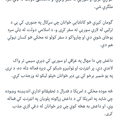
ملگري شي.
گومان کیږي څو کاناډايي ځوانان چې سږکال په جنورۍ کې ېې د
ترکیې له لارې سوریي ته سفر کړی و، د اسلامي دولت له ډلې سره
ېوځای شوي دي او چارواکو د سفر کولو نه مخکې څو کسان نېولي
هم دي.
داعش چې دا مهال په عراقې او سوریې کې ډېرې سیمې تر واک
لاندې دي، پر انټرنټ او ټولنیزو شبکو کې ډېره فعاله ډله ده، د نړۍ
په یو شمېر برخو کې یې ډېر ځوانان خپلو لیکو ته ورجذب کړي.
څه موده مخکې د امریکا د فدرال د تحقیقاتو ادارې اندېښنه وښوده
چې شاید په امریکا کې د داعش زرګونه پلویان په انټرنټ کې فعاله
وي، او داعش به هڅه کوي چې ډېر ځوانان له دغې لارې جذب
کړي.