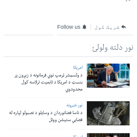
شریک کول
Follow us
نور دلته ولولئ
امریکا
د ولسمشر ټرمپ نوي فرمانونه د زېږون پر
بنسټ د امریکا د تابعیت ترلاسه کول
محدودوي
نور خبرونه
د ناسا فضانوردان د وسایلو د نصبولو لپاره له
فضایي ستیشن ووتل