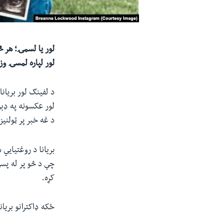
لور لپاره لمسۍ وز
د لفینګ لور بریان
لور عکسونه په ډې
د غه خبر پر ټولنی
بریانا د روغتیايي 
چې د څو پر له پسې 
کړه.
ځکه ډاکترانو بریا