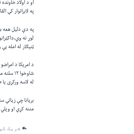
او د اولاد خاونده
په لابراتوار کې ا
لوړ نه وي،داکټران
ټنیګار له امله یې 
شاوخوا ۲
له لاسه ورکړی یا
بریانا چې زیاتې س
مننه کړې او ویلي
شریک کو