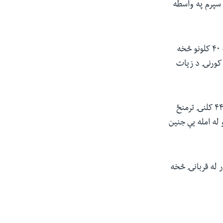
 سپرم په واسطه
په دې دلیل هغه ښځې او یا میندې چې القاح شوو تخمونو ته وده ورکوي عمرونه یې باید له ۴۰ کلونو څخه
 کورنۍ د زیات
د امریکا د امراضو د وقایې او کنټرول مرکز د شمېرو په اساس، په متحده ایالاتو کې د ۱۵ او ۴۴ کلنۍ ترمنځ
و له امله یې جنین
ر له قربانۍ څخه