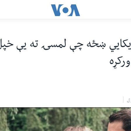
یکايي ښځه چې لمسۍ ته یې خپ
رکړه
ل