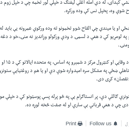
 نشي کېدای، له دې امله اغلې لیفنګ د خپلې لور تخمه چې د خپل زوم د
لقاح شوې وه، پخپل نس کې وده ورکړه.
و په لومړیو کې د هغې د لسمۍ د ودې ورکولو وړاندیز نه منۍ،خو د دغه
ومنۍ.
۱ سلنه متاهلې ښځې په مشکل سره امیدواره شوي دي او یا هم د روغتیايي ستونز
 «نقصان» کړی دی.
تونزې ګاللي دي، پر انستاګرام یې په څو پرله پسې پوسټونو کې د خپلې مو
 دی چې د هغې قرباني بې سارې او له صفت څخه لوړه ده.
ل
Follow us
Print