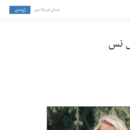
ژوندۍ
صدای امریکا دری
ل نس