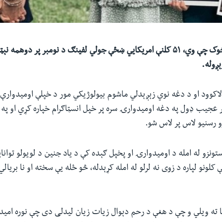
ېږوله.
الاکوود او د دغه نوي زېږېدلي ماشوم بیولوژیکي مور د خپلې اومیدوارې 
ر عجیب ډول په دغه اومیدوارۍ سره پر خپل انسټاګرام خپاره کړي او په
زو رسنیو لاس پر لاس شو.
ستونزو له امله د اومیدوارۍ او پخپل ګېده کې د یاد جنین د لویولو توانا
کلونو لپاره د زوی نه لرلو له امله کړېدله، څو ځله یې سخته او نا بریال
نا ته ویلي و چې د هغې د رحم دېوال زیات زیان لیدلی دی چې نوره امی