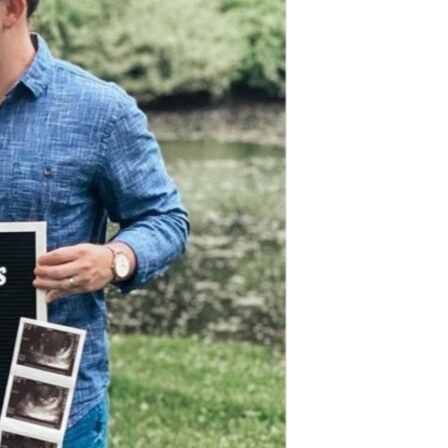
ئ
ټون
ای
ه
اړ
ئ