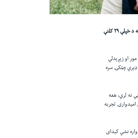
لور یا لسمۍ؛ هر څوک چې وي، ۵۱ کلنې امریکايي ښځې جولي لفینګ د نومبر پر دوهمه نېټه د خپلې ۲۹ کلنې
مور او زېږېدلې
 ډېرې چټکۍ سره
يي نه لري، هغه
ي امیدوارۍ تجربه
دواره نشي کېدای