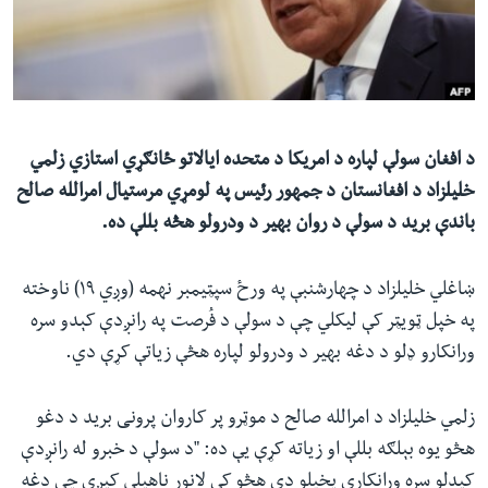
ئ
له مونږ سره په تماس کې پاتې شئ
ټون
ای
ه
ژبې
اړ
د افغان سولې لپاره د امریکا د متحده ایالاتو ځانګړي استازي زلمي
ئ
خلیلزاد د افغانستان د جمهور رئيس په لومړي مرستیال امرالله صالح
باندې برید د سولې د روان بهیر د ودرولو هڅه بللې ده.
ښاغلي خلیلزاد د چهارشنبې په ورځ سپټیمبر نهمه (وږي ۱۹) ناوخته
په خپل ټویټر کې لیکلي چې د سولې د فُرصت په رانږدې کېدو سره
ورانکارو ډلو د دغه بهیر د ودرولو لپاره هڅې زیاتې کړې دي.
زلمي خلیلزاد د امرالله صالح د موټرو پر کاروان پرونی برید د دغو
هڅو یوه بېلګه بللې او زیاته کړې یې ده: "د سولې د خبرو له رانږدې
کیدلو سره ورانکاري پخپلو دې هڅو کې لانور ناهیلي کیږي چې دغه