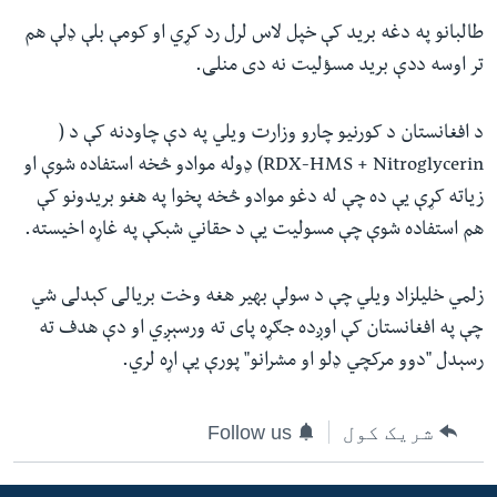
طالبانو په دغه برید کې خپل لاس لرل رد کړي او کومې بلې ډلې هم
تر اوسه ددې برید مسؤلیت نه دی منلی.
د افغانستان د کورنیو چارو وزارت ویلي په دې چاودنه کې د (
RDX-HMS + Nitroglycerin
) ډوله موادو څخه استفاده شوې او
زیاته کړې یې ده چې له دغو موادو څخه پخوا په هغو بریدونو کې
هم استفاده شوې چې مسولیت یې د حقاني شبکې په غاړه اخیسته.
زلمي خلیلزاد ویلي چې د سولې بهیر هغه وخت بریالی کېدلی شي
چې په افغانستان کې اوږده جګړه پای ته ورسېږي او دې هدف ته
رسېدل "دوو مرکچي ډلو او مشرانو" پورې یې اړه لري
.
شریک کول
Follow us