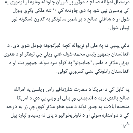
مرستیال امرالله صالح د موټرو پر کاروان چاودنه وشوه او نوموړی په
کې برسېرن ټپي شو. په دې چاودنه کې ۱۰ تنه ملکي وګړي ووژل
شول او د ښاغلي صالح د یو شمیر ساتونکو په ګډون لسګونه نور
ټپیان شول.
دغې پېښې ته په ملي او نړیواله کچه غبرګونونه ښودل شوي دي. د
افغانستان جمهور رئیس محمداشرف غني ویلي چې ترهګر او د هغوی
بهرني ملاتړ د داسې "جنایتونو" په کولو سره سوله، جمهوریت او د
افغانستان راتلونکې نشي کمزورې کولی.
په کابل کې د امریکا د سفارت شارژدافیر راس ویلسن په امرالله
صالح باندې برید د اندیښنې وړ بللی او ویلي یې دي د امریکا
متحده ایالات په جدي توګه د هغو هڅو ملاتړ کوي چې ژر په دوحه
کې د دوامداره سولې او د تاوتریخوالیو د پای ته رسیدو لپاره پیل
شي.