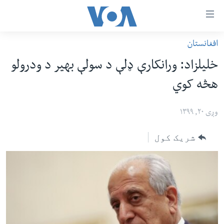
اس
افغانستان
سي
کورپاڼه
خلیلزاد: ورانکارې ډلې د سولې بهیر د ودرولو
ړ
افغانستان
هڅه کوي
تصالات
سیمه
صلي
امریکا
وږی ۲۰, ۱۳۹۹
تن
نړۍ
ه
شریک کول
ښځې او نجونې
اړ
ئ
ځوانان
مومي
د بیان ازادي
ارښود
روغتیا
ه
سرمقاله
اړ