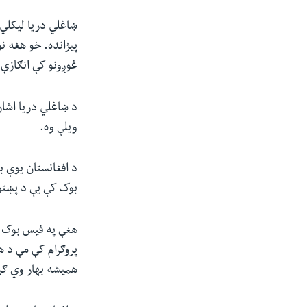
ښاغلي دریا لیکلي، 
پیژانده. خو هغه ن
غوږونو کې انګازې
د ښاغلي دریا اشار
ویلې وه.
د افغانستان یوې ب
بوک کې یې د پښتو
هغې په فیس بوک کې
همیشه بهار وي ګرا