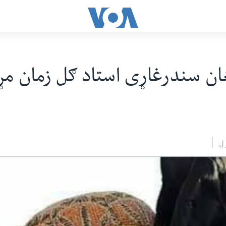
غان سندرغاړی استاد ګل زمان مړ
ل