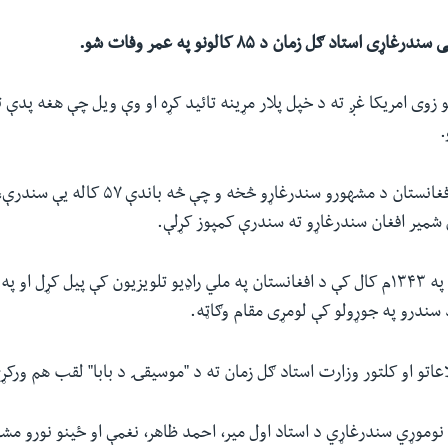
ی استاد ګل زمان د ۸۵ کالونو په عمر وفات شو.
 زوی امریکا غږ ته د خپل پلار مړینه تائید کړه او وې ویل چې هغه پدې ت
.
استاد ګل زمان د افغانستان د مشهورو سندرغاړو څخه 
 شمیر افغان سندرغاړو ته سندرې کمپوز کړلې.
 سندرو په جوړولو کې لومړی مقام وګاټه.
اعاتو او کلتور وزارت استاد ګل زمان ته د "موسیقۍ د بابا" لقب هم ورکړ
وموړي سندرغاړي د استاد اول میر، احمد ظاهر، نغمې او ځینو نورو مشه