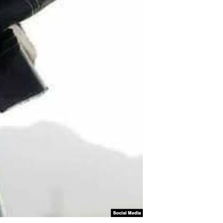
ئ
ټون
ای
ه
اړ
ئ