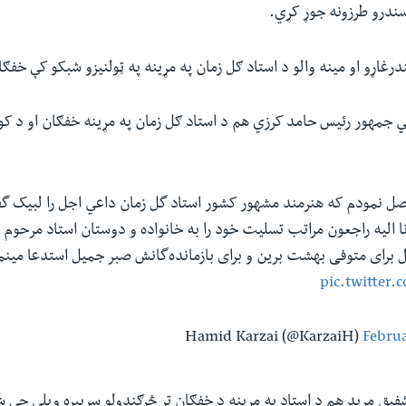
سندرو طرزونه جوړ کړي.
رغاړو او مینه والو د استاد ګل زمان په مړینه په ټولنیزو شبکو کې خفګ
ي جمهور رئیس حامد کرزي هم د استاد ګل زمان په مړینه خفګان او د کو
صل نمودم که هنرمند مشهور کشور استاد گل زمان داعي اجل را لبیک گف
ا الیه راجعون مراتب تسلیت خود را به خانواده و دوستان استاد مرحوم اب
زال برای متوفی بهشت برین و برای بازمانده‌گانش صبر جمیل استدعا مینم
pic.twitter
Februa
یق مرید هم د استاد په مړینه د خفګان تر څرګندولو سربیره ویلي چې ښ