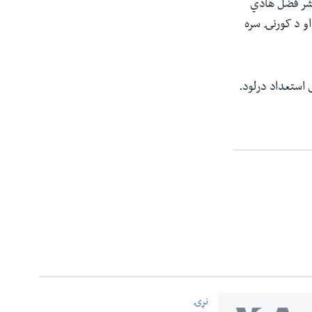
مشر فضل هادي
او د کورنۍ سره
 استعداد درلود.
نړۍ