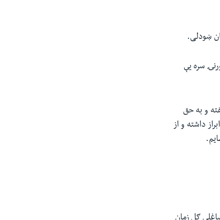
ان ښودلی.
رنۍ سره یې
ته و به حق
راز داشته و از
ایم.
اغلي ګل زمان