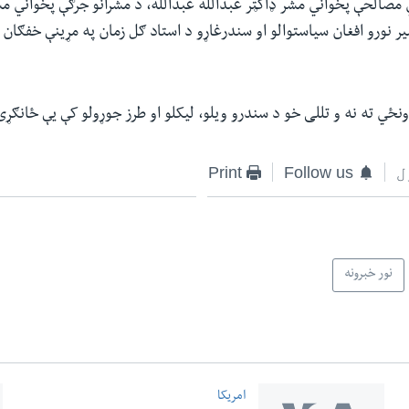
ي مصالحې پخواني مشر ډاکټر عبدالله عبدالله، د مشرانو جرګې پخواني 
ر نورو افغان سیاستوالو او سندرغاړو د استاد ګل زمان په مړینې خفګان 
نځي ته نه و تللی خو د سندرو ویلو، لیکلو او طرز جوړولو کې یې ځانګړی
ل
Follow us
Print
نور خبرونه
امریکا