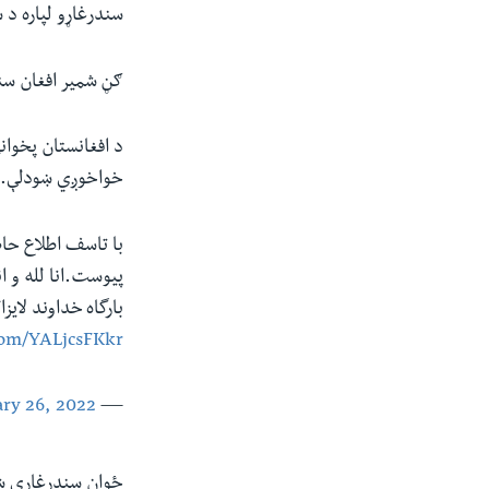
سندرغاړو لپاره د 
ګڼ شمیر افغان سند
د افغانستان پخوان
خواخوږي ښودلې.
با تاسف اطلاع حا
پیوست.انا لله و ان
بارگاه خداوند لای
.com/YALjcsFKkr
ry 26, 2022
— Hamid Karzai (@KarzaiH)
ځوان سندرغاړي شف