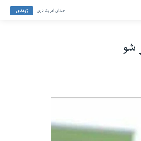
ژوندۍ
صدای امریکا دری
 شو