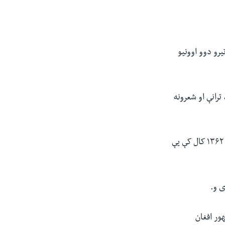
یرو دوو اوونیو
و چې څه باندې ۵۷ کاله یې سندرې، ترانې او شعرونه
هغه د سندرو ویل په ۱۳۴۳م کال کې د افغانستان په ملي راډیو تلویزیون کې پیل کړل او په ۱۳۶۲ کال کې یې
ی و.
ور افغان