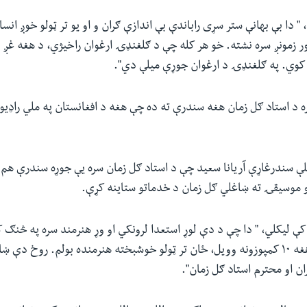
" دا بې بهانې ستر سړی راباندې بې اندازې ګران و او یو تر ټولو خوږ انس
ور زمونږ سره نشته. خو هر کله چې د ګلغنډۍ ارغوان راخیژي، د هغه غږ ب
 کوي. په ګلغنډۍ د ارغوان جوړې میلې دي".
ه د استاد ګل زمان هغه سندرې ته ده چې هغه د افغانستان په ملي راډیو
لې سندرغاړې آریانا سعید چې د استاد ګل زمان سره یې جوړه سندرې هم 
 موسیقۍ ته ښاغلي ګل زمان د خدماتو ستاینه کړې.
 لیکلي، " دا چې د دې لوړ استعدا لرونکي او وړ هنرمند سره په څنګ کې
پروګرام کې مې د هغه ۱۰ کمپوزونه وویل، ځان تر ټولو خوشبخته هنرمنده بولم. روخ دې
ن او محترم استاد ګل زمان".