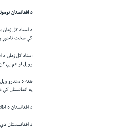
د افغانستان نوموتی سندرغاړ
د استاد ګل زمان یو
کې سخت ناجوړ و
وویل او هم یې ګڼ
په افغانستان کې د
د افغانستان د اطل
د افغانسستان دې ن