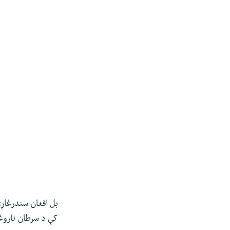
بل افغان سندرغاړي
کې د سرطان ناروغ