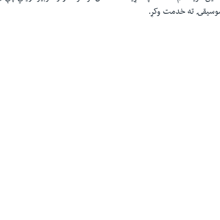
موسیقۍ ته خدمت وکړ.