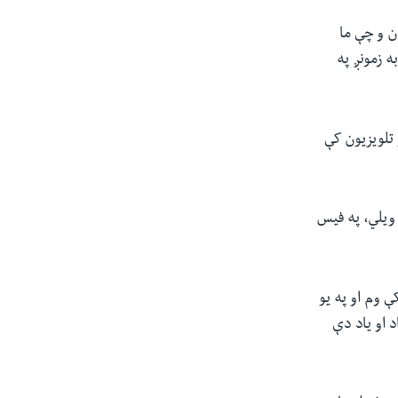
ان و چې ما
ه زمونږ په
 تلویزیون کې
ویلي، په فیس
 وم او په یو
 ښاد او یاد دې