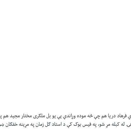
 فرهاد دریا هم چې څه موده وړاندې یې یو بل ملګری مختار مجید هم په 
ۍ له کبله مړ شو، په فیس بوک کې د استاد ګل زمان په مړینه خفګان ښ