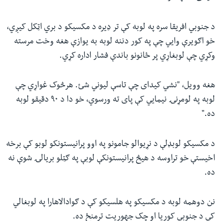
د جنوبي افریقا سره په لوبه کې تر ډیره د مکسیکو د بري اټکل کیږي،
خو اګویرې وايي چې په کور دننه لوبه به یوازې هغه وخت مرسته
وکړي چې لوبغاړي پر ځانونو باندې فشار اداره کړي.
هغه وویل، "نشي کیدای چې تاسې لیوني شئ. هرڅوک غواړي چې
لوبه په لومړنۍ نیمایي کې پای ته ورسوي، خو دا د ۹۰ دقیقو لوبه
ده."
د مکسیکو لوبډلې د نړیوالو جامونو په اوو پرانیستونکو لوبو کې برخه
اخیستې خو تراوسه د هیڅ پرانیستونکې لوبې په ګټلو بریالۍ شوې نه
ده.
نن دوهمه لوبه د مکسیکو په هلسیکو کې د ګوادالاهارا په لوبغالي
کې د جنوبي کوریا او چک جهوریت ترمنځ ده.