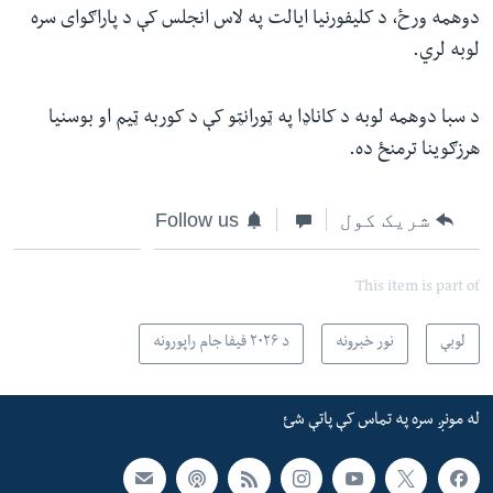
دوهمه ورځ، د کلیفورنیا ایالت په لاس انجلس کې د پاراګوای سره
لوبه لري.
د سبا دوهمه لوبه د کاناډا په ټورانټو کې د کوربه ټیم او بوسنیا
هرزګوینا ترمنځ ده.
شریک کول
Follow us
This item is part of
لوبې
نور خبرونه
د ۲۰۲۶ فیفا جام راپورونه
له مونږ سره په تماس کې پاتې شئ