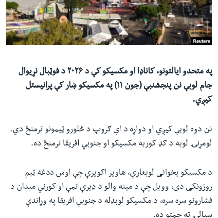
ئ
له مونږ سره په تماس کې پاتې شئ
ټون
ای
ه
ژبې
اړ
په متحدو ایالتونو، کاناډا او مکسیکو کې د ۲۰۲۶ د فوټبال نړیوال
ئ
جام لوبې نن پنجشنبې (جون ۱۱) په مکسیکو ښار کې پرانیستل
کیږي.
نن دوه لوبې کیږي او دواړه د اې ګروپ د څلورو ټیمونو ترمنځ دي.
لومړنۍ لوبه د ګډ کوربه مکسیکو او جنوبي افریقا ترمنځ ده.
د مکسیکو پخوانی لوبغاړي، هاویر اګویرې چې اوس ددغه ټیم
روزونکی دی، وویل چې د مینه والو د ډیرې تمې او کورني میدان د
فشارونو سره سره، د مکسیکو لوبډله د جنوبي افریقا په وړاندې
سیالۍ ته چمتو ده.