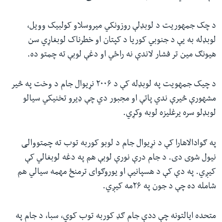
د چک جمهوریت د لوبډلې روزونکي میروسلاو کولبیک وویل،
لوبډله به یې د جنوبي کوریا د کپتان او خطرناک لوبغاړي سن
هیونګ مین تر فشار لاندې نه راځي او دغې لوبې ته چمتو ده.
د چیک جمهویت په لوبډله کې د ۲۰۰۶ نړیوال جام د وخت په څیر
مشهورې څیرې ندي پاتې او مجبور دي چې ډیرو تخنیکي سیالو
لوبډلو سره یرغلیزه لوبه وکړي.
په ګوادالاهارا کې د نړیوال جام د لوبو کوربه توب ته چمتووالی
نیول شوی دی. د جام درې نورې لوبې هم په دغه لوبغالي کې
کیږي. په دې کې د هسپانیې او یوروګوای ترمنځ مهمه سیالي هم
شامله ده چې د جون په ۲۶مه کیږي.
متحده ایالتونه چې ددې جام ګډ کوربه توب کوي، سبا، د جام په