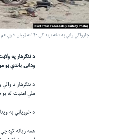
چارواکي وايي په دغه برید کې ۴۰ تنه ټپیان شوي هم دي چې لویه برخه یې ولسي وګړي دي.
ودانۍ باندې یو موټر بم برید شوی، 
د ننګرهار د والي 
ملي امنیت له یو 
د خوږیاڼي په وینا په و
هغه زیاته کړه چې 