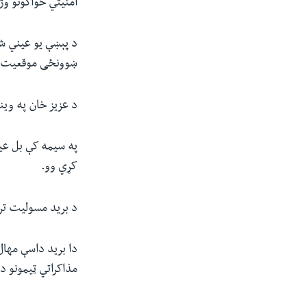
امنیتي ځواکونو و
د پېښې یو عیني ش
ښوونځی موقعیت لر
د عزیز خان په وین
په سیمه کې بل عین
کړي وو.
د برید مسولیت ترا
دا برید داسې مهال
مذاکراتي ټیمونو 