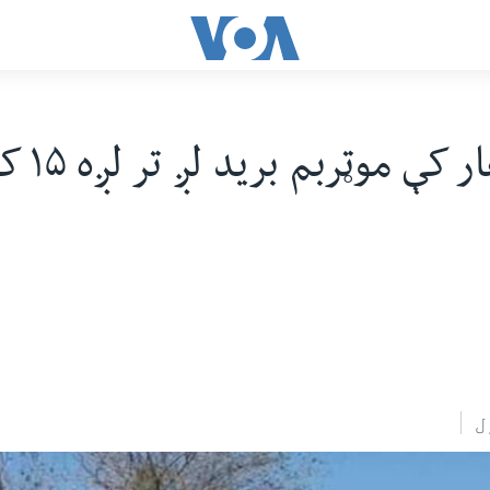
په ننګرهار کې 
ل