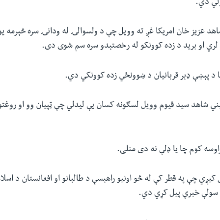
ژلي دي.
اهد عزیز خان امریکا غږ ته وویل چې د ولسوالۍ له ودانۍ سره څېرمه 
ي او برید د زده کوونکو له رخصتېدو سره سم شوی دی.
ا د پېښې ډېر قربانیان د ښوونځي زده کوونکي دي.
ي شاهد سید قیوم وویل لسګونه کسان یې لیدلي چې ټپیان وو او روغتون
وسه کوم چا یا ډلې نه دی منلی.
 کیږي چې په قطر کې له څو اونیو راهېسې د طالبانو او افغانستان د اس
د سولې خبرې پیل کړي دي.