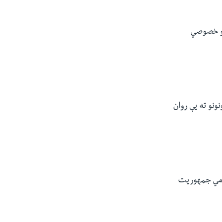
یو خصوصي
ونو ته یې روان
لامي جمهوریت