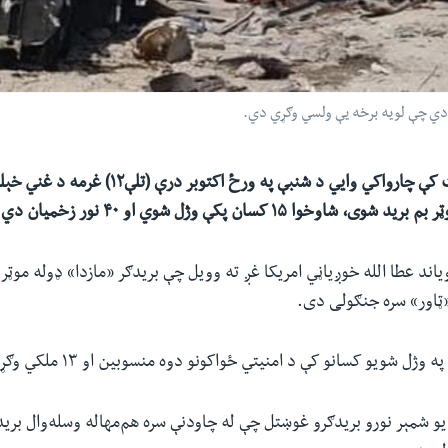
د ننګرهار په ولایت کې چارواکي وايي د شنبې په ورځ اکتوب
شاوخوا ۱۵ کسان پکې وژل شوي او ۴۰ نور زخمیان دي.
ویاند عطا الله خوږیاڼي امریکا غږ ته وویل چې بریدګر «مازدا» ډوله موټر
«ټاور» سره جنګولی دی.
ژل شویو کسانو کې د امنیتي ځواکونو دوه منسوبین او ۱۳ ملکي وګړي شامل دي.
یو شمېر نورو بریدګرو غوښتل چې له چاودنې سره هم‌مهاله وسله‌وال بری