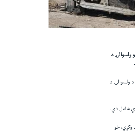
ر درې (تلې۱۲) غرمه د غني خېلو ولسوالۍ د
 د ولسوالۍ د
د وکړي، خو