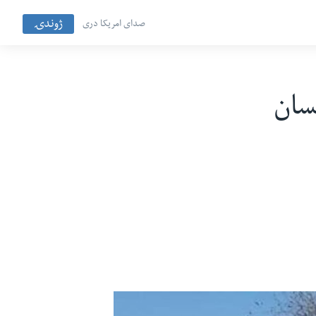
ژوندۍ
صدای امریکا دری
موټربم برید لږ تر لږه ۱۵ کسان