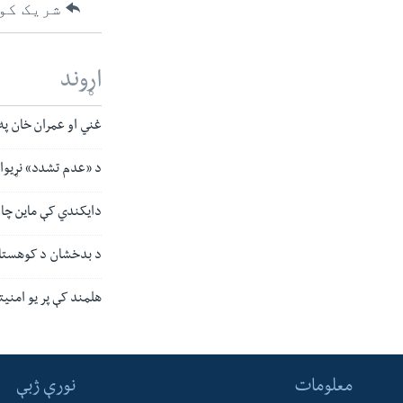
شریک کو
اړوند
غني او عمران خان په
د «عدم تشدد» نړیوال
دایکندي کې ماین چاودنې ۱۴ ولسي و
د بدخشان د کوهستان 
هلمند کې پر یو امنیت
معلومات
نورې ژبې