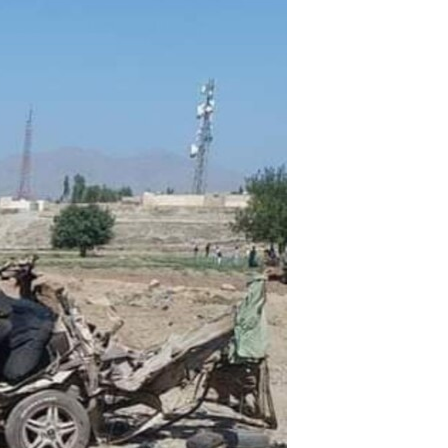
ئ
ټون
ای
ه
اړ
ئ