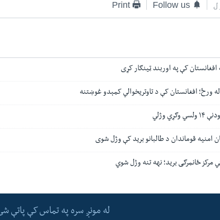
ل
Follow us
Print
 افغانستان کې په اوربند ټینګار کړی
ه ورځ؛ افغانستان کې د تاوتریخوالي کمېدو غوښتنه
ګړي وژلي
امنیه قوماندان د طالبانو برید کې وژل شوی
ي مرکز ځانمرګی برید؛ نهه تنه وژل شوي
له مونږ سره په تماس کې پاتې شئ