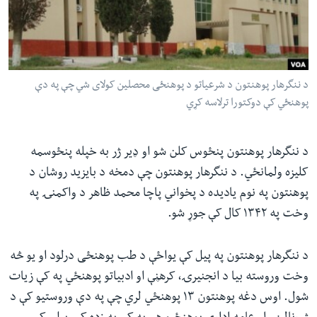
ئ
له مونږ سره په تماس کې پاتې شئ
ټون
ای
ه
د ننگرهار پوهنتون د شرعیاتو د پوهنځی محصلین کولای شي چې په دې
ژبې
اړ
پوهنځي کې دوکتورا ترلاسه کړي
ئ
د ننگرهار پوهنتون پنځوس کلن شو او ډیر ژر به خپله پنځوسمه
کلیزه ولمانځي. د ننگرهار پوهنتون چې دمخه د بايزيد روشان د
پوهنتون په نوم یادیده د پخواني پاچا محمد ظاهر د واکمنۍ په
وخت په ١٣۴٢ کال کې جوړ شو.
د ننگرهار پوهنتون په پیل کې یواځې د طب پوهنځی درلود او یو څه
وخت وروسته بیا د انجنیرۍ، کرهڼې او ادبیاتو پوهنځي په کې زیات
شول. اوس دغه پوهنتون ١٣ پوهنځي لري چې په دې وروستیو کې د