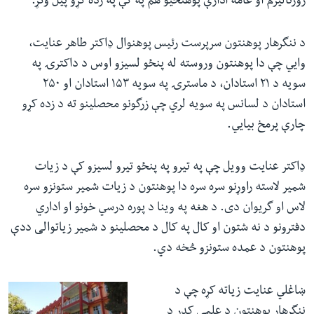
ژورنالیزم او عامه ادارې پوهنځيو هم په کې په زده کړو پیل وکړ.
د ننگرهار پوهنتون سرپرست رئیس پوهنوال ډاکتر طاهر عنايت،
وایي چې دا پوهنتون وروسته له پنځو لسیزو اوس د داکترۍ په
سویه د ٢١ استادان، د ماسترۍ په سویه ۱۵۳ استادان او ۲۵۰
استادان د لسانس په سویه لري چې زرگونو محصلینو ته د زده کړو
چارې پرمخ بیایي
.
ډاکتر عنايت وویل چې په تیرو په پنځو تیرو لسیزو کې د زیات
شمیر لاسته راوړنو سره سره دا پوهنتون د زیات شمیر ستونزو سره
لاس او گریوان دی. د هغه په وینا د پوره درسي خونو او اداري
دفترونو د نه شتون او کال په کال د محصلینو د شمیر زیاتوالی ددې
پوهنتون د عمده ستونزو څخه دي.
ښاغلي عنایت زیاته کړه چې د
ننگرهار پوهنتون د علمی کدر د