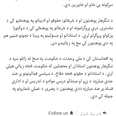
سړکونه یې خام او خاورین دي.
د ننگرهار پوهنتون او د شرعاتو، حقوقو او ادبیاتو په پوهنځیو کې د
ماسترۍ درې پروگرامونه او د شرعاتو په پوهنځي کې د دوکتورا
ورکولو پروگرام لري. د استادانو او مسؤلینو په وینا د نجونو شمیر هم
په دې پوهنتون کې مخ په زیاتیدو دی.
په افغانستان کې د ملي وحدت د حکومت په منځ ته راتلو سره د
ننگرهار پوهنتون استادان او محصلین له حکومت څخه زیاتې هیلې
لري. د استادانو د حقونو څخه دفاع، د سیاسي فعالیتونو پر ضد
جدي مبارزه، د زړو او مبتذلو درسي موادو د تدریس او د اداري
فساد پر ضد مبارزه ددې پوهنتون د رهبرۍ د عملي شعارونو په
جمله کې دي.
شریک کول
Follow us