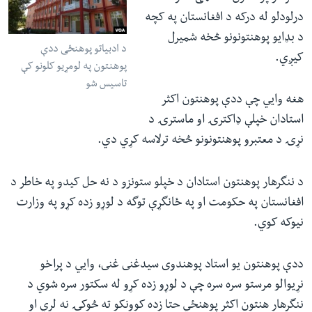
درلودلو له درکه د افغانستان په کچه
د بډایو پوهنتونونو څخه شمیرل
د ادبیاتو پوهنځی ددې
کیږي.
پوهنتون په لومړیو کلونو کې
تاسیس شو
هغه وایي چې ددې پوهنتون اکثر
استادان خپلې ډاکترۍ او ماسترۍ د
نړۍ د معتبرو پوهنتونونو څخه ترلاسه کړي دي.
د ننگرهار پوهنتون استادان د خپلو ستونزو د نه حل کیدو په خاطر د
افغانستان په حکومت او په ځانگړې توگه د لوړو زده کړو په وزارت
نیوکه کوي.
ددې پوهنتون یو استاد پوهندوى سيدغنى غنى، وایي د پراخو
نړیوالو مرستو سره سره چې د لوړو زده کړو له سکتور سره شوي د
ننگرهار هنتون اکثر پوهنځي حتا زده کوونکو ته څوکۍ نه لري او