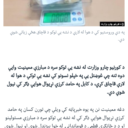
ئ
له مونږ سره په تماس کې پاتې شئ
ټون
ای
ه
په دې وروستیو کې د هوا له لارې د نشه یي توکو د قاچاق هڅې زیاتې شوي
ژبې
اړ
دي.
ئ
د کورنیو چارو وزارت له نشه يي توکو سره د مبارزې معینیت وايي
دوه تنه چې غوښتل یې په خپلو نسونو کې نشه يي توکي د هوا له
لارې قاچاق کړي، د کابل په حامد کرزي نړیوال هوايي ډګر کې نیول
شوي دي.
دغه معینیت نن په یوه خبرپاڼه کې ویلي چې تورن کسان په حامد
کرزي نړیوال هوايي ډګر کې له نشه يي توکو سره د مبارزې مسئولینو
او د د ځانګړې قطعې د قوماندانۍ له خوا پېژندل شوي او نیول شوي