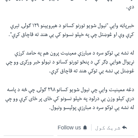
دي.
خبرپاڼه وايي "نیول شویو تورنو کسانو د هیرویینو ۱۲۹ ګولۍ تېرې
کړې وې او غوښتل چې په خپلو نسونو کې یې هند ته قاچاق کړي".
له نشه یي توکو سره د مبارزې معینیت پرون هم په حامد کرزي
نړیوال هوايي ډګر کې د پنځو تورنو کسانو د نیولو خبر ورکړی وو چې
غوښتل یې نشه يي توکي هند ته قاچاق کړي.
دغه معینیت وايي چې نیول شویو کسانو ۲۹۸ ګولۍ چې څه د پاسه
درې کیلو وزن یې درلود په خپلو نسونو کې ځای پر ځای کړي وو چې
له نشه یي توکو سره د مبارزې پولیسو ونیول.
شریک کول
Follow us