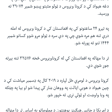
دغه هیواد کې د کرونا ویروس د ټولو مثبتو پېښو شمېر ۳۹۰۷۴ ته
ورسېد.
په تیرو ۲۴ ساعتونو کې په افغانستان کې د کرونا ویروس له امله
درې تنه هم مړه شوي چې په دې سره د ټولو مړو شوو کسانو شمېر
۱۴۴۴ تنو ته پورته شو.
تر دا مهاله په افغانستان کې له کروناویروس څخه ۳۲۵۷۶ تنه بیرته
جوړ شوي دي.
کرونا ویروس د لومړي ځل لپاره د ۲۰۱۹ کال په ډسمبر میاشت کې د
چین هیواد د هوبي ایالت په ووهان ښار کې پیدا شو او بیا په چټکه
په وبا واوښت او ټولې نړۍ ته خپور شو.
د امریکا د جانس هپګینز پوهنتون د معلوماتو په اساس تر دا مهاله