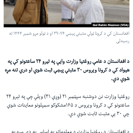
ئ
له مونږ سره په تماس کې پاتې شئ
ټون
ای
ه
افغانستان کې د کرونا ټولې مثبتې پېښې ۳۹۰۷۴ او د ټولو مړو شمېر ۱۴۴۴ ته
ژبې
اړ
رسیدلی
ئ
د افغانستان د عامې روغتیا وزارت وايي په تیرو ۲۴ ساعتونو کې په
هیواد کې د کرونا ویروس ۳۰ مثبتې پېښې ثبت شوي او درې تنه مړه
شوي دي.
روغتیا وزارت نن دوشنبه سپټمبر ۲۱ (وږې ۳۱) ویلي چې په تېرو ۲۴
ساعتونو کې د کرونا ویروس د ۱۶۵مشکوکو سمپلونو معاینات شوي
چې ۳۰ یې مثبت ثابت شوي دي.
د افغانستان د روغتیا وزارت د معلوماتو په اساس په دې سره په