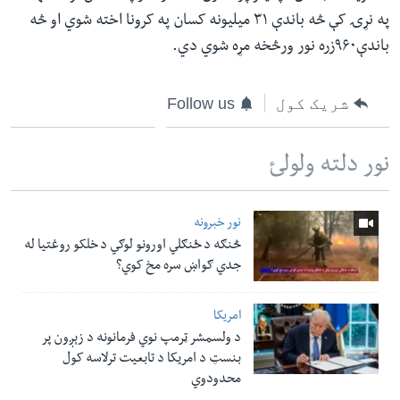
په نړۍ کې څه باندې ۳۱ میلیونه کسان په کرونا اخته شوي او څه
باندې۹۶۰زره نور ورڅخه مړه شوي دي.
شریک کول
Follow us
نور دلته ولولئ
نور خبرونه
څنګه د ځنګلي اورونو لوګي د خلکو روغتیا له
جدي ګواښ سره مخ کوي؟
امریکا
د ولسمشر ټرمپ نوي فرمانونه د زېږون پر
بنسټ د امریکا د تابعیت ترلاسه کول
محدودوي