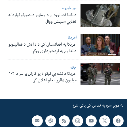
نور خبرونه
د ناسا فضانوردان د وسایلو د نصبولو لپاره له
فضایي ستیشن ووتل
امریکا
امریکا په افغانستان کې د داعش د فعالیتونو
د تداوم په اړه خبرداری ورکړ
نړۍ
امریکا د نشه یي توکو د یو کارټل پر سر د ۱۰۲
میلیون ډالرو انعام اعلان کړ
له مونږ سره په تماس کې پاتې شئ