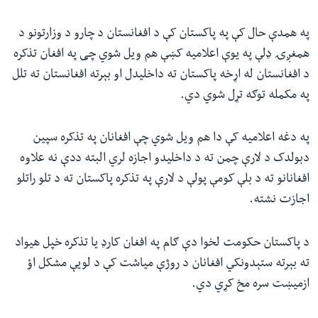
په همدې حال کې په پاکستان کې د افغانستان د چارو د وزارتونو د
همغږۍ ډلې په یوې اعلامیه کښې هم ویل شوي چی په افغان تذکره
د افغانستان له اړخه پاکستان ته داخلیدل او بېرته افغانستان ته تلل
په مکمله توګه تړل شوي دي.
په دغه اعلامیه کې دا هم ویل شوي چې افغانان په تذکره سپین
دبولدک د لارې چمن ته د داخلیدو اجازه لري البته ددې نه علاوه
افغانانو ته د بلې کومې پولې د لارې په تذکره پاکستان ته د تلو راتلو
اجازت نشته.
د پاکستان حکومت لخوا دې ګام په افغان کارډ یا تذکره خپل هیواد
ته بېرته ستېدونکي افغانان د روژې میاشت کې د لویې مشکل اؤ
ازمیښت سره مخ کړي دي.