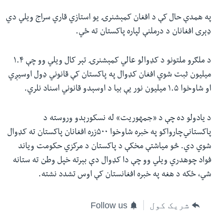
په همدې حال کې د افغان کمېشنرۍ یو استازي قاري‌ سراج ویلي دي‌
ډېری افغانان د درملنې لپاره پاکستان ته ځي‌.
د ملګرو ملتونو د کډوالو عالي کمېشنرۍ تېر کال ویلي وو چې ۱.۴
میلیون ثبت شوي افغان کډوال په پاکستان کې قانوني ډول اوسیږي
او شاوخوا ۱.۵ میلیون نور یې بیا د اوسېدو قانوني اسناد نلري.
د یادولو ده چې د «جمهوریت» له نسکورېدو وروسته د
پاکستاني‌چارواکو په خبره شاوخوا ۵۰۰زره افغانان پاکستان ته کډوال
شوي دي. څو میاشتې مخکې د پاکستان د مرکزي‌ حکومت ویاند
فواد چوهدري ویلي وو چې دا کډوال دې بېرته خپل وطن ته ستانه
شي، ځکه د هغه په خبره افغانستان کې اوس تشدد نشته.
شریک کول
Follow us