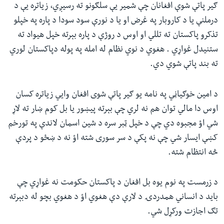
ګیر پاتې شوې افغانان چې شمیر یې سلګونو ته رسیږي، زیاتره یې د
درملنې یا د کاروبار په غرض او یا د نورې سود سودا د پاره په خپلو
تذکرو پاکستان ته تللي او اوس د روژې د پاره بېرته خپل هیواد ته
ستنیدل غواړي . هغوي د نوي نظام له امله په پوله دپاکستان لوري
ته بند پاتې شوي دي.
د امین خوګیاڼي په نامه یو ګیر پاتې شوی افغان وایي زیاتره کسان
اوس دا مالي توان هم نه لري چې بېرته پيښور یا بل کوم ښار ته لاړ
شي اؤ مجبوه دي چې د خپل ټبر سره د شین اسمان لاندې په تورخم
کښې ایسار شي چې نه پکې د سر سوری شته اؤ نه د ښځو د پردې
څه انتظام شته.
د زرمست په نوم یوه بل افغان د پاکستان حکومت نه غواړي چې
باید د انساني همدردۍ د لارې دې هغوي اؤ د هغوي بچو له دبېرته
تګ اجازت ورکړل شي.