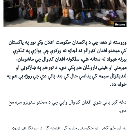
ئ
له مونږ سره په تماس کې پاتې شئ
ټون
ای
ه
ژبې
اړ
وروسته تر هغه چې د پاکستان حکومت اعلان وکړ نور په پاکستان
ئ
کې میشتو افغان کډوالو ته اجازه نه ورکوي چې یوازې په تذکرې
بیرته هیواد ته ستانه شي، سلګونه افغان کډوال چې ماشومان،
میرمنې او ځینې ناروغان هم پکې دي، د تورخم په ښارګوټي او
لنډیکوتل سیمه کې پداسې حال کې بند پاتې دي چې روژه یې هم په
خوله ده.
دغه ګیر پاتې شوي افغان کډوال وایي چې د سختو ستونزو سره مخ
دي.
په تورخم کښې یو حکومتي چارواکي غنچه ګل د امریکا غږ ډیوې