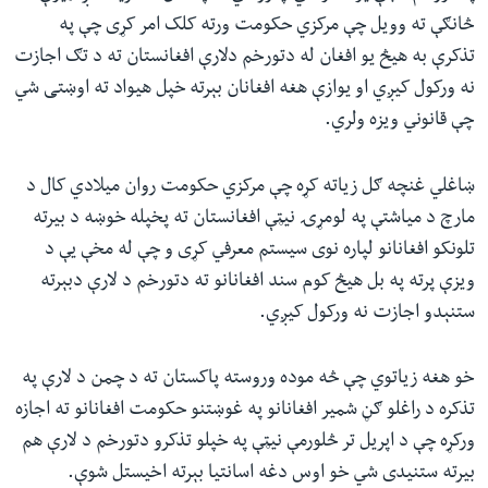
څانګې ته وویل چې مرکزي حکومت ورته کلک امر کړی چې په
تذکرې به هیڅ یو افغان له دتورخم دلارې افغانستان ته د تګ اجازت
نه ورکول کیږي او یوازې هغه افغانان بېرته خپل هیواد ته اوښتی شي
چې قانوني ویزه ولري.
ښاغلي غنچه ګل زیاته کړه چې مرکزي حکومت روان میلادي کال د
مارچ د میاشتې په لومړۍ نیټې افغانستان ته پخپله خوښه د بیرته
تلونکو افغانانو لپاره نوی سیستم معرفي کړی و چې له مخې یې د
ویزې پرته په بل هیڅ کوم سند افغانانو ته دتورخم د لارې دبېرته
ستنېدو اجازت نه ورکول کیږي.
خو هغه زیاتوي چې څه موده وروسته پاکستان ته د چمن د لارې په
تذکره د راغلو ګڼ شمیر افغانانو په غوښتنو حکومت افغانانو ته اجازه
ورکړه چې د اپریل تر څلورمې نیټې په خپلو تذکرو دتورخم د لارې هم
بیرته ستنیدی شي خو اوس دغه اسانتیا بېرته اخیستل شوې.