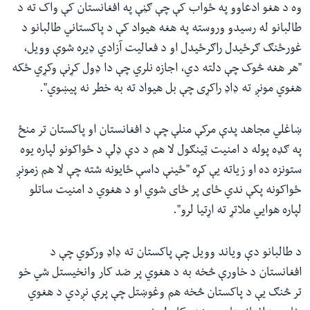
وه د هغو ادعاوو په ځواب کې چې ګڼې په افغانستان کې واک ته د
طالبانو له رسیدو وروسته په هغه هیواد کې د پاکستاني طالبانو د
غورځنګ ګرځیدل راګرځیدل او د فعالیت آزادي ډیره شوې وویل،
"هر هغه څوک چې دلته دي، اجازه نلري چې دا ډول کړنې وکړي ځکه
هغوي مونږ ته ډاډ راکړی چې بل هیواد ته به خطر نه پیښوي
."
ښاغلي مجاهد پدې مرکې منلې چې د افغانستان او پاکستان تر منځ
په ګډه پوله د امنیت ټینګول لا هم د دې ډلې د ځواکونو لپاره یوه
ستونزه ده او زیاته یې کړه "ځینې داسې ځایونه شته چې لا هم زمونږ
ځواکونه پکې ندي ځای پر ځای شوي او د هغوي د امنیت ساتلو
لپاره هوایي ملاتړ ته اړتیا لرو
."
د طالبانو دې ویاند وویل چې پاکستان ته ډاډ ورکوي چې د
افغانستان د خاورې څخه به د هغوي پر ضد کار وانخیستل شي خو
تر څنګ یې د پاکستان څخه هم وغوښتل چې پرې نږدي د هغوي