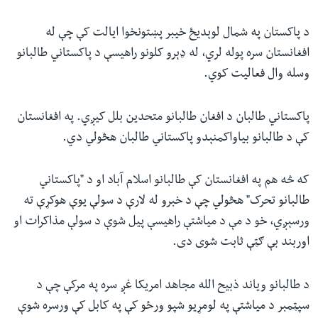
د پاکستان په شمال لوېديځ خيبر پښتونخوا ايالت کې چې له
افغانستان سره پوله لري، له ډېرو کلونو راهيسې د پاکستاني طالبانو
وسله وال فعاليت کوي
.
پاکستاني طالبان د افغان طالبانو متحدین بلل کیږي. په افغانستان
کې د طالبانو بیاواکمنېدو پاکستاني طالبان هڅولي دي.
که څه هم په افغانستان کې طالبانو اسلام آباد او د "پاکستاني
طالبانو تحرک" هڅولي چې د خبرو له لارې د سولې یوې هوکړې ته
ورسېږي، خو د مې د میاشتې راهیسې پیل شوې د سولې مذاکرات او
اوربند بې ګټې ثابت شوی دی
.
د طالبانو ویاند ذبیح الله مجاهد امریکا غږ سره په مرکې چې د
سپټمبر د میاشتې په لومړیو شپو ورځو کې په کابل کې ورسره شوې