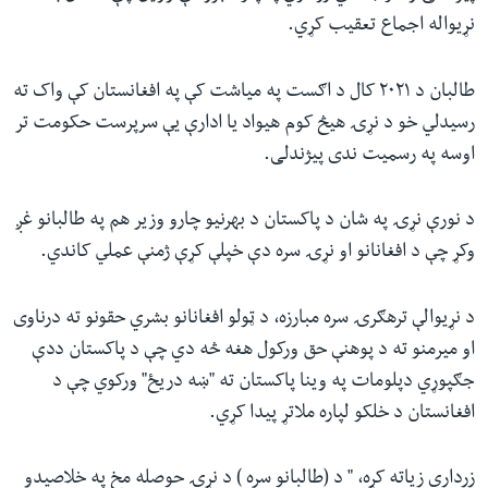
نړیواله اجماع تعقیب کړي.
طالبان د ۲۰۲۱ کال د اګست په میاشت کې په افغانستان کې واک ته
رسیدلي خو د نړۍ هیڅ کوم هیواد یا ادارې یې سرپرست حکومت تر
اوسه په رسمیت ندی پیژندلی.
د نورې نړۍ په شان د پاکستان د بهرنیو چارو وزیر هم په طالبانو غږ
وکړ چې د افغانانو او نړۍ سره دې خپلې کړې ژمنې عملي کاندي.
د نړیوالې ترهګرۍ سره مبارزه، د ټولو افغانانو بشري حقونو ته درناوی
او میرمنو ته د پوهنې حق ورکول هغه څه دي چې د پاکستان ددې
جګپوړي دپلومات په وینا پاکستان ته "ښه دریځ" ورکوي چې د
افغانستان د خلکو لپاره ملاتړ پیدا کړي.
زرداري زیاته کړه، " د (طالبانو سره ) د نړۍ حوصله مخ په خلاصیدو