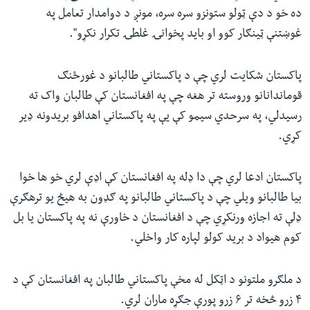
ده خو د دې ټولو ستونزو سره سره، مونږ د دوامدار تعامل په
غوښتنې ټینګار کوو او باید پخوانۍ غلطۍ تکرار نکړو"
.
پاکستان شکایت لري چې د پاکستاني طالبانو د غورځنګ
قوماندانانو وروسته تر هغه چې په افغانستان کې طالبان واک ته
رسیدلي، په سرحدي سیمو کې یې په پاکستاني اهدافو بریدونه ډیر
کړي.
پاکستان ادعا لري چې دا ډله په افغانستان کې اډې لري خو ها خوا
بیا طالبانو ویلي چې د پاکستاني طالبانو په ګډون به هیڅ یو ترهګرې
ډلې ته اجازه ورنکړي چې د افغانستان د خاورې نه په پاکستان یا بل
کوم هیواد د برید کولو لپاره کار واخلي.
د ملګرو ملتونو د اټکل له مخې پاکستاني طالبان په افغانستان کې د
۴ زرو څخه تر ۶ زرو پورې جګړه ماران لري.