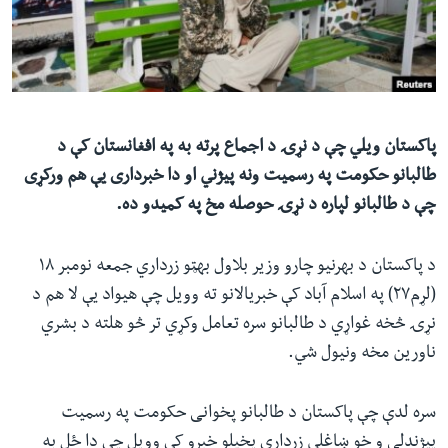
ئ
له مونږ سره په تماس کې پاتې شئ
ټون
ای
ه
ژبې
اړ
پاکستان ویلي چې د نړۍ د اجماع پرته به په افغانستان کې د
ئ
طالبانو حکومت په رسمیت ونه پیژني او دا خبرداری یې هم ورکړی
چې د طالبانو لپاره د نړۍ حوصله مخ په کمیدو ده.
د پاکستان د بهرنیو چارو وزیر بلاول بهټو زرداري جمعه نومبر ۱۸
(لړم۲۷) په اسلام آباد کې خبریالانو ته وویل چې هیواد یې لا هم د
نړۍ څخه غواړي د طالبانو سره تعامل وکړي تر څو هلته د بشري
ناورین مخه ونیول شي.
سره لدې چې پاکستان د طالبانو پخوانی حکومت په رسمیت
پیژندلی و خو ښاغلي زرداري پخپلو خبرو کې وویل چې دا ځل به