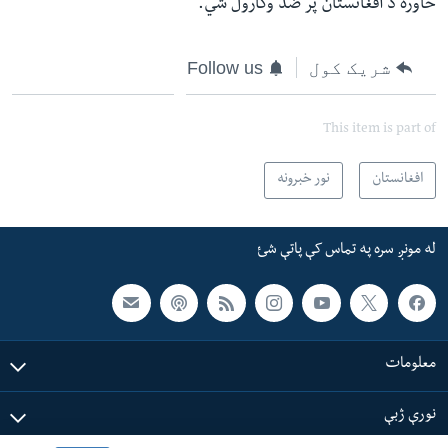
خاوره د افغانستان پر ضد وکارول شي
.
شریک کول
Follow us
This item is part of
افغانستان
نور خبرونه
له مونږ سره په تماس کې پاتې شئ
معلومات
نورې ژبې