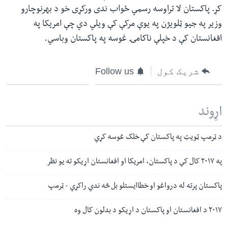
کړ. پاکستان لا تراوسه رسمي ځواب ندی ورکړی خو د بهرنوچارو
وزیر په جیو ټلویژن په یوې مرکې کې ویلي دي چې امریکا په
افغانستان کې د خپلې ناکامۍ غوسه په پاکستان وباسي.
شریک کول
Follow us
اړوند
د ټرمپ ټویټ په پاکستان کې خلک غوسه کړي
په ٢٠١٧ کال کې د پاکستان، امریکا او افغانستان اړیکو ته یو نظر
پاکستان پرته له درواغو او خطاایستلو بل څه ندي راکړي - ټرمپ
٢٠١٧ د افغانستان او پاکستان د اړیکو د بدلون کال وه