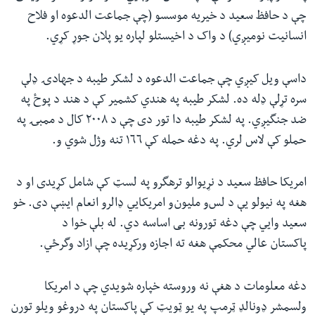
چې د حافظ سعید د خیریه موسسو (چې جماعت الدعوه او فلاح
انسانیت نومیږي) د واک د اخیستلو لپاره یو پلان جوړ کړي.
داسې ویل کیږي چې جماعت الدعوه د لشکر طیبه د جهادۍ ډلې
سره تړلې ډله ده. لشکر طیبه په هندي کشمیر کې د هند د پوځ په
ضد جنگیږي. په لشکر طیبه دا تور دی چې د ٢٠٠٨ کال د ممبۍ په
حملو کې لاس لري. په دغه حمله کې ١٦٦ تنه وژل شوي و
.
امریکا حافظ سعید د نړیوالو ترهگرو په لسټ کې شامل کړیدی او د
هغه په نیولو یې
د
لس
و
ملیون
و
امریکایي ډالرو انعام ایښې دی. خو
سعید وایي چې دغه تورونه بی اساسه دي. له بلې خوا
د
پاکستان
عالي محکمې
هغه ته اجازه ورکړیده چې ازاد وگرځي
.
دغه معلومات د هغې نه وروسته خپاره شویدي چې د امریکا
ولسمشر ډونالډ ټرمپ په یو ټویټ کې پاکستان په دروغو ویلو تورن