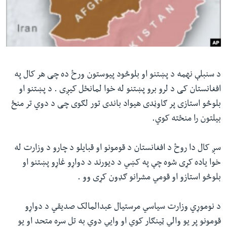
ئ
له مونږ سره په تماس کې پاتې شئ
ټون
ای
ه
ژبې
اړ
د سنبلې نهمه د پښتنو او بلوڅود پیوستون ورځ ده چی هر کال په
ئ
افغانستان کی د لرو برو پښتنو له خوا لمانځل کیږی . د پښتنو او
بلوڅو استازی پر ګاوڼدی هیواد باندی تور لګوی چی د دوي تر منځ
بیلتون را منځته کوي.
سږ کال دا روځ د افغانستان د قومونو او قبایلو د چارو د وزارت له
خوا یاده کړی شوه چې په کښي د دیورند د دواړو غاړو پښتنو او
بلوڅو استازو او قومي مشرانو ګډون کړی وو .
د نوموړي وزارت سیاسي مرستیال عبدالمالک صدیقي د دواړو
قومونو پر یو والي ټینګار کوي او وایي دوي به تل سره متحد او یو