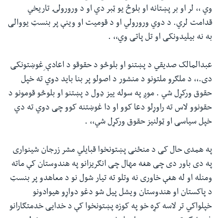
وي ،، لر او بر پښتانه او بلوڅ یو ټبر دي او د ورورولۍ تاریخي
قدامت لري. د دوي ورورولي او د قومیت او وینې پر بنسټ یووالی
به نه بیلیدونکی او تل پاتی وي،، .
عبدالمالک صدیقي د پښتنو او بلوڅو د حقوقو د اعادې ِغوښتونکی
دی.،، د ملګرو ملتونو د منشور د اصولو پر بنا باید دوي ته خپل
حقوق ورکړل شي . موږ په سوله ییز ډول د پښتنو او بلوڅو قومونو د
حقونوو لاس ته راوړلو دعا کوو او دا غوښتنه کوو چی دوي ته دي
خپل سیاسی او ټولنیز حقوق ورکړل شي،، .
په همدی حال کی د منځنی پښتونخوا قبایلي مشر زرجان شینواری
په دی باور دی چی هغه مهال چی انګریزانو په هندوستان کې ماته
ومنله او له هغې خاوری نه وتلو ته تیار شول نو د معاهدو پر بنسټ
د پاکستان او هندوستان ویشل پیل شو دغو دواړو هیوادونو
خپلواکي تر لاسه کړه خو په کوزه پښتونخوا کې د خدایی خدمتګارانو