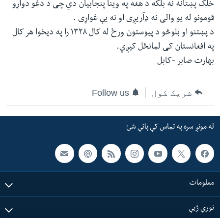
خلک پښتانه نه بلکه د هغه په وینا پنجابیان دي چی د دغو دواړو
قومونو له یو والی نه ډآریږی او نه یې غواړی .
د پښتنو او بلوڅو د پیوستون ورځ له کال ۱۳۲۸ را په دیخوا هر کال
په افغانستان کی لمانځل کیږي.
بهارت صابر -کابل
شریک کول
Follow us
له مونږ سره په تماس کې پاتې شئ
معلومات
نورې ژبې