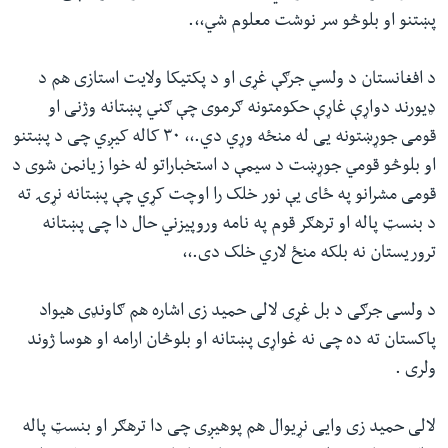
پښتنو او بلوڅو سر نوشت معلوم شي،،.
د افغانستان د ولسي جرګې غړی او د پکتیکا ولایت استازی هم د
ډیورند دواړې غاړې حکومتونه ګرموی چې ګني پښتانه وژنی او
قومی جوړښتونه یی له منځه وړي دي.،، ۳۰ کاله کیږي چی د پښتنو
او بلوڅو قومي جوړښت د سیمې د استخباراتو له خوا زیانمن شوی د
قومی مشرانو په ځای یې نور خلک را اوچت کړي چې پښتانه نړۍ ته
د بنسټ پاله او ترهګر قوم په نامه وروپیزني حال دا چی پښتانه
تروریستان نه بلکه منځ لاري خلک دی.،،
د ولسی جرګی د بل غړی لالی حمید زی اشاره هم ګاونډی هیواد
پاکستان ته ده چی نه غواړی پښتانه او بلوڅان ارامه او هوسا ژوند
ولری .
لالی حمید زی وایی نړیوال هم پوهیږی چی دا ترهګر او بنسټ پاله