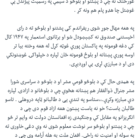
غورځنګ ته چې د پښتنو او بلوڅو د سیمې په رسمیت پيژندل یې
غوښتل چا هډو پام هم ونه کړ .
په هغه مهال جوړ شوی ریفراندم کی پشتنو او بلوڅو ته د رای
اخیستنی صندوق نه کښېښودل شو او برتانوی استعمار په ۱۹۴۷ کال
کې دغه قومونه په پاکستان پوري غوټه کړل له هغه وخته بیا تر
اوسه پوري پښتانه او بلوڅ قومونه ځان لپاره د خپلواکۍ غوښتونکي
دی او د مبارزې لړۍ یې اوږدیږی.
په همدی حال کې د بلوڅو قومي مشر او د بلوڅو د سراسری شورا
مشر جنرال ذوالفقار هم پښتانه هڅوي چې د بلوڅانو د ازادۍ لپاره
دي مبارزه وکړي.،،ستاسو په تندي یی د طالبانو ټاپه دروهلی . تاسو
طالبان یاست؟ خو نه یاست پښتون هغه ازاد قوم دی چی د
انګریزانو په مقابل کې وجنګیدی زه افغانستان دولت ته وایم تر څو
چې د پښتنو او بلوڅو سر نوشت معلوم شوی نه وي دغی خاوری ته
به سوله او امنیت نه راځي. افغان ملت به هله آرامه وی چی د