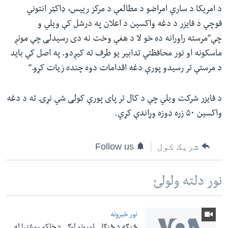
د امریکا د ساري امراضو د مطالعې د مرکز رییس، ډاکټر انتوني
فوچي د فایزر د دغه واکسین د اعلان په درشل کې ویلي و
چې”مرسته راورانه ده خو لا د هغې وخت نه دی رسیدلی چې مونږ
ماسکونه او نور محافظتي تدابیر یو طرف ته کیږدو. په اصل کې باید
د مرستې تر رسیدو پورې دغه اقدامات دوه چنده زیات کړو.“
د فایزر شرکت ویلي چې د کال تر پای پورې کولی شي نړۍ ته د دغه
واکسین ۵۰ زره ډوزه وړاندې کړي.
شریک کول
Follow us
نور دلته ولولئ
نور خبرونه
څنګه د ځنګلي اورونو لوګي د خلکو روغتیا له