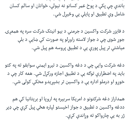
باندې چې پکې د پوخ عمر کسانو نه نیولې، ځوانان او سالم کسان
شامل وي تطبیق او پایلې یې وڅیړل شي.‌
د فایزر شرکت واکسین د جرمني د بیو انیتک شرکت سره په همغږۍ
جوړ شوی چې د جواز لاسته راوړلو په صورت کې ښایي د بلې
میاشتې تر پیل پورې یې د تطبیق پروسه هم پیل شي.
دغه شرکت وایي چې د دغه واکسین د تیرو ایمني سوابقو ته په کتو
باید په اضطراري توګه یې د تطبیق اجازه ورکړل شي. هغه کار چې د
خوړو او درملو اداره یې د واکسین تر بشپړیدو مخکې کولی شي.
همداراز دغه شرکتونو د امریکا سربیره په اروپا او بریتانیا کې هم
ددغه واکسین د تطبیق د جواز اخیستو لپاره هڅې پیل کړي چې ډیر
ژر به یې چارواکو ته وړاندې کړي.