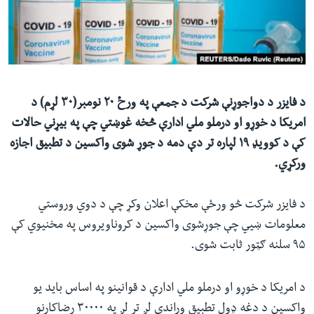
ئ
له مونږ سره په تماس کې پاتې شئ
ټون
ای
ه
ژبې
اړ
د فایزر د دواجوړنې شرکت د جمعې په ورځ ۲۰ نومبر‌(۳۰ لړم) د
ئ
امریکا د خوړو او درملو ملي ادارې څخه غوښتي ‌چې په بیړني حالات
کې د کوویډ ۱۹ لپاره تر دې دمه د جوړ شوی واکسین د تطبیق اجازه
ورکړي.
د فایزر شرکت څو ورځې مخکې اعلان وکړ چې د دوي وروستي
معلومات ښيي چې جوړشوی واکسین د کروناویروس په مخنیوي‌ کې
۹۵ سلنه ګټور ثابت شوی.
د امریکا د خوړو او درملو ملي ادارې د قوانینو په اساس باید یو
واکسین د دغه ډول تطبیق وړاندې لږ تر لږ په ۳۰۰۰۰ رضاکارنو