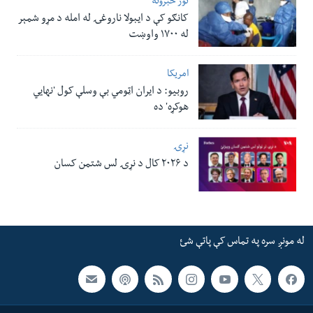
نور خبرونه
کانګو کې د ایبولا ناروغۍ له امله د مړو شمېر
له ۱۷۰۰ واوښت
امریکا
روبیو: د ایران اټومي بې وسلې کول 'نهايي
هوکړه' ده
نړۍ
د ۲۰۲۶ کال د نړۍ لس شتمن کسان
له مونږ سره په تماس کې پاتې شئ