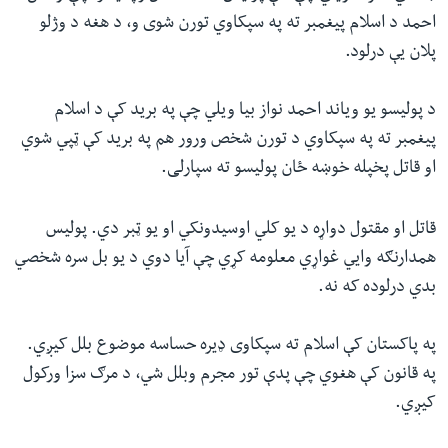
احمد د اسلام پیغمبر ته په سپکاوي تورن شوی و، د هغه د وژلو
پلان یې درلود.
د پولیسو یو ویاند احمد نواز بیا ویلي چې په برید کې د اسلام
پیغمبر ته په سپکاوي د تورن شخص ورور هم په برید کې ټپي شوي
او قاتل پخپله خوښه ځان پولیسو ته سپارلی.
قاتل او مقتول دواړه د یو کلي اوسیدونکي او یو ټبر دي. پولیس
همدارنګه وایي غواړي معلومه کړي چې آیا دوي د یو بل سره شخصي
بدي درلوده که نه.
په پاکستان کې اسلام ته سپکاوی ډیره حساسه موضوع بلل کیږي.
په قانون کې هغوي چې پدې تور مجرم وبلل شي، د مرګ سزا ورکول
کیږي.