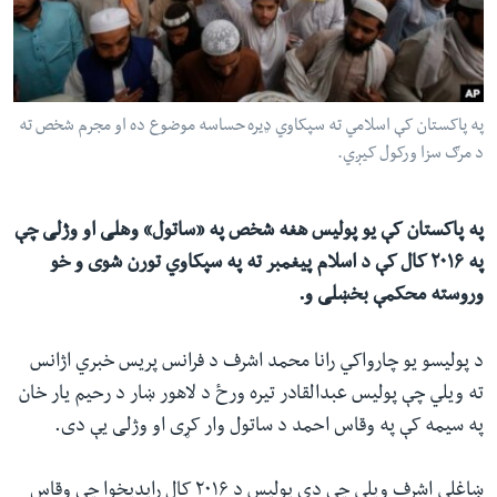
ئ
له مونږ سره په تماس کې پاتې شئ
ټون
ای
ه
په پاکستان کې اسلامي ته سپکاوي ډیره حساسه موضوع ده او مجرم شخص ته
ژبې
اړ
د مرګ سزا ورکول کیږي.
ئ
په پاکستان کې یو پولیس هغه شخص په «ساتول» وهلی او وژلی چې
په ۲۰۱۶ کال کې د اسلام پیغمبر ته په سپکاوي تورن شوی و خو
وروسته محکمې بخښلی و.
د پولیسو یو چارواکي رانا محمد اشرف د فرانس پریس خبري اژانس
ته ویلي چې پولیس عبدالقادر تیره ورځ د لاهور ښار د رحیم یار خان
په سیمه کې په وقاس احمد د ساتول وار کړی او وژلی یې دی.
ښاغلي اشرف ویلي چې دې پولیس د ۲۰۱۶ کال راپدیخوا چې وقاس