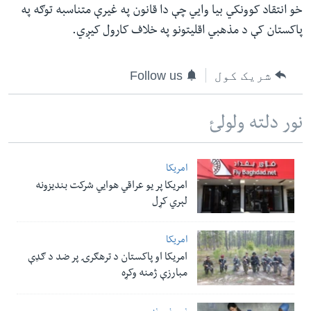
خو انتقاد کوونکي بیا وایي چې دا قانون په غیرې متناسبه توګه په
پاکستان کې د مذهبي اقلیتونو په خلاف کارول کیږي.
شریک کول
Follow us
نور دلته ولولئ
امریکا
امریکا پر یو عراقي هوایي شرکت بندیزونه
لېري کړل
امریکا
امریکا او پاکستان د ترهګرۍ پر ضد د ګډې
مبارزې ژمنه وکړه