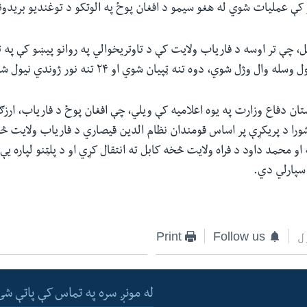
کې عملیات شوي له هغو سیمو د افغان پوځ په الوتکو د توغندیو بریدو
 چې تر اوسه د فاریاب ولایت کې د تاوتریخوالي په روانو پیښو کې په 
ل وژل شوي، دوه تنه ټپیان شوي او ۲۴ تنه نور ژوندي نیول شوي دي.
تان دفاع وزارت په یوه اعلامیه کې ویلي، چې افغان پوځ د فاریاب، ارزګان
شورا د پریکړې پر اساس قومندان نظام الدین قیصاري د فاریاب ولایت څخ
و محمد داود د فراه ولایت څخه کابل ته انتقال کړي او د پلټنو لپاره یې
سپارلي دي.
ل
Follow us
Print
له مونږ سره په تماس کې پاتې شئ