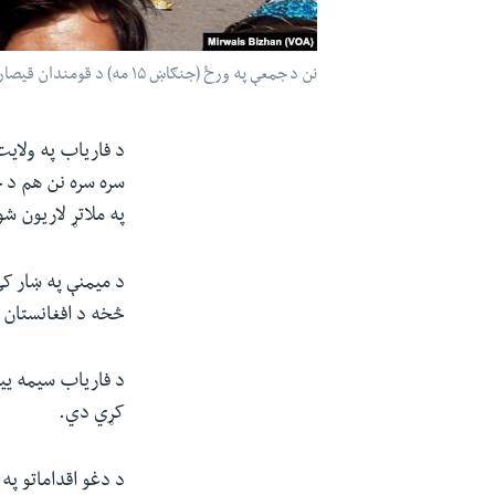
نن د جمعې په ورځ (جنګاښ ۱۵ مه) د قومندان قیصاري پلویانو بیا په فاریاب کې لاریون پیل کړی دی.
د فاریاب په ولای
په ملاتړ لاریون ش
د میمنې په ښار کې
څخه د افغانستان 
د فاریاب سیمه ییز
کړي دي.
د دغو اقداماتو په 