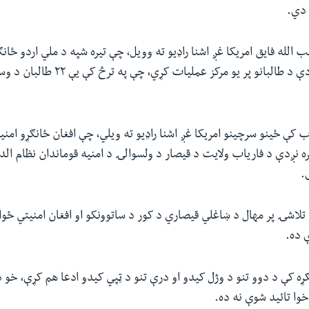
دي.
 الله فایق امریکا غږ اشنا راډیو ته وویل، چې تیره شپه د ملي اردو ځانګ
میمنې ښار سره نږدې د طالبانو پر یو مرکز ع
ب کې ځینو سرچینو امریکا غږ اشنا راډیو ته ویلي، چې افغان ځانګړو امنیت
 نږدې د فاریاب ولایت د قیصار د ولسوالۍ د امنیه قوماندان نظام الد
.
تلاشۍ پر مهال د ښاغلي قیصاري د کور د ساتوونکو او افغان امنیتي ځواک
 ده.
ه کې د دوو تنو د وژل کیدو او درې تنو د ټپي کیدو ادعا هم کړې، خو دا
خوا تائید شوې نه ده.