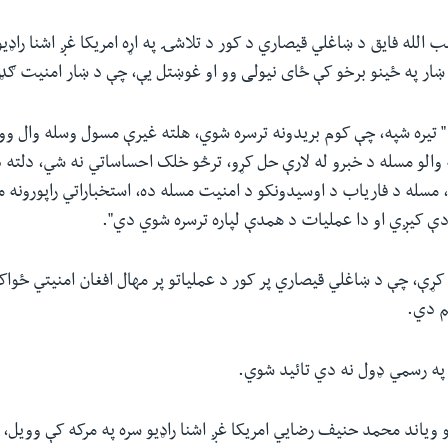
ب الله فایق د ښاغلي قیصاري د کور د تلاشۍ په اړه امریکا غږ اشنا راډی
 ښار په ځینو برخو کې ځای نیولی وو او غوښتل یې، چې د ښار امنیت ګډ
 تیره شپه، چې کوم بریدونه ترسره شوي، هلته غیرې مسول وسله وال وو
والو مسله د خبرو له لارې حل کړو، ترڅو خلک احساساتي نه شي، دلته 
مسله د فاریاب د اوسیدونکو د امنیت مسله ده، استخباراتي راپورونه 
ږدې کیږي او دا عملیات د همدې لپاره ترسره شوي دي".
کړې، چې د ښاغلي قیصاري پر کور د عملیاتو پر مهال افغان امنیتي ځواک
م دي.
 په رسمي ډول نه دي تائید شوي.
 ویاند محمد حنیف رضايي امریکا غږ اشنا راډیو سره په مرکه کې وویل، 