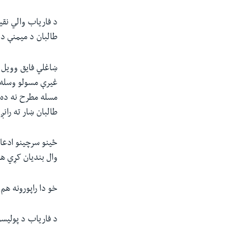
د فاریاب والي نقی
طالبان د میمنې د
ښاغلي فایق وویل "
غیرې مسولو وسله 
مسله مطرح نه ده، 
طالبان ښار ته ران
ځینو سرچینو ادعا 
وال بندیان کړي ه
خو دا راپورونه هم
د فاریاب د پولیسو