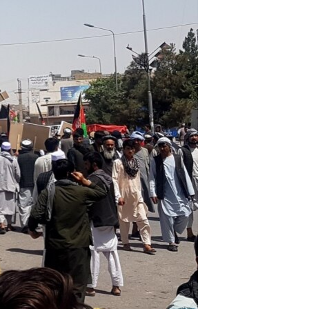
ئ
ټون
ای
ه
اړ
ئ