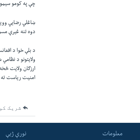
چې په کومو سیمو 
ښاغلي رضایي وویل،
دوه تنه غیرې مسول وسله وا
د بلې خوا د افغانس
ولایتونو د نظامي 
ارزګان ولایت څخه ا
امنیت ریاست ته 
شریک کو
معلومات
نورې ژبې