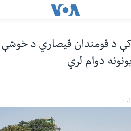
کې د قومندان قیصاري د خوشې 
یونونه دوام لري
ل