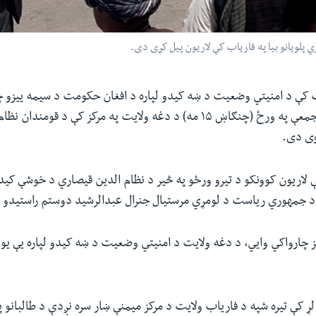
ت کې د امنیتي وضعیت د ښه کیدو لپاره د افغان حکومت د سیمه ییزو چ
سره سره نن هم د جمعې په ورځ (چنګاښ ۱۵ مه) د دغه ولایت په مرکز کې د قو
وی دی.
 لاریون کوونکو د تیرو ورځو په څیر د نظام الدین قیصاري د خوشې کیدو
د جمهوري ریاست د لومړي مرستیال جنرال عبدالرشید دوستم راستیدو 
 چارواکي وايي، د دغه ولایت د امنیتي وضعیت د ښه کیدو لپاره یې یو 
لړ کې تیره شپه د فاریاب ولایت د مرکز میمنې ښار سره نږدې د طالبانو پ