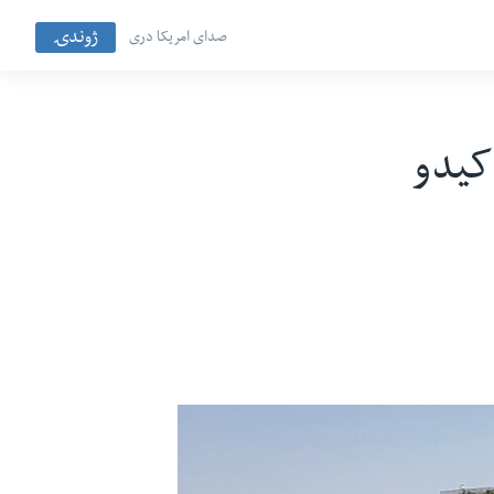
ژوندۍ
صدای امریکا دری
کیدو