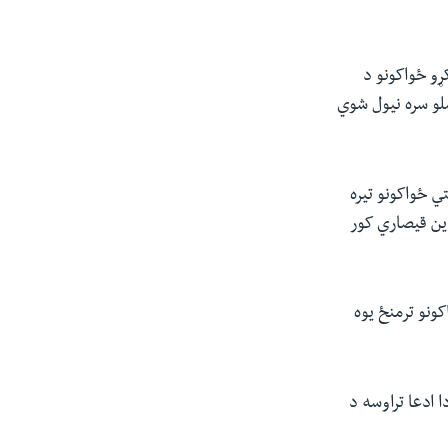
ړو ځواکونو د
ملیات کړي، چې په ترڅ کې یې ۲۲ طالبان د وسلو سره نیول شوي
ي ځواکونو تیره
ین قیصاري کور
ونو ترمنځ یوه
 ادعا تراوسه د