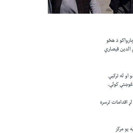
ارواکو د هڅو
مندان نظام الدین قیصاري
 او له ترکیې
غوښتې کولې.
لړ اقدامات ترسره
ه یو مرکز