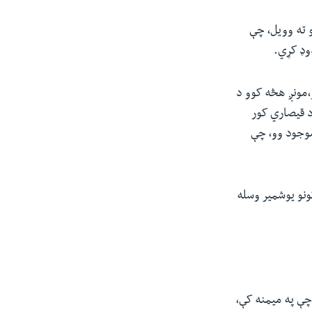
و ته وویل، چې
وډ کړي.
،مونږ هڅه کوو د
د قیصاري کور
موجود وو، چې
ونو یوشمیر وسله
چې په میمنه کې،