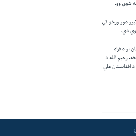
نه شوي وو.
تیرو دوو ورځو کې
 او د فراه
ه، رحیم الله د
 د افغانستان ملي