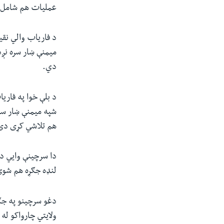
عملیات هم شامل 
د فاریاب والي نقیب
دي.
د بلې خوا په فاریا
شپه میمنې ښار سره
هم تلاشي کړی دی
دا سرچینې وايي د 
لنډه جګړه هم شوې
دغو سرچینو په جګړ
ولایتي چارواکو له 