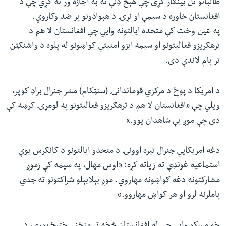
طالبانو تل ټینګار کړی چې هېڅ ډلې ته به اجازه ور نه کړي چې د
افغانستان خاوره د سیمې او نړۍ د هېوادونو پر ضد وکاروي.
په عین وخت کې متحده ایالتونه وايي چې افغانستان لا هم د
ترهګریزو فعالیتونو او سیمه‌ ایزو امنیتي ګواښونو له پلوه د واشنګټن
تر پام لاندې دی.
د امریکا د پوځ د مرکزي قوماندانۍ (سنټکام) مشر جنرال براډ کوپر،
ویلي چې «افغانستان لا هم د ترهګریزو فعالیتونو په لومړۍ کرښه کې
دی چې موږ یې شاهدان یوو.»
دغه امریکايي جنرال تېره اوونۍ د متحدو ایالتونو د کانګرس یوې
استماعیه غونډې ته زیاته کړه: «اوس مهال، په سیمه کې زموږ
مشارکتونه دغه ګواښونه مهاروي. موږ بېلابېلو شراکتونو ته جدي
پاملرنه لرو او هر ګواښ مهاروو.»