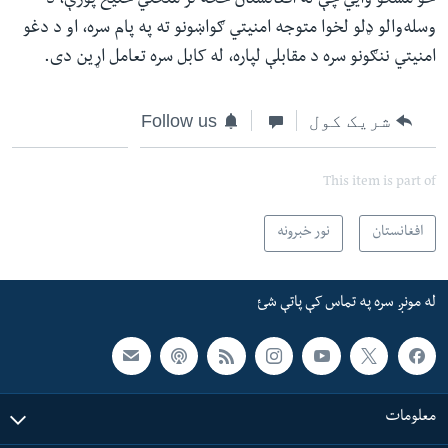
خو مسکو وایي چې له افغانستان څخه تر منځني ختیځ پورې، د
وسله‌والو ډلو لخوا متوجه امنیتي ګواښونو ته په پام سره، او د دغو
امنیتي ننګونو سره د مقابلې لپاره، له کابل سره تعامل اړین دی.
شریک کول
Follow us
This item is part of
افغانستان
نور خبرونه
له مونږ سره په تماس کې پاتې شئ
معلومات