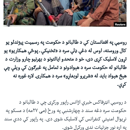
ئ
له مونږ سره په تماس کې پاتې شئ
ټون
ای
ه
ژبې
اړ
روسیې په افغانستان کې د طالبانو د حکومت په رسمیت پيژندلو یو
ئ
کال وروسته، اوس له دغې ډلې سره د «تخنیکي ـ پوځي همکاریو» یو
تړون لاسلیک کړی دی، خو د متحدو ایالتونو د بهرنیو چارو وزارت د
طالبانو له حکومت سره د هېوادونو د تعامل په غبرګون کې ویلي چې
هېڅ هېواد باید له «شریرو لوبغاړو» سره د همکارۍ لاره غوره نه
کړي.
د روسیې انټرفاکس خبري اژانس راپور ورکړی چې د طالبانو د
حکومت سره دغه سند د چهارشنبې په ورځ (می ۲۷مه) د مسکو په
نړیوال امنیتي کنفرانس کې لاسلیک شوی دی. په راپور کې ددې سند
په اړه نور جزئیات ندي ورکړل شوي.