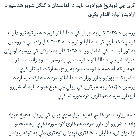
کړی چې لویدیځ هېوادونه باید د افغانستان د کنګل شویو شتمنیو د
ازادېدو لپاره اقدام وکړي.
روسیې د ۲۰۲۵ کال په اپرېل کې د طالبانو نوم د هغو ترهګرو ډلو له
نوملړ څخه لرې کړ. د طالبانو نوم د له ۲۰۰۳ کال راهیسې د روسیې
په تور لیست کې شامل وو. د ۲۰۲۵ کال په جولای کې روسیه لومړنی
هېواد شو چې د طالبانو حکومت یې په رسمیت وپېژاند. مسکو
همدارنګه له دغه حکومت سره په پراخ مشارکت ټینګار کوي.
د امریکا د بهرنیو چارو وزارت د طالبانو سره د مشارکت په اړه د
روسیې د ټینګار په غبرګون کې ویلي چې هېڅ هېواد باید له شریرو
لوبغاړو سره د همکارۍ لاره غوره نه کړي.
دغه وزارت امریکا غږ ته په لیږل شوي بیان کې وویل: «هیڅ هیواد
باید د شریرو لوبغاړو سره د همکارئ لاره غوره نکړي. په متحدو
ایالتونو کې، طالبان د ځانګړې نړیوالې ترهګرې ډلې په توګه پیژندل