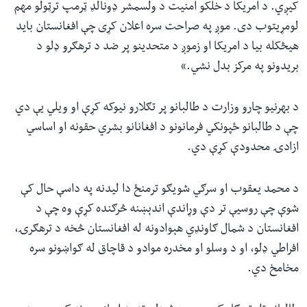
کیږي. د امریکا د خلکو امنیت د ولسمشر ډونالډ ټرمپ ترټولو مهم
لومړیتوب دی. موږ په صراحت سره اعلان کړی چې افغانستان باید
هیڅکله بیا د امریکا او زموږ د متحدینو پر ضد د ترهګرو ډلو د
بریدونو په مرکز بدل نشي.»
د بهرنیو چارو وزارت د طالبانو پر تګلارو نیوکه کړې او ویلي یې دي
چې د طالبانو ځپونکي فرمانونو د افغانانو بشري حقونه او اساسي
ازادۍ محدودې کړې دي.
د محمد یعقوب او سرګي شویګو ترمنځ دا لیدنه په داسې حال کې
شوې چې روسیې تر دې وړاندې اندېښنه څرګنده کړې وه چې د
افغانستان د شمال ګاونډي هېوادونه له افغانستان څخه د ترهګرۍ،
افراطي ډلو، او د وسلو او مخدره موادو د قاچاق له ګواښونو سره
مخامخ دي.