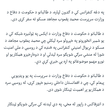
په دغه کنفرانس کې د ګډون لپاره، د طالبانو د حکومت د دفاع د
وزارت سرپرست محمد یقعوب مجاهد مسکو ته سفر کړی دی.
د طالبانو د حکومت د دفاع وزارت د ایکس په ټولنیزه شبکه کې د
یو شمېر انځورونو په خپرولو سره لیکلي چې محمد یعقوب مجاهد د
مسکو د نړیوال امنیتي کنفرانس په څنډه کې د روسیې د ملي امنیت
شورا له منشي سرګې شویګو سره لیدلي او د دوه‌اړخیزو همکاریو او
نورو مهمو موضوعاتو په اړه یې خبرې کړې دي.
د طالبانو د حکومت د دفاع وزارت د سرپرست په یو ویډیويي
پیغام کې، چې د افغانستان داخلي رسنیو خپور کړی، له روسیې سره
د همکاریو پر اهمیت ټینګار شوی دی.
د انټرفاکس د راپور له مخې، په دې لیدنه کې سرګي شویګو ټینګار