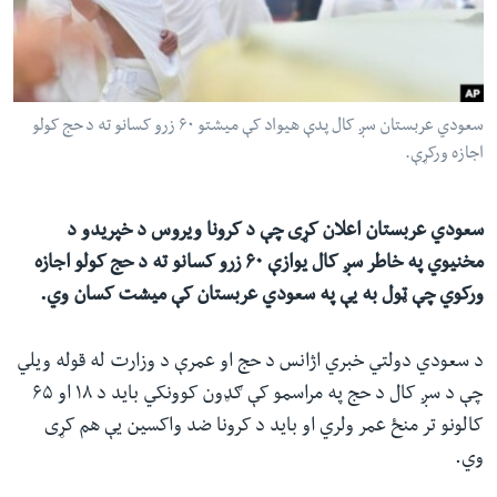
ئ
له مونږ سره په تماس کې پاتې شئ
ټون
ای
ه
سعودي عربستان سږ کال پدې هیواد کې میشتو ۶۰ زرو کسانو ته د حج کولو
ژبې
اړ
اجازه ورکړې.
ئ
سعودي عربستان اعلان کړی چې د کرونا ویروس د خپریدو د
مخنیوي په خاطر سږ کال یوازې ۶۰ زرو کسانو ته د حج کولو اجازه
ورکوي چې ټول به یې په سعودي عربستان کې میشت کسان وي.
د سعودي دولتي خبري اژانس د حج او عمرې د وزارت له قوله ویلي
چې د سږ کال د حج په مراسمو کې ګډون کوونکي باید د ۱۸ او ۶۵
کالونو تر منځ عمر ولري او باید د کرونا ضد واکسین یې هم کړی
وي.