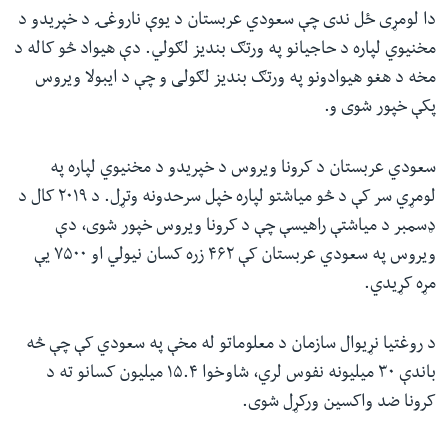
دا لومړی ځل ندی چې سعودي عربستان د یوې ناروغۍ د خپریدو د
مخنیوي لپاره د حاجیانو په ورتګ بندیز لګولي. دې هیواد څو کاله د
مخه د هغو هیوادونو په ورتګ بندیز لګولی و چې د ایبولا ویروس
پکې خپور شوی و.
سعودي عربستان د کرونا ویروس د خپریدو د مخنیوي لپاره په
لومړي سر کې د څو میاشتو لپاره خپل سرحدونه وتړل. د ۲۰۱۹ کال د
ډسمبر د میاشتې راهیسې چې د کرونا ویروس خپور شوی، دې
ویروس په سعودي عربستان کې ۴۶۲ زره کسان نیولي او ۷۵۰۰ یې
مړه کړیدي.
د روغتیا نړیوال سازمان د معلوماتو له مخې په سعودي کې چې څه
باندې ۳۰ میلیونه نفوس لري، شاوخوا ۱۵.۴ میلیون کسانو ته د
کرونا ضد واکسین ورکړل شوی.