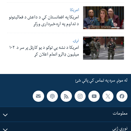
امریکا
امریکا په افغانستان کې د داعش د فعالیتونو
د تداوم په اړه خبرداری ورکړ
نړۍ
امریکا د نشه یي توکو د یو کارټل پر سر د ۱۰۲
میلیون ډالرو انعام اعلان کړ
له مونږ سره په تماس کې پاتې شئ
معلومات
نورې ژبې