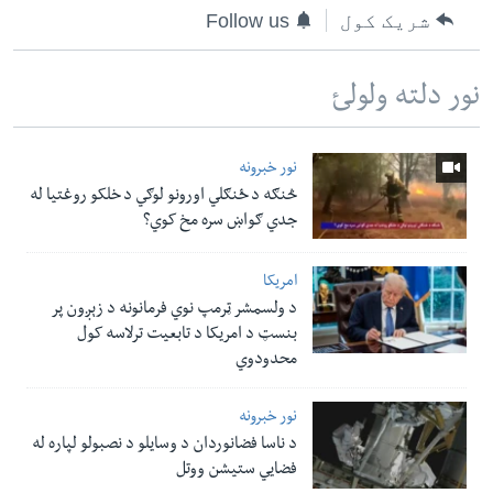
شریک کول
Follow us
نور دلته ولولئ
نور خبرونه
څنګه د ځنګلي اورونو لوګي د خلکو روغتیا له
جدي ګواښ سره مخ کوي؟
امریکا
د ولسمشر ټرمپ نوي فرمانونه د زېږون پر
بنسټ د امریکا د تابعیت ترلاسه کول
محدودوي
نور خبرونه
د ناسا فضانوردان د وسایلو د نصبولو لپاره له
فضایي ستیشن ووتل