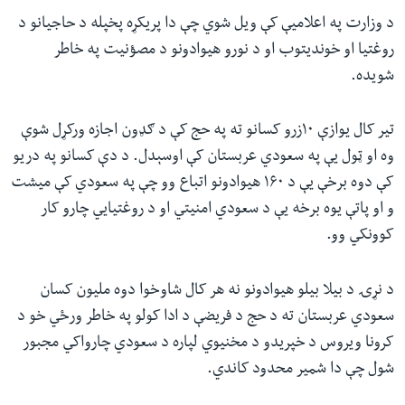
د وزارت په اعلامیې کې ویل شوي چې دا پریکړه پخپله د حاجیانو د
روغتیا او خوندیتوب او د نورو هیوادونو د مصؤنیت په خاطر
شویده.
تیر کال یوازې ۱۰زرو کسانو ته په حج کې د ګډون اجازه ورکړل شوې
وه او ټول یې په سعودي عربستان کې اوسېدل. د دې کسانو په دریو
کې دوه برخې یې د ۱۶۰ هیوادونو اتباع وو چې په سعودي کې میشت
و او پاتې یوه برخه یې د سعودي امنیتي او د روغتیایي چارو کار
کوونکي وو.
د نړۍ د بیلا بیلو هیوادونو نه هر کال شاوخوا دوه ملیون کسان
سعودي عربستان ته د حج د فریضې د ادا کولو په خاطر ورځي خو د
کرونا ویروس د خپریدو د مخنیوي لپاره د سعودي چارواکي مجبور
شول چې دا شمیر محدود کاندي.