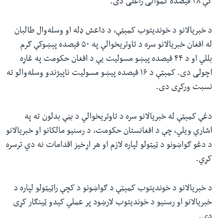
کې ۲۸ فیصده کموالی راغلی دی.
د خبریالانو د خوندیتوب کمېټې، د داعش ډله او وسله‌وال طالبان
له افغان خبریالانو سره د تاوتریخوالي په ۵۰ فیصده پېښوکې ګرم
بللي او د ۴۴ فیصده پيښو مسولیت یې د افغان حکومت په غاړه
اچولی دی. کمېټې د ۱۶ فیصده پيښو مسولیت ناپیژندو وسله‌والو ته
نسبت ورکړی دی.
دغې کمېټې له خبریالانو سره د تاوتریخوالي د بڼې بدلون ته په
اشارې ویلي، چې د افغانستان حکومت، د رسنیو مالکانو او خبریالانو
د دغو ګواښونو د ټيټولو لپاره لازم او هر اړخیز اقدامات نه دي ترسره
کړي.
د خبریالانو د خوندیتوب کمېټې د ګواښونو د کچې راټيټولو لپاره د
خبریالانو او رسنیو د خوندیتوب لارښود پر عملي کیدو ټینګار کړی
دی.