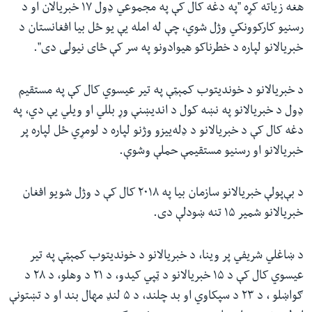
هغه زیاته کړه "په دغه کال کې په مجموعي ډول ۱۷ خبریالان او د
رسنیو کارکوونکي وژل شوي، چې له امله یې یو ځل بیا افغانستان د
خبریالانو لپاره د خطرناکو هیوادونو په سر کې ځای نیولی دی".
د خبریالانو د خوندیتوب کمېټې په تیر عیسوي کال کې په مستقیم
ډول د خبریالانو په نښه کول د اندیښنې وړ بللي او ویلي یې دي، په
دغه کال کې د خبریالانو د ډله‌ييزو وژنو لپاره د لومړي ځل لپاره پر
خبریالانو او رسنیو مستقیمې حملې وشوې.
د بې‌پولې خبریالانو سازمان بیا په ۲۰۱۸ کال کې د وژل شویو افغان
خبریالانو شمیر ۱۵ تنه ښودلې دی.
د ښاغلي شریفي پر وینا، د خبریالانو د خوندیتوب کمېټې په تیر
عیسوي کال کې د ۱۵ خبریالانو د ټپي کیدو، د ۲۱ د وهلو، د ۲۸ د
ګواښلو ، د ۲۳ د سپکاوي او بد چلند، د ۵ لنډ مهال بند او د تښتونې