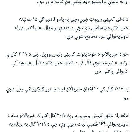
او له دندې د ایستلو دوه پيښې هم ثبت کړي دي.
د دغې کمیټې ریپوټ ښیي، چې په یادو قضیو کې ۱۵ ښځینه
خبریالانې هم شاملې دي، چې د دندې پر مهال له بیلابیل ډوله
تاوتریخوالي سره مخامخ شوي دي.
خو د خبریالانو د خوندیتوت کمیټې رئیس وویل، چې د ۲۰۱۷ کال په
پرتله په تیر عیسوي کال کې د افغان خبریالانو د قتل په پیښو کې
کموالی راغلی دی.
په ۲۰۱۷ کال کې ۲۰ افغان خبریالان او د رسنیو کارکوونکي وژل شوي
وو.
دغه راز یادې کمیټې ویلي، چې په ۲۰۱۷ کال کې له خبریالانو سره د
تاوتریخوالي ۱۶۹ قضیې ثبت شوې وې، چې د ۲۰۱۸ کال په پرتله په