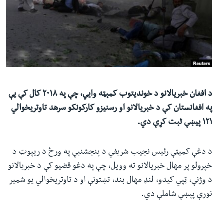
ئ
له مونږ سره په تماس کې پاتې شئ
ټون
ای
ه
ژبې
اړ
ئ
د افغان خبریالانو د خوندیتوب کمېټه وايي، چې په ۲۰۱۸ کال کې یې
په افغانستان کې د خبریالانو او رسنیزو کارکونکو سرهد تاوتریخوالي
۱۲۱ پیښې ثبت کړې دي.
د دغې کمیټې رئیس نجیب شریفي د پنجشنبې په ورځ د ریپوټ د
خپرولو پر مهال خبریالانو ته وویل، چې په دغو قضیو کې د خبریالانو
د وژنې، ټپي کیدو، لنډ مهال بند، تښتونې او د تاوتریخوالي یو شمیر
نورې پېښې شاملې دي.