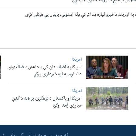
حماس تر منځ د اوربند خبرې بیا پلیږي
په اوربند د خبرو لپاره مذاکراتي ډله استولې، بایډن یې هرکلی کړی
امریکا
امریکا په افغانستان کې د داعش د فعالیتونو
د تداوم په اړه خبرداری ورکړ
امریکا
امریکا او پاکستان د ترهګرۍ پر ضد د ګډې
مبارزې ژمنه وکړه