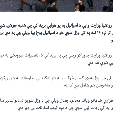
یو ښوونځي وشو لږ تر لږه ۱۶ تنه په کې وژل شوي خو د اسرائیل پوځ بیا ویلي چې په 
.
ټپي شوي هم دي.
یلي چې وژل شوي کسان څوک او په دې هکله یې معلومات نه دي ورکړي
و ماشومان هم شامل دي که نه.
راري خدماتو ویاند محمود بصال ویلي چې د وژل شویو کسانو شمیر ښا
ری په کې زیات ټپي شوي چې د مړه کېدو امکانات یې ډیر دي.