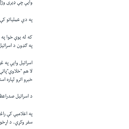
وایي چې ډیری وژل
په دې عملیاتو کې د اسرائیل ۳۲۳ سر
که له یوې خوا په 
په ګډون د اسرائیل
اسرائیل وایي په غ
لا هم "خلاوې"پاتې
خبرو اترو لپاره اس
د اسرائیل صدراعظم 
په اعلامیې کې راغ
سفر وکړي. د اړخون