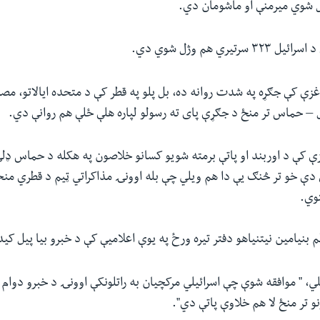
 شوي میرمنې او ماشومان دي.
تیري هم وژل شوي دي.
غزې کې جګړه په شدت روانه ده، بل پلو په قطر کې د متحده ایالاتو، مصر
 – حماس تر منځ د جګړې پای ته رسولو لپاره هلې ځلې هم روانې دي.
زې کې د اوربند او پاتې برمته شویو کسانو خلاصون په هکله د حماس ډلې
 دې خو تر څنګ یې دا هم ویلي چې بله اوونۍ مذاکراتي ټیم د قطري منځګ
توي.
بنیامین نیتنیاهو دفتر تیره ورځ په یوې اعلامیې کې د خبرو بیا پيل کید
لي، " موافقه شوې چې اسرائیلي مرکچیان به راتلونکې اوونۍ د خبرو دوام 
و تر منځ لا هم خلاوې پاتې دي".