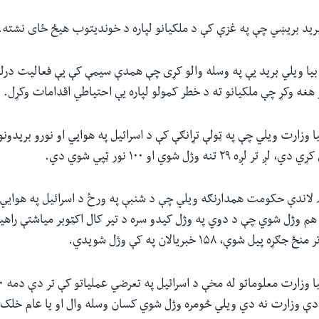
رید بریښي چې په غزې کې د ملکیانو لپاره د خوندیتوب هیڅ ځای نشته.
بیا ویلي برید یې په وسله والو کړی چې همدې سیمې کې یې فعالیت درلو
 هغه وکړ چې ملکیانو ته د خطر کمولو لپاره یې احتیاطي اقدامات وکړل.
 وزارت ویلي چې په ټولې تړانګې کې د اسرائیل په هوایي او نورو بریدونو
اندې حکومت همدارنګه ویلي چې د شنبې په ورځ د اسرائیل په هوایي 
 هم وژل شوي چې د دوي په وژل کیدو سره د تیر کال اکټوبر میاشتې راه
ل شوې، ۱۵۸ خبریالان په کې وژل شویدي.
دې وزارت نه دي ویلي څومره وژل شوي کسان وسله وال او یا عام خلک 