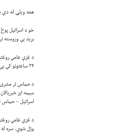
هغه ویلی له دې ب
خو د اسرائیل پوځ 
برید یې وروسته تر
د غزې عامې روغتیا
۲۴ ساعتونو کې یې کړي دي، لږ تر لږه ۲۹ تنه وژل شوي او ۱۰۰ نور ټپي شوي دي.
د حماس تر مشرۍ ل
سیمه ایز خبریالان
اسرائیل – حماس تر منځ جګړه پی
وژل شوي. سره له 