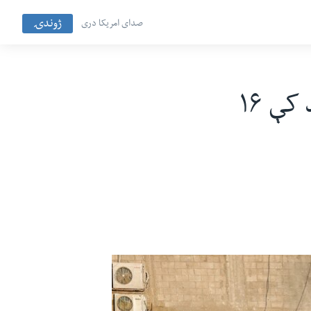
ژوندۍ
صدای امریکا دری
غزې کې په یو ښوونځي د اسرائیل په برید کې ۱۶