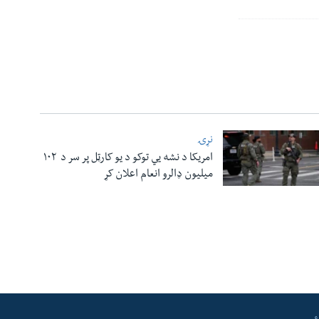
نړۍ
امریکا د نشه یي توکو د یو کارټل پر سر د ۱۰۲
میلیون ډالرو انعام اعلان کړ