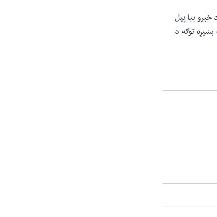
خبرو بیا پیل
بشپړه توګه د