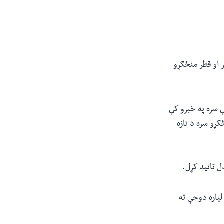
 او قطر منځګړو
 سره په خبرو کې
ړو سره د تازه
ل تائید کړل.
لپاره دوحې ته