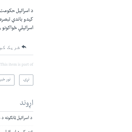
د اسرائیل حکومت 
کیدو باندې تبصره 
اسرائیلي ځواکونو و
شریک کو
This item is part of
نړۍ
نور خبر
اړوند
د اسرائیل ټانګونه د