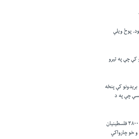
د. پوځ ویلي
 کې چې په تیرو
بریدونو کې پنځه
یسې چې په د
د غزې عامې روغتیا وزارت معلوماتو له مخې د اسرائیل په تعرضي عملیاتو کې تر دې دمه ۳۸۰۰۰ فلسطینیان
و خو چارواکي