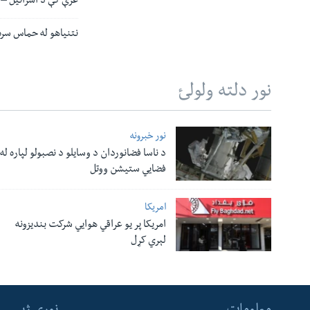
غزې کې د اسرائیل – 
نتنیاهو له حماس سره 
نور دلته ولولئ
نور خبرونه
د ناسا فضانوردان د وسایلو د نصبولو لپاره له
فضایي ستیشن ووتل
امریکا
امریکا پر یو عراقي هوایي شرکت بندیزونه
لېري کړل