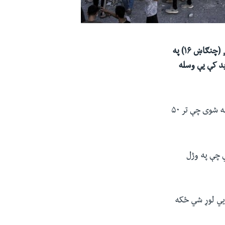
د فلسطین د عامې روغتیا وزارت وایي د اسرائیل په یو هوایي برید کې چې شنبه جولاۍ شپږ (چنګاښ ۱۶) په
دې برید کې یې وسله
د فلسطین د عامې روغتیا وزارت چاوراکو ویلي چې په برید کې د النصیرات ښوونځی په نښه شوی چې تر ۵۰
 چې په وژل
یي لوړ شي ځکه