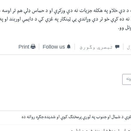
د دې خلاو په هکله جزیات نه دي ورکړي او د حماس ډلې هم تر اوسه د 
نه ده کړې خو تر دې وړاندې یې ټینګار په غزې کې د دایمي اوربند او په 
تل وو.
ل
تبصرې وگورئ
Follow us
Print
ونه
 غزې د شمال او جنوب په لوري پرمختګ کوي او شدیده جګړه روانه ده