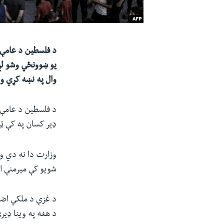
وال په نښه کړي وو
ډیر کسان په کې 
وزارت دا نه دي و
شویو کې میرمنې ا
د غزې د ملکي اضط
د هغه په وینا ډی