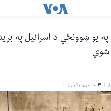
 شوي
ل
تبصرې وگورئ