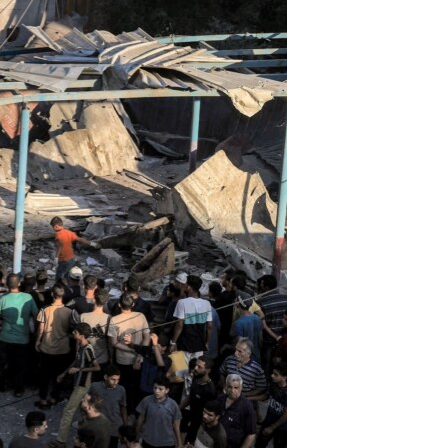
ئ
ټون
ای
ه
اړ
ئ