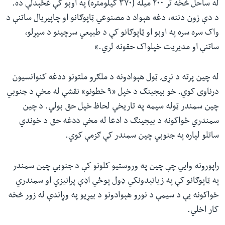
له ساحل څخه تر ۲۰۰ میله (۳۷۰ کیلومتره) په اوبو کې غځېدلې ده.
د دې زون دننه، دغه هېواد د مصنوعي ټاپوګانو او چاپیریال ساتنې د
واک سره سره په اوبو او ټاپوګانو کې د طبیعي سرچینو د سپړلو،
ساتنې او مدیریت خپلواک حقونه لري.»
له چین پرته د نړۍ ټول هېوادونه د ملګرو ملتونو ددغه کنوانسیون
درناوی کوي. خو بیجینګ د خپل «۹ خطونو» نقشې له مخې د جنوبي
چین سمندر ټوله سیمه په تاریخي لحاظ خپل حق بولي. د چین
سمندري ځواکونه د بیجینګ د ادعا له مخې ددغه حق د خوندي
ساتلو لپاره په جنوبي چین سمندر کې ګزمې کوي.
راپورونه وايي چې چین په وروستیو کلونو کې د جنوبي چین سمندر
په ټاپوګانو کې په زیاتېدونکي ډول پوځي اډې پرانیزي او سمندري
ځواکونه یې د سیمې د نورو هېوادونو د بیړیو په وړاندې له زور څخه
کار اخلي.