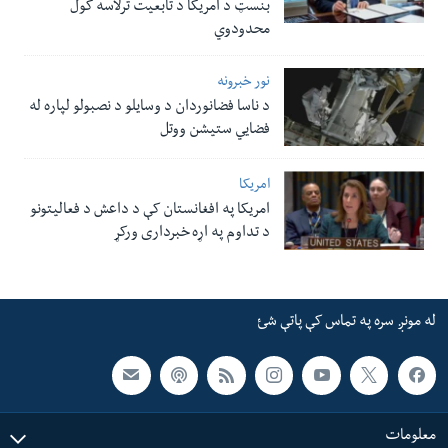
بنسټ د امریکا د تابعیت ترلاسه کول
محدودوي
نور خبرونه
د ناسا فضانوردان د وسایلو د نصبولو لپاره له
فضایي ستیشن ووتل
امریکا
امریکا په افغانستان کې د داعش د فعالیتونو
د تداوم په اړه خبرداری ورکړ
له مونږ سره په تماس کې پاتې شئ
معلومات