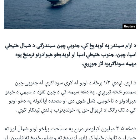
ئ
له مونږ سره په تماس کې پاتې شئ
ټون
ای
ه
ژبې
اړ
د ارام سمندر په لویدیځ کې، جنوبي چین سمندرګی د شمال ختیځې
ئ
اسیا، چین، جنوب ختیځې اسیا او لویدیځو هېوادونو ترمنځ یوه
مهمه سوداګریزه لار جوړوي.
د نړۍ نږدې ۱/۳ برخه د اوبو له لارې سوداګري له جنوبی چین
سمندر څخه تیریږي. په دغه سیمه کې د چین نفوذ د سیمې د ځینو
هېوادونو د ناخوښۍ لامل شوی دی او متحده ایالتونه په دغو اوبو
کې د تګ راتګ د نړیوال حق په خوندیتوب باندې ټینګار کوي.
ددغه ۳.۵ میلیون کیلومتر مربع په مساحت پراخو اوبو شمال لور ته
چین او د تایوان خپلواک ټاپو، لویدیځ ته ویتنام، ختیځ ته فلیپین، او