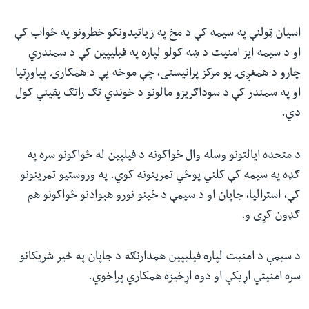
اسیان ټولنې په سیمه کې د مخ په زیاتیدونکو خطرونو په ځواب کې
او د سیمه ایز امنیت د ښه کولو لپاره په فیلیپین کې د سمندري
چارو د همغږۍ یو مرکز پرانیستی، چې موخه یې د همکارۍ پیاوړتیا
او په سمندر کې د سوداګریزو مالونو د خوندي تګ راتګ یقیني کول
دي.
د متحده ایالتونو وسله وال ځواکونه د فیلپین له ځواکونو سره په
ګډه په سیمه کې کلني پوځي تمرینونه کوي. په وروستیو تمرینونو
کې، استرالیا، جاپان او د سیمې د ځینو نورو هېوادنو ځواکونو هم
ګډون کړی و.
د سیمې د امنیت لپاره فیلیپین همدارنګه د جاپان په څیر شریکانو
سره امنیتي اړیکې او دوه اړخیزه همکاري پراخوي.