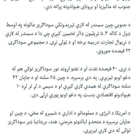
جنوب ته مالیزیا او برونای هېوادونه پراته دي.
د جنوبي چین سمندر له لارې تیرېدونکي سوداګریز مالونه په اوسط
ډول د کاله ۵.۳ ټریلیون ډالر تخمین کیږي چې دا د سمندر له لارې
د نړیوال تجارت دریمه برخه او د ټولې نړۍ د مجموعي سوداګرۍ
۲۲ فیصده جوړوي.
د نړۍ ۴۰ فیصده نفت او د نفتو اړوند نور سوداګریز توکي هم له
دغو اوبو تیریږي. په دې برسېره، د چین ۶۵ سلنه او د جاپان ۴۲
سلنه سوداګري له همدې لارې کیږي او د سیمې د لږ تر لږه ۱۰
هېوادونو اقتصادي بنسټ په دغو اوبو پورې تړلی دی.
د امریکا د انرژۍ د معلوماتو د ادارې د شمېرو له مخې، د چین او
جاپان برسېره د متحدو ایالتونو جرمني، هند، بریتانیا ډیر سوداګریز
توکي له دې لارې تیریږي.