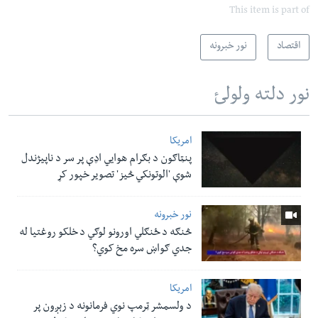
This item is part of
اقتصاد
نور خبرونه
نور دلته ولولئ
امریکا
پنټاګون د بګرام هوایي اډې پر سر د ناپيژندل
شوې 'الوتونکي څيز' تصویر خپور کړ
نور خبرونه
څنګه د ځنګلي اورونو لوګي د خلکو روغتیا له
جدي ګواښ سره مخ کوي؟
امریکا
د ولسمشر ټرمپ نوي فرمانونه د زېږون پر