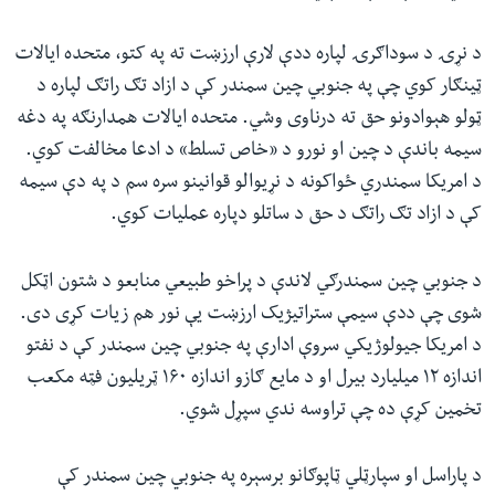
د نړۍ د سوداګرۍ لپاره ددې لارې ارزښت ته په کتو، متحده ایالات
ټینګار کوي چې په جنوبي چین سمندر کې د ازاد تګ راتګ لپاره د
ټولو هېوادونو حق ته درناوی وشي. متحده ایالات همدارنګه په دغه
سیمه باندې د چین او نورو د «خاص تسلط» د ادعا مخالفت کوي.
د امریکا سمندري ځواکونه د نړیوالو قوانینو سره سم د په دې سیمه
کې د ازاد تګ راتګ د حق د ساتلو دپاره عملیات کوي.
د جنوبي چین سمندرګي لاندې د پراخو طبیعي منابعو د شتون اټکل
شوی چې ددې سیمې ستراتیژیک ارزښت یې نور هم زیات کړی دی.
د امریکا جیولوژیکي سروې ادارې په جنوبي چین سمندر کې د نفتو
اندازه ۱۲ میلیارد بیرل او د مایع ګازو اندازه ۱۶۰ ټریلیون فټه مکعب
تخمین کړې ده چې تراوسه ندي سپړل شوي.
د پاراسل او سپارټلي ټاپوګانو برسېره په جنوبي چین سمندر کې