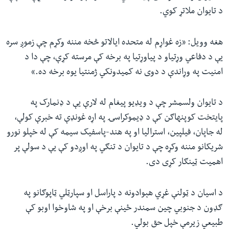
د تایوان ملاتړ کوي.
هغه وویل: «زه غواړم له متحده ایالاتو څخه مننه وکړم چې زموږ سره
یې د دفاعي وړتیاو د پیاوړتیا په برخه کې مرسته کړې، چې دا د
امنیت په وړاندې د دوی نه کمیدونکي ژمنتیا یوه برخه ده.»
د تایوان ولسمشر چې د ویډیو پیغام له لارې یې د ډنمارک په
پایتخت کوپنهاګن کې د ډیموکراسۍ په اړه غونډې ته خبرې کولې،
له جاپان، فیلپین، استرالیا او په هند-پاسفیک سیمه کې له خپلو نورو
شریکانو مننه وکړه چې د تایوان د تنګي په اوږدو کې یې د سولې پر
اهمیت ټینګار کړی دی.
د اسیان د ټولنې غړي هېوادونه د پاراسل او سپارټلي ټاپوګانو په
ګډون د جنوبي چین سمندر ځینې برخې او په شاوخوا اوبو کې
طبیعي زیرمې خپل حق بولي.