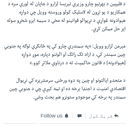
د فلیپین د بهرنیو چارو وزیرې تیریسا لزارو د جاپان له لورې سره د
همکاریو د یو تړون له لاسلیک کولو وروسته وویل چې دواړه
هېوادونه غواړي د نړیوالو قوانینو له مخې د سیمه ایزو شخړو سوله
ایز حل ممکن کړي.
مېرمن لزارو وویل: «په سمندري چارو کې په ځانګړې توګه په جنوبي
چین سمندر کې، د ازاد تګ راتګ او الوتنو دپاره، موږ دواړه
[هېوادونه] د قانون حاکمیت ته د درناوي ملاتړ کوو.»
د متحدو ایالتونو او چین په دوه ورځنۍ سرمشریزه کې نړیوال
اقتصادي امنیت د اجنډا برخه ده او تمه کیږي چې د جنوبي چین
سمندر په برخه کې موجودو ستونزو هم بحث وشي.
شریک کول
Follow us