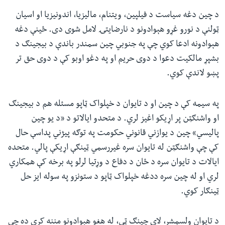
د چین دغه سیاست د فیلپین، ویتنام، مالیزیا، اندونیزیا او اسیان
ټولنې د نورو غړو هېوادونو د نارضایتۍ لامل شوی دی. ځینې دغه
هېوادونه ادعا کوي چې په جنوبي چین سمندر باندې د بیجینګ د
بشپړ مالکیت دعوا د دوی حریم او په دغو اوبو کې د دوی حق تر
پښو لاندې کوي.
په سیمه کې د چین او د تایوان د خپلواک ټاپو مسئله هم د بیجینګ
او واشنګټن پر اړیکو اغیز لري. د متحدو ایالاتو د «د یو چین
پالیسي» چین د یوازني قانوني حکومت په توګه پیژني پداسې حال
کې چې واشنګټن له تایوان سره غیررسمي ټینګې اړیکې پالي. متحده
ایالات د تایوان سره د ځان د دفاع د وړتیا لرلو په برخه کې همکاري
لري او له چین سره ددغه خپلواک ټاپو د ستونزو په سوله ایز حل
ټینګار کوي.
د تایوان ولسمشر، لای چینګ ټي، له هغو هېوادونو مننه کړې ده چې