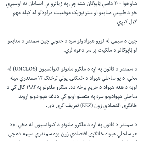
شاوخوا ۲۰۰ داسې ټاپوګان شته چې په زیاترو یې انسانان نه اوسیږي
خو د طبیعي منابعو او ستراتیژیک موقعیت درلودلو له کبله مهم
ګڼل کیږي.
چین د سیمې له نورو هېوادونو سره د جنوبي چین سمندر د منابعو
او ټاپوګانو د ملکیت پر سر دعوه لري.
د سمندر د قانون په اړه د ملګرو ملتونو کنوانسیون (UNCLOS) له
مخې، د یو ساحلي هیواد د ځمکنۍ پولې ترڅنګ ۱۲ سمندري میله
اوبه د هغه هېواد د حریم برخه ده. ملګرو ملتونو په ۱۹۸۲ کال کې د
ساحلي هېوادونو سره په متصلو اوبو کې ددغه هېوادونو اړوند
ځانګړی اقتصادي زون (EEZ) تعریف کړی دی.
د سمندر د قانون په اړه د ملګرو ملتونو د کنوانسیون له مخې: «د
هر ساحلي هېواد ځانګړی اقتصادي زون یوه سمندري سیمه ده چې