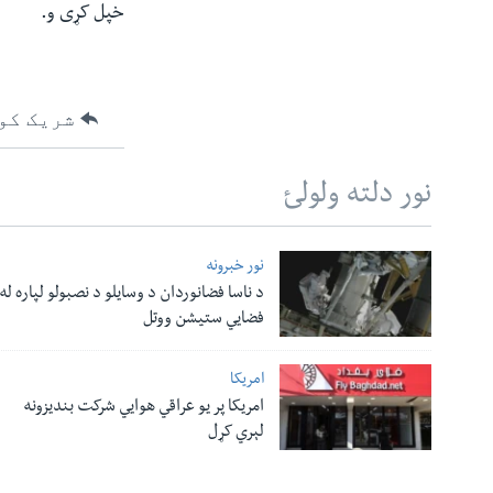
خپل کړی و.
شریک کو
نور دلته ولولئ
نور خبرونه
د ناسا فضانوردان د وسایلو د نصبولو لپاره له
فضایي ستیشن ووتل
امریکا
امریکا پر یو عراقي هوایي شرکت بندیزونه
لېري کړل