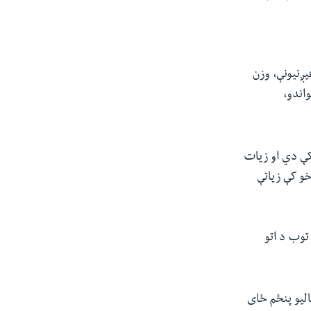
ږنیونې، وزن
واندو،
کې دي او زیات
و کې زیاتې
دوستان په کوربه توب د اتو
یک سیالیو پنځم ځای