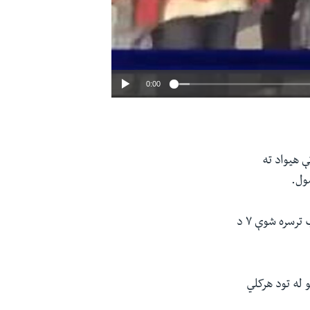
0:00
SHARE
EMBED
 هیواد ته
شول
.
افغان لوبغاړو د سویلي آسیا هیوادونو د المپيک په دولسم پړاو کې چې د هند په کوربه توب ترسره شوې ۷ د
 له تود هرکلي