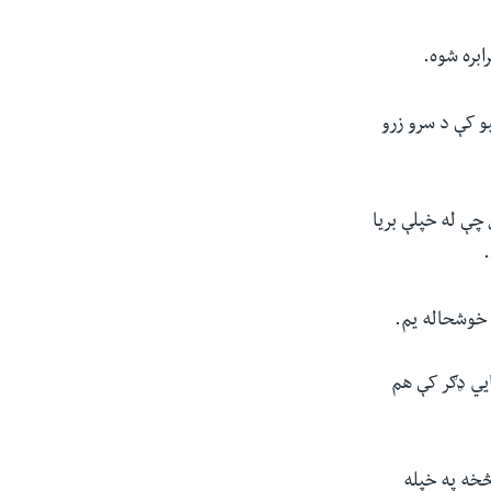
بره شوه
.
و کې د سرو زرو
چې له خپلې بریا
.
 خوشحاله یم
.
ايي ډګر کې هم
څخه په خپله