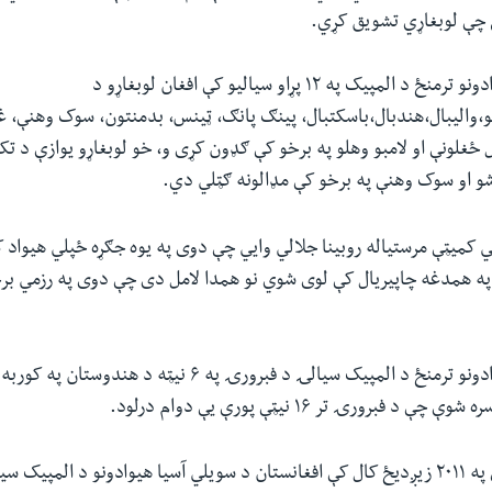
چې لوبغاړي‌ تشویق کړي
.
د سویلي آسیا هیوادونو ترمنځ د المپيک په ۱۲ پړاو سیالیو کې افغان لوبغاړو د
،والیبال،هندبال،باسکتبال، پینګ پانګ، ټینس، بدمنتون، سوک وهنې، غی
ل ځغلونې او لامبو وهلو په برخو کې ګډون کړی و، خو لوبغاړو یوازې د تک
و او سوک وهنې په برخو کې مډالونه ګټلي دي
.
 کمیټې مرستیاله روبینا جلالي وايي چې دوی په یوه جګړه ځپلي هیواد 
په همدغه چاپیریال کې لوی شوي نو همدا لامل دی چې دوی په رزمي برخ
د سویلي آسیا هیوادونو ترمنځ د المپیک سیالۍ د فبرورۍ په ۶ نیټه د هن
 د فبرورۍ تر ۱۶ نیټې پورې یې دوام درلود
.
د یادولو وړ ده چې په ۲۰۱۱ زیږدیځ کال کې افغانستان د سویلي آسیا هیوادونو د المپ