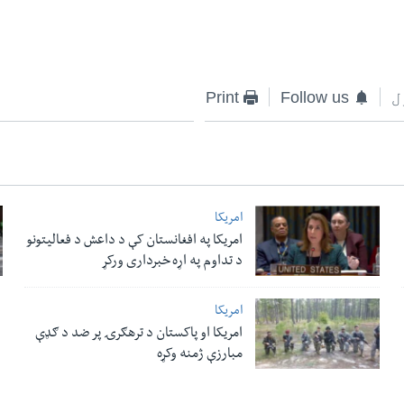
ل
Follow us
Print
امریکا
امریکا په افغانستان کې د داعش د فعالیتونو
د تداوم په اړه خبرداری ورکړ
امریکا
امریکا او پاکستان د ترهګرۍ پر ضد د ګډې
مبارزې ژمنه وکړه