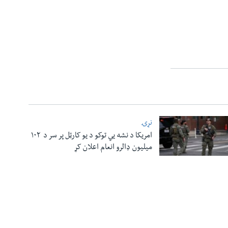
نړۍ
امریکا د نشه یي توکو د یو کارټل پر سر د ۱۰۲
میلیون ډالرو انعام اعلان کړ