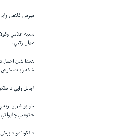
میرمن غلامي وايي
سمیه غلامي وکولای
مډال وګټي
.
همدا شان اجمل د ج
څخه زیات خوښ دی 
اجمل وايي د خلکو 
خو یو شمیر لوبغاړ
حکومتي چارواکي ن
د تکواندو د برخې