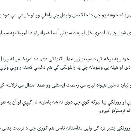
 زیاته خوښه یم چې دا خلک مې ولیدل چې راغلي وو او خوښي مې دوه برا
 شول چې د لومړي ځل لپاره د سویلي آسیا هیوادونو د المپیک په سیالی
ودو په برخه کې د سپینو زرو مډال ګټونکی دی، ده امریکا غږ ته وویل 
او هیله یې وښودله چې په راتلونکې کې هم دغسې لاسته راوړنې ولري
لپاره د خپل هیواد لپاره مې زحمت ایستلی وو همدا مډال مې ترلاسه کړ
ي او روزنکي بیا نیوکه کوي‌ چې دوی ته ښه پاملرنه نه کیږي او آن په هو
ه ترسترګو کیږي
.
 روزنکی بشیر تره کي وايي متآسفانه تاسې هم ګورۍ چې د تربیت بدني 