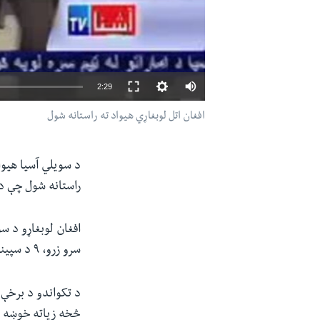
2:29
افغان اتل لوبغاړي هیواد ته راستانه شول
د سویلي آسیا هیوا
راستانه شول چې د 
سرو زرو، ۹ د سپینو زرو او ۱۹ هم د برونز مډالونه وګټل
د تکواندو د برخې 
څخه زیاته خوښه د