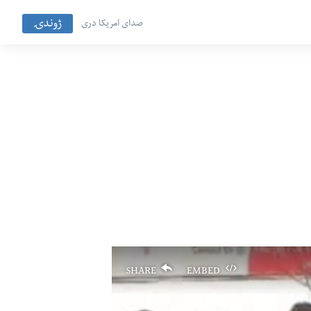
ژوندۍ
صدای امریکا دری
SHARE
EMBED