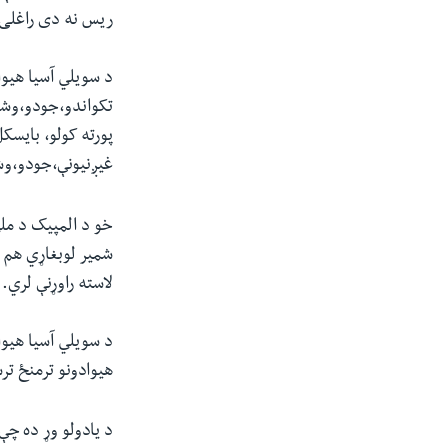
ریس نه دی راغلی 
تکواندو،جودو،وشو
پورته کولو، بایسک
غیږنیونې،جودو،وش
خو د المپيک د ملي
شمیر لوبغاړي هم 
لاسته راوړنې لري
.
هیوادونو ترمنځ ترسره شوې چې