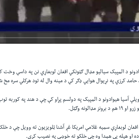
دونو د المپيک سیالیو مډال ګټونکي افغان لوبغاړي نن په داسې وخت کې
حامد کرزي په نړیوال هوايي‌ ډګر کې د مینه وال له تود هرکلي سره مخ 
.
افغان لوبغاړې سمیه غلامي امریکا غږ آشنا ټلویزیون ته وویل چې د خلکو
ه او هیله یې همدا وه چې خلکو ته خوښي په نصیب کړي
.