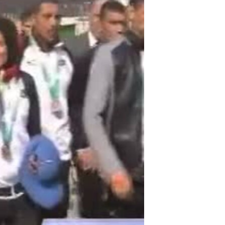
ئ
ټون
ای
ه
اړ
ئ