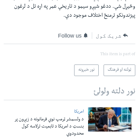
وڅیړل شي. ددغو شپږو سیمو د تاریخي عمر په اړه تل د لرغون
پيژندونکو ترمنځ اختلاف موجود دي.​
شریک کول
Follow us
This item is part of
ټولنه او فرهنګ
نور خبرونه
نور دلته ولولئ
امریکا
د ولسمشر ټرمپ نوي فرمانونه د زېږون پر
بنسټ د امریکا د تابعیت ترلاسه کول
محدودوي