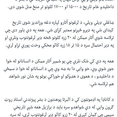
داخلیدو عام تاریخ د ۱۵۰۰۰ او ۱۷۰۰۰ کلونو تر منځ منل شوی دی.
ښاغلي ډیلي ویلي، د لرغونو آثارو لپاره دغه وړاندیز شوی تاریخ
کیدای شي په ډیرو څیړنو معتبر کړای شي. هغه په دې باور دی چې
ترلاسه شوي آثار ممکن له ۲۰ زره کلونو څخه ډیر لرغونتوب ونلري او
په ډیر احتمال سره د ۱۵ تر ۱۸ زره کالو مخکې وخت پورې تړاو لري.
هغه په دې کې شک نلري چې یو شمیر آثار ممکن د انسانانو له خوا
جوړ شوي وي، خو وايي دا به ښه وي چې د انسانانو له خوا د سمڅې
د داخلیدو ، د هغوی د هډوکو او خوراکي بوټو په شان نور شواهد
هم ترلاسه شي.
د کاناډا په اډمونټون کې د البرتا پوهنتون د بشر پيژندنې استاد روټ
ګرون وايي له دې شواهدو سره باید د برازیل هغه شپږ تاریخي
سیمې چې ګمان کیږي له ۲۰ زرو کالو ډیر لرغونتوب لري، له سره