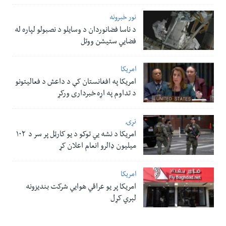
نور خبرونه
د ناسا فضانوردان د وسایلو د نصبولو لپاره له
فضایي ستیشن ووتل
امریکا
امریکا په افغانستان کې د داعش د فعالیتونو
د تداوم په اړه خبرداری ورکړ
نړۍ
امریکا د نشه یي توکو د یو کارټل پر سر د ۱۰۲
میلیون ډالرو انعام اعلان کړ
امریکا
امریکا پر یو عراقي هوایي شرکت بندیزونه
لېري کړل