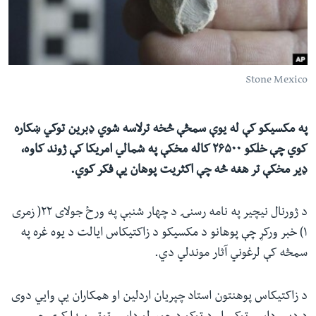
ئ
له مونږ سره په تماس کې پاتې شئ
ټون
ای
ه
Stone Mexico
ژبې
اړ
ئ
په مکسیکو کې له یوې سمڅې څخه ترلاسه شوي ډبرین توکي ښکاره
کوي چې خلکو ۲۶۵۰۰ کاله مخکې په شمالي امریکا کې ژوند کاوه،
ډیر مخکې تر هغه څه چې اکثریت پوهان یې فکر کوي.
د ژورنال نیچیر په نامه رسنۍ د چهار شنبې په ورځ جولای ۲۲( زمری
۱) خبر ورکړ چې پوهانو د مکسیکو د زاکتیکاس ایالت د یوه غره په
سمڅه کې لرغوني آثار موندلي دي.
د زاکتیکاس پوهنتون استاد چپریان اردلین او همکاران یې وايي دوی