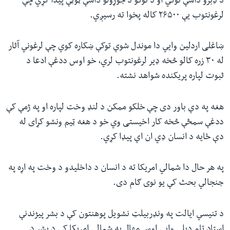
د ډبرو داسې توکي او د توکو د جوړولو داسې ټوټې پیدا کړي چې
لرغونتوب یې ۲۶۵۰۰ کاله پخوا ته رسیږي.
ښاغلی اردلین وايي دا موندل شوې توکې ښکاره کوي چې لرغوني آثار
له ۳۰ زره کالو څخه ډیر لرغونتوب لري، خو اوس ددغې ادعا د
ثبوت لپاره پریکنده شواهد نشته.
هغه په دې باور دی چې خلکو ممکن د لنډ وخت لپاره او په ژمې کې
ددغې سمڅې څخه کار اخیستی وي خو د هغه ټیم ونشو کړای له
دې ځایه د انسان ډي ان اې پيډا کړي.
په هر حال دا شمالي امریکا ته د انسان د داخلیدو د وخت په اړه په
جنجالي بحث کې یو نوی ګام دی.
د تنیسي ایالت په ونډربیلټ نشویل پوهنتون کې د بشر پیژندنې
استاد ټام ډیلي وايي اوس مهال په شمالي امریکا کې د بشر د