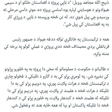
ذبیح الله مجاهد وویل: "د ټاپي پروژه د افغانستان خلکو او د سیمې
هیوادونو د هوساینې لپاره یوه اساسي پروژه ده، مونږ داسې مرحلې ته
ورسیدو چې پیل شوې ده. له نن څخه وروسته د ټاپي د پرړژې کار
به په افغانستان کې پیل شي".
هغه د ترکمنستان په ځانګړي توګه ددغه هیواد د جمهور رئیس
قربانقلي بردي محمداف څخه ددې پروژې د عملي کولو په برخه کې
مننه وکړه.
د طالبانو د حکومت د معلوماتو له مخې دا پروژه به په څلورو پړاونو
کې بشپړه شي. په لومړي پړاو کې به د ګازو د نللیکې د غځولو چارې
د ترکمنستان څخه د هرات ولایت پورې، په دوېیم پړاو کې به دا
نللیکه د هرات څخه د هلمند تر ولایت پورې، په درېیم پړاو کې دا
نللیکه له هلمند څخه د کندهار ولایت په څلورم پړاو کې د کندهار
څخه دا نللیکه پاکستان او بیا له هغه ځایه هند ته وغځول شي.