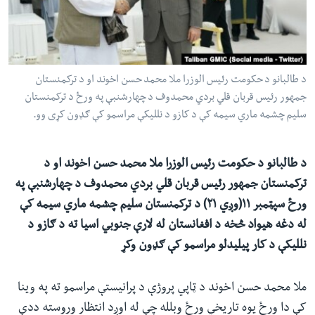
ئ
له مونږ سره په تماس کې پاتې شئ
ټون
ای
ه
د طالبانو د حکومت رئیس الوزرا ملا محمد حسن اخوند او د ترکمنستان
ژبې
اړ
جمهور رئیس قربان قلي بردي محمدوف د چهارشنبې په ورځ د ترکمنستان
سلیم چشمه ماري سیمه کې د کازو د نللیکې مراسمو کې ګډون کړی وو.
ئ
د طالبانو د حکومت رئیس الوزرا ملا محمد حسن اخوند او د
ترکمنستان
جمهور رئیس
قربان قلي بردي محمدوف
د چهارشنبې په
ورځ سپټمبر ۱۱(وږي ۲۱) د ترکمنستان
سلیم چشمه
ماري
سیمه کې
له دغه هیواد څخه د افغانستان له لارې جنوبي اسیا ته د ګازو د
نللیکې د کار پیلیدلو مراسمو کې ګډون وکړ
ملا محمد حسن اخوند د ټاپي پروژې د پرانیستې مراسمو ته په وینا
کې دا ورځ یوه تاریخي ورځ وبلله چې له اوږد انتظار وروسته ددې