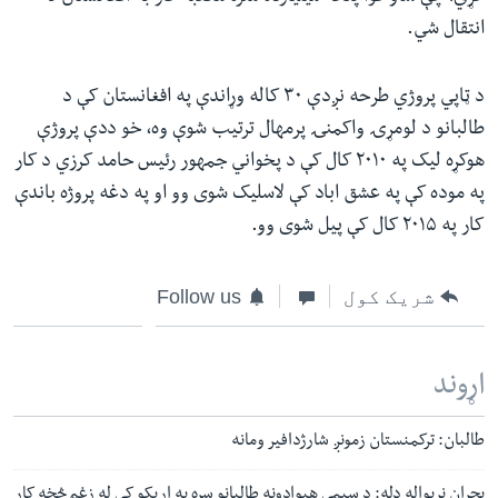
انتقال شي.
د ټاپي پروژي طرحه نږدې ۳۰ کاله وړاندې په افغانستان کې د
طالبانو د لومړۍ واکمنۍ پرمهال ترتیب شوې وه، خو ددې پروژې
هوکړه لیک په ۲۰۱۰ کال کې د پخواني جمهور رئیس حامد کرزي د کار
په موده کې په عشق اباد کې لاسلیک شوی وو او په دغه پروژه باندې
کار په ۲۰۱۵ کال کې پیل شوی وو.
شریک کول
Follow us
اړوند
طالبان: ترکمنستان زمونږ شارژدافیر ومانه
بحران نړیواله ډله: د سیمې هیوادونه طالبانو سره په اړیکو کې له زغم څخه کار