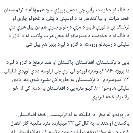
د طالبانو حکومت وايي چې ددغې پروژې سره هممهاله د ترکمنستان
څخه هرات او بیا کندهار ته د اوسپنې د پټلۍ د غځولو چارې او
ترڅنګ یې د نوري فایبر د مزي د ِځولو چارې هم نن پیل شوي دي.
د طالبانو د حکومت د معلوماتو له مخې هرات ولایت ته د ګازو د
نللیکې د رسیدلو وروسته د ګازو د لیږد بهیر هم پیل شي.
ټاپي د ترکمنستان، افغانستان، پاکستان او هند ترمنځ د ګازو د لېږد
دا پروژه ۱۸۴۰ کیلومتره اوږدوالی لري چې تراوسه ددې اوږدې نللیکې
۱۱۴ کیلومتره یې د ترکمنستان په خاوره کې بشپړه شوې ده. ددې
نللیکې شاوخوا ۸۰۰ کیلو متره یې د افغانستان په دننه کې له څو
ولایتونو څخه تیریږي.
د رپوټونو له مخې دا نللیکه به له ترکمنستان څخه افغانستان،
پاکستان او هند ته په کال کې ۳۳ میلیارده متره مکعبه ګاز انتقال
کړي، چې شاوخوا پنځه میلیارده متره مکعبه ګاز به افغانستان ته