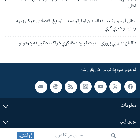
اخلي
متقي او مردوف د افغانستان او ترکمنستان ترمنځ اقتصادي همکاریو په
زیاتیدو خبرې کړي
طالبان: د ټاپي پروژې امنیت لپاره د ځانګړي ځواک تشکیل ته چمتو یو
له مونږ سره په تماس کې پاتې شئ
معلومات
نورې ژبې
ژوندۍ
صدای امریکا دری