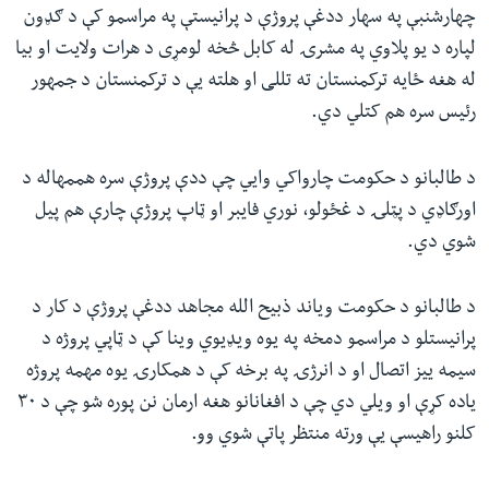
چهارشنبې په سهار ددغې پروژې د پرانیستې په مراسمو کې د ګډون
لپاره د یو پلاوي په مشرۍ له کابل څخه لومړی د هرات ولایت او بیا
له هغه ځایه ترکمنستان ته تللی او هلته یې د ترکمنستان د جمهور
رئیس سره هم کتلي دي.
د طالبانو د حکومت چارواکي وايي چې ددې پروژې سره هممهاله د
اورګاډي د پټلۍ د غځولو، نوري فایبر او ټاپ پروژې چارې هم پیل
شوي دي.
د طالبانو د حکومت ویاند ذبیح الله مجاهد ددغې پروژې د کار د
پرانیستلو د مراسمو دمخه په یوه ویډیوي وینا کې د ټاپي پروژه د
سیمه ییز اتصال او د انرژۍ په برخه کې د همکارۍ یوه مهمه پروژه
یاده کړې او ویلي دي چې د افغانانو هغه ارمان نن پوره شو چې د ۳۰
کلنو راهیسې یې ورته منتظر پاتې شوي وو.