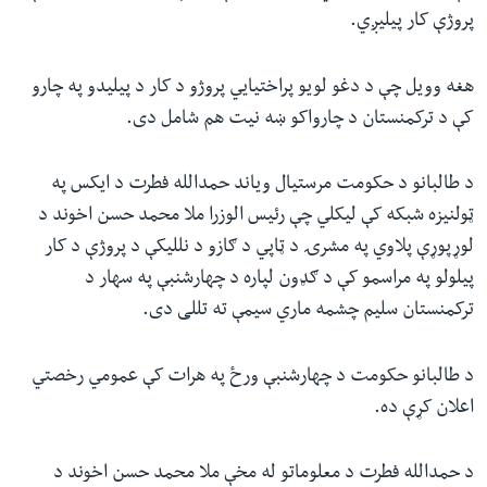
پروژې کار پیلیږي.
هغه وویل چې د دغو لویو پراختیايي پروژو د کار د پیلیدو په چارو
کې د ترکمنستان د چارواکو ښه نیت هم شامل دی.
د طالبانو د حکومت مرستیال ویاند حمدالله فطرت د ایکس په
ټولنیزه شبکه کې لیکلي چې رئیس الوزرا ملا محمد حسن اخوند د
لوړپوړې پلاوي په مشرۍ د ټاپي د ګازو د نللیکې د پروژې د کار
پیلولو په مراسمو کې د ګډون لپاره د چهارشنبې په سهار د
ترکمنستان سلیم چشمه ماري سیمې ته تللی دی.
د طالبانو حکومت د چهارشنبې ورځ په هرات کې عمومي رخصتي
اعلان کړې ده.
د حمدالله فطرت د معلوماتو له مخې ملا محمد حسن اخوند د