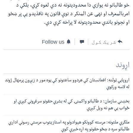
خو طالبانو نه یوازې دا محدودیتونه نه دي لغوه کړي، بلکې د
امربالمعرف او نهی عن المنکر د نوي قانون په نافذیدو یې پر ښځو
او نجونو باندې محدودیتونه لا پراخه کړي دي.
شریک کول
Follow us
اړوند
اروپايي ټولنه: افغانستان کې هردوو ساعتونو کې یوه مور د زیږون پرمهال ژوند
له لاسه ورکوي
بخښنې سازمان: د طالبانو واکمنۍ کې له بشري حقونو سرغړونې کېږي او
ځواب یې هم نه ویل کېږي
ملګري ملتونه: مرسته کوونکو هیوادونو په استازیتوب مرستې رسونې ادارې
طالبانو سره د ښځو حقونو په اړه خبري کوي