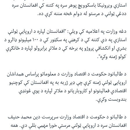
استازې ویرونیکا باسکوویچ پوهر سره په کتنه کې افغانستان سره
ددغې ټولنې د مرستو له دوام څخه مننه کړې ده.
دغه وزارت په اعلامیه کې ویلي: "افغانستان لپاره د اروپايي ټولنې
استازې په دې کتنه کې د کرهڼې په سکټور کې د ۱۰۰ میلیونو ډالرو د
بشري او انکشافي پروژو په برخه کې د ملاتړ برابرولو لپاره د ځانګړي
کولو ژمنه وکړه".
د طالبانود حکومت د اقتصاد وزارت د معلوماتو پراساس همداشان
اروپايی ټولنې ژمنه کړې چې ډیر ژربه به په افغانستان کې کوچنیو
اقتصادي فعالیتونو او کاروباریانو د ملاتړ لپاره د یوې غونډې
بندوبست وکړي.
د طالبانو د حکومت د اقتصاد وزارت سرپرست دین محمد حنیف
افغانستان سره د اروپايي ټولنې مرستې خورا مهمې بللي دي. هغه