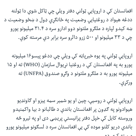
افغانستان کې د اروپايي ټولنې دفتر ویلي چې ټاکل شوې دا ټولنه
ددغه هیواد د روغتیايي وضعیت په ځانګړي ډول د ښځو وضعیت د
ښه کیدو لپاره د ملګرو ملتونو دوو ادارو سره د ۳۱.۴ میلیونو یورو
چې د ۳۳ میلیونو او ۵۰۰ زرو دالرو سره برابر دي مرسته کوي.
اروپايي ټولنې په یوه خبرپاڼه کې ویلي چې ددغو پیسو۱۶ میلیونه
یورو به په افغانستان کې د روغتيا نړيوال سازمان (WHO) ته او ۱۵
میلیونه یورو به د ملګرو ملتونو د وګړو صندوق (UNFPA) ته
ورکړي.
اروپايي ټولنې د روسیې، چین او یو شمیر سمه ییزو او ګاونډیو
هیوادونو په ګډون پر افغانستان باندې د طالبانو د بیا واکمنیدو
وروسته کابل کې خپل دفتر پرانیستي پریښی دی او په تیرو څه
باندې دریو کلنو موده کې یې افغانستان سره د لسګونو میلیونو یورو