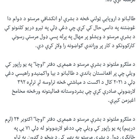
مرسته کړې ده.
طالبانو د اروپايي ټولنې څخه د بشري او انکشافي مرستو د دوام دا
غوښتنه په داسې حال کې کړې چې دغې ډلې په تیرو دریو کلنونو کې
د بشري مرستو د ویشلو پر مهال په پرله پسې ډول مرستې رسونې
کارکوونکو د کار پر وړاندې ګواښونه را ولاړ کړي دي.
د ملګرو ملتونو د بشري مرستو د همغږۍ دفتر "اوچا" په یو راپور کې
ویلي چې پر افغانستان باندې د طالبانو د بیا واکمنیدو راهیسې دغې
ډلې د ۲۰۲۱ کال د اګست د میاشتې څخه تراوسه لږ ترلږه ۳۹۲
لارښوونې صادرې کړي چې بشردوستانه فعالیتونه ورڅخه مخامخ
اغیزمن کیږي.
د ملګرو ملتونو د بشري مرستو د همغږۍ دفتر "اوچا" اکتوبر ۲۴ (لړم
درېیم) په یو راپور کې ویلي چې ددغو لارښوونو له ډلې ۷۱ یې په
ځانګړي ډول د بشري مرستو په بهیر کې د ښځو د ګډون په تړاو