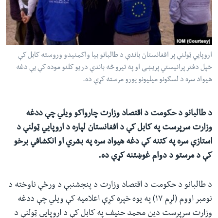
ئ
له مونږ سره په تماس کې پاتې شئ
ټون
ای
ه
اروپايي ټولنې پر افغانستان باندې د طالبانو بیا واکمنیدو وروسته کابل کې
ژبې
اړ
خپل دفتر پرانیستي پریښی او په تیرو څه باندې دریو کلنو موده کې یې دغه
هیواد سره د لسګونو میلیونو یورو مرسته کړې ده.
ئ
د طالبانو د حکومت د اقتصاد وزارت چارواکو ویلي چې ددغه
وزارت سرپرست په کابل کې د افغانستان لپاره د اروپايي ټولنې د
استازې سره په کتنه کې دغه هیواد سره په بشري او انکشافي برخو
کې د مرستو د دوام غوښتنه کړې ده.
د طالبانو د حکومت د اقتصاد وزارت د پنجشنبې د ورځې ناوخته د
نومبر اووم (لړم ۱۷) په یوه خپره کړې اعلامیه کې ویلي چې ددغه
وزارت سرپرست دین محمد حنیف په کابل کې د اروپايي ټولنې د