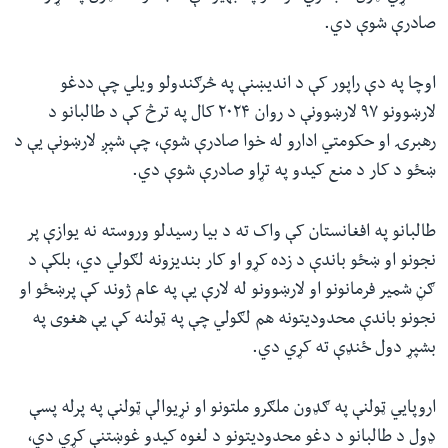
صادرې شوې دي.
اوچا په دې راپور کې د اندیښنې په څرګندولو ویلي چې ددغو
لارښوونو ۹۷ لارښوونې د روان ۲۰۲۴ کال په ترڅ کې د طالبانو د
رهبرۍ او حکومتي ادارو له خوا صادرې شوې، چې شپږ لارښونې یې د
ښځو د کار د منع کیدو په تړاو صادرې شوې دي.
طالبانو په افغانستان کې واک ته د بیا رسیدلو وروسته نه یوازې پر
نجونو او ښځو باندې د زده کړو او کار بندیزونه لګولي دي، بلکې د
ګڼ شمیر فرمانونو او لارښوونو له لارې یې په عام ژوند کې پرښځو او
نجونو باندې محدودیتونه هم لګولي چې په ټولنه کې یې هغوی په
بشپړ دول ځنډې ته کړي دي.
اروپايي ټولنې په ګډون ملګرو ملتونو او نړیوالې ټولنې په پرله پسې
ډول د طالبانو د دغو محدودیتونو د لغوه کیدو غوښتنې کړي دي،