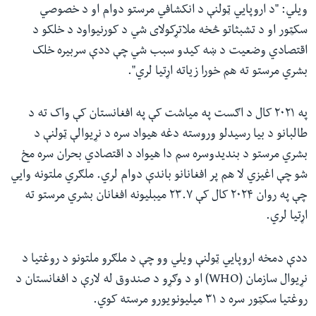
ویلي: "د اروپايي ټولنې د انکشافي مرستو دوام او د خصوصي
سکټور او د تشبثاتو څخه ملاتړکولای شي د کورنیواود د خلکو د
اقتصادي وضعیت د ښه کیدو سبب شي چې ددې سربیره خلک
بشري مرستو ته هم خورا زیاته اړتیا لري".
په ۲۰۲۱ کال د اګست په میاشت کې په افغانستان کې واک ته د
طالبانو د بیا رسیدلو وروسته دغه هیواد سره د نړیوالې ټولنې د
بشري مرستو د بندیدوسره سم دا هیواد د اقتصادي بحران سره مخ
شو چې اغیزي لا هم پر افغانانو باندې دوام لري. ملګري ملتونه وايي
چې په روان ۲۰۲۴ کال کې ۲۳.۷ میبلیونه افغانان بشري مرستو ته
اړتیا لري.
ددې دمخه اروپايي ټولنې ویلي وو چې د ملګرو ملتونو د روغتیا د
نړیوال سازمان (WHO) او د وګړو د صندوق له لارې د افغانستان د
روغتیا سکټور سره د ۳۱ میلیونویورو مرسته کوي.