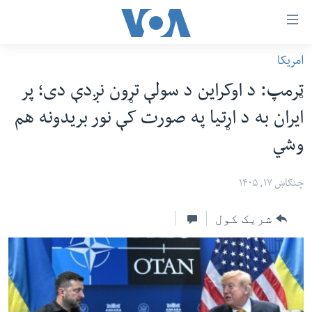
اس
امریکا
سي
کورپاڼه
ټرمپ: د اوکراین د سولې تړون نږدې دی؛ پر
ړ
افغانستان
ایران به د اړتیا په صورت کې نور بریدونه هم
تصالات
سیمه
وشي
صلي
امریکا
تن
نړۍ
چنګاښ ۱۷, ۱۴۰۵
ه
ښځې او نجونې
اړ
شریک کول
ئ
ځوانان
مومي
د بیان ازادي
ارښود
روغتیا
ه
سرمقاله
اړ