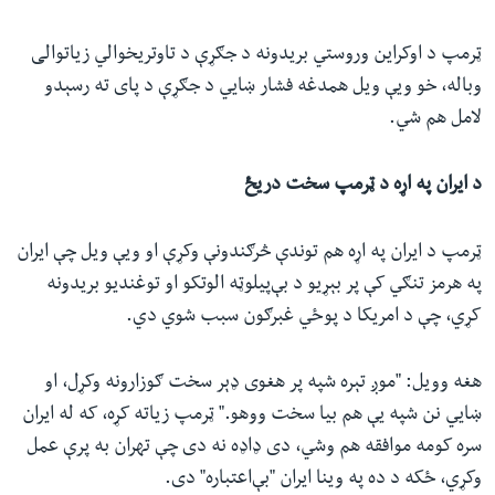
ټرمپ د اوکراین وروستي بریدونه د جګړې د تاوتریخوالي زیاتوالی
وباله، خو ویې ویل همدغه فشار ښايي د جګړې د پای ته رسېدو
لامل هم شي.
د ایران په اړه د ټرمپ سخت دریځ
ټرمپ د ایران په اړه هم توندې څرګندونې وکړې او ویې ویل چې ایران
په هرمز تنګي کې پر بېړیو د بې‌پیلوټه الوتکو او توغندیو بریدونه
کړي، چې د امریکا د پوځي غبرګون سبب شوي دي.
هغه وویل: "موږ تېره شپه پر هغوی ډېر سخت ګوزارونه وکړل، او
ښايي نن شپه یې هم بیا سخت ووهو." ټرمپ زیاته کړه، که له ایران
سره کومه موافقه هم وشي، دی ډاډه نه دی چې تهران به پرې عمل
وکړي، ځکه د ده په وینا ایران "بې‌اعتباره" دی.