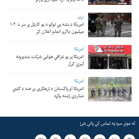
د تداوم په اړه خبرداری ورکړ
نړۍ
امریکا د نشه یي توکو د یو کارټل پر سر د ۱۰۲
میلیون ډالرو انعام اعلان کړ
امریکا
امریکا پر یو عراقي هوایي شرکت بندیزونه
لېري کړل
امریکا
امریکا او پاکستان د ترهګرۍ پر ضد د ګډې
مبارزې ژمنه وکړه
له مونږ سره په تماس کې پاتې شئ