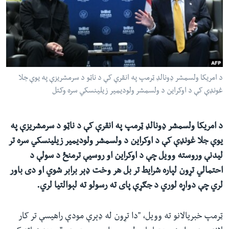
ئ
له مونږ سره په تماس کې پاتې شئ
ټون
ای
ه
ژبې
اړ
د امریکا ولسمشر ډونالډ ټرمپ په انقرې کې د ناټو د سرمشریزې په یوې جلا
ئ
غونډې کې د اوکراین د ولسمشر ولودیمیر زیلینسکي سره وکتل
د امریکا ولسمشر ډونالډ ټرمپ په انقرې کې د ناټو د سرمشریزې په
یوې جلا غونډې کې د اوکراین د ولسمشر ولودیمیر زیلینسکي سره تر
لیدنې وروسته وویل چې د اوکراین او روسیې ترمنځ د سولې د
احتمالي تړون لپاره شرایط تر بل هر وخت ډېر برابر شوي او دی باور
لري چې دواړه لوري د جګړې پای ته رسولو ته لېوالتیا لري.
ټرمپ خبریالانو ته وویل، "دا تړون له ډېرې مودې راهیسې تر کار