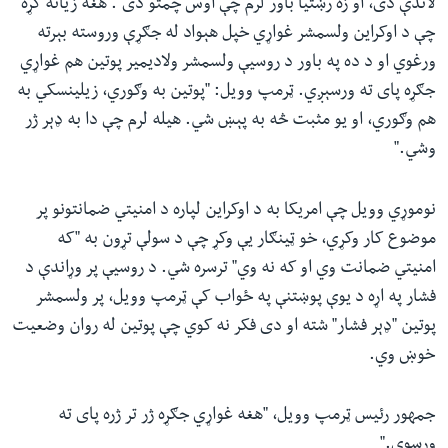
لاندې دی، او زه رښتیا باور لرم چې اوس چمتو دی". هغه زیاته کړه
چې د اوکراین ولسمشر غواړي خپل هېواد له جګړې وروسته بېرته
ورغوي او د ده په باور د روسیې ولسمشر ولادیمیر پوتین هم غواړي
جګړه پای ته ورسېږي. ټرمپ وویل: "پوتین به وګوري، زیلینسکي به
هم وګوري، او یو مثبت څه به پېښ شي. هیله لرم چې دا به ډېر ژر
وشي."
نوموړي وویل چې امریکا به د اوکراین لپاره د امنیتي ضمانتونو پر
موضوع کار وکړي، خو ټینګار یې وکړ چې د سولې تړون به "که
امنیتي ضمانت وي او که نه وي" ترسره شي. د روسیې پر وړاندې د
فشار په اړه د یوې پوښتنې په ځواب کې ټرمپ وویل، پر ولسمشر
پوتین "ډېر فشار" شته او دی فکر نه کوي چې پوتین له روان وضعیت
خوښ وي.
جمهور رئیس ټرمپ وویل، "هغه غواړي جګړه ژر تر ژره پای ته
ورسوي."