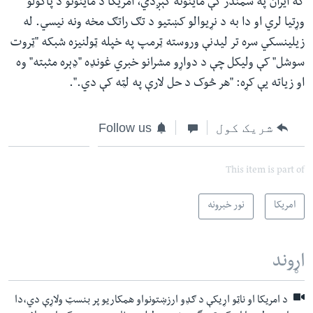
که ایران په سمندر کې ماینونه کېږدي، امریکا د ماینونو د پاکولو
وړتیا لري او دا به د نړیوالو کښتیو د تګ راتګ مخه ونه نیسي. له
زیلینسکي سره تر لیدنې وروسته ټرمپ په خپله ټولنیزه شبکه "ټروت
سوشل" کې ولیکل چې د دواړو مشرانو خبري غونډه "ډېره مثبته" وه
او زیاته یې کړه: "هر څوک د حل لارې په لټه کې دي.".
شریک کول
Follow us
This item is part of
امریکا
نور خبرونه
اړوند
د امریکا او ناټو اړیکې د ګډو ارزښتونواو همکاریو پر بنسټ ولاړې دي،دا