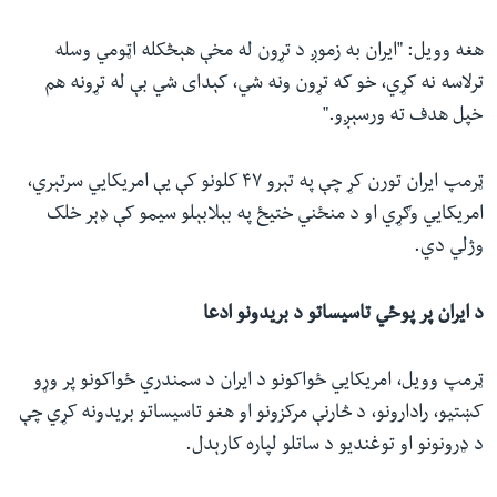
هغه وویل: "ایران به زموږ د تړون له مخې هېڅکله اټومي وسله
ترلاسه نه کړي، خو که تړون ونه شي، کېدای شي بې له تړونه هم
خپل هدف ته ورسېږو."
ټرمپ ایران تورن کړ چې په تېرو ۴۷ کلونو کې یې امریکايي سرتېري،
امریکايي وګړي او د منځني ختیځ په بېلابېلو سیمو کې ډېر خلک
وژلي دي.
د ایران پر پوځي تاسیساتو د بریدونو ادعا
ټرمپ وویل، امریکايي ځواکونو د ایران د سمندري ځواکونو پر وړو
کښتیو، رادارونو، د څارنې مرکزونو او هغو تاسیساتو بریدونه کړي چې
د ډرونونو او توغندیو د ساتلو لپاره کارېدل.