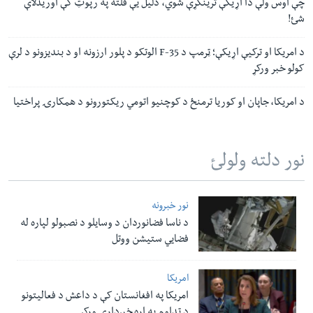
چې اوس ولې دا اړيکې ترینگړې شوي، دلیل يې فلته په رپوټ کې اوریدلاې
شئ!
د امریکا او ترکیې اړیکې؛ ټرمپ د F-35 الوتکو د پلور ارزونه او د بندیزونو د لرې
کولو خبر ورکړ
د امریکا، جاپان او کوریا ترمنځ د کوچنیو اتومي ريکتورونو د همکارۍ پراختیا
نور دلته ولولئ
نور خبرونه
د ناسا فضانوردان د وسایلو د نصبولو لپاره له
فضایي ستیشن ووتل
امریکا
امریکا په افغانستان کې د داعش د فعالیتونو