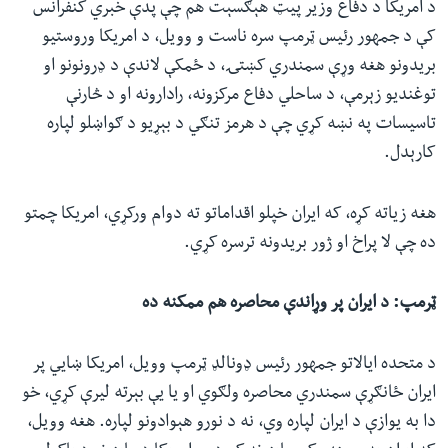
د امریکا د دفاع وزیر پیټ هېګسېت هم چې پدې خبري کنفرانس
کې د جمهور رئیس ټرمپ سره ناست و وویل، د امریکا وروستیو
بریدونو هغه وړې سمندري کښتۍ، د ځمکې لاندې د ډرونونو او
توغندیو زېرمې، د ساحلي دفاع مرکزونه، رادارونه او د څارنې
تاسیسات په نښه کړي چې د هرمز تنګي د بېړیو د ګواښلو لپاره
کارېدل.
هغه زیاته کړه، که ایران خپلو اقداماتو ته دوام ورکړي، امریکا چمتو
ده چې لا پراخ او ژور بریدونه ترسره کړي.
ټرمپ: د ایران پر وړاندې محاصره هم ممکنه ده
د متحده ایالاتو جمهور رئیس ډونالډ ټرمپ وویل، امریکا ښايي پر
ایران ځانګړې سمندري محاصره ولګوي او یا یې بېرته لیرې کړي، خو
دا به یوازې د ایران لپاره وي، نه د نورو هېوادونو لپاره. هغه وویل،