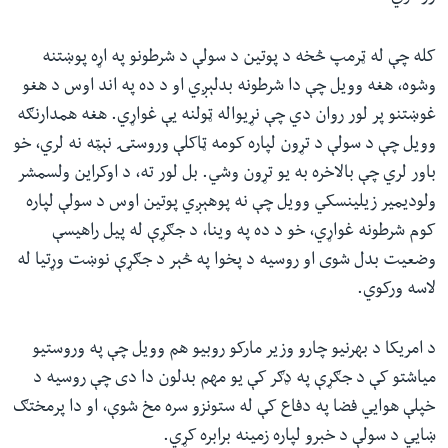
کله چې له ټرمپ څخه د پوتین د سولې د شرطونو په اړه پوښتنه
وشوه، هغه وویل چې دا شرطونه بدلېږي او د ده په اند اوس د هغو
غوښتنو پر لور روان دي چې نړیواله ټولنه یې غواړي. هغه همدارنګه
وویل چې د سولې د تړون لپاره کومه ټاکلې وروستۍ نېټه نه لري، خو
باور لري چې بالاخره به یو تړون وشي. بل لور ته، د اوکراین ولسمشر
ولودیمیر زیلینسکي وویل چې نه پوهېږي پوتین اوس د سولې لپاره
کوم شرطونه غواړي، خو د ده په وینا، د جګړې له پیل راهیسې
وضعیت بدل شوی او روسیه د پخوا په څېر د جګړې نوښت وړتیا له
لاسه ورکوي.
د امریکا د بهرنیو چارو وزیر مارکو روبیو هم وویل چې په وروستیو
میاشتو کې د جګړې په ډګر کې یو مهم بدلون دا دی چې روسیه د
خپلې هوايي فضا په دفاع کې له ستونزو سره مخ شوې، او دا پرمختګ
ښايي د سولې د خبرو لپاره زمینه برابره کړي.