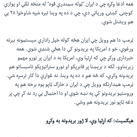
هغه ادعا وکړه چې د ایران "ټوله سمندري قوه" له منځه تللې او یوازې
کوچنۍ کښتۍ ورپاتې دي، چې د ده په وینا تېره شپه شاوخوا ۲۸ یې
هم ویشتل شوې.
ټرمپ دا هم وویل چې ایران هڅه کوله خپل راداري سیستمونه بېرته
ورغوي، خو د امریکا په بریدونو کې دا هڅې شنډې شوې. هغه
خبرداری ورکړ چې که اړتیا وي، امریکا به د ایران پر نورو مهمو
زیربناوو، لکه د برېښنا پر فابریکو او نورو ستراتیژیکو تاسیساتو هم
بریدونه وکړي، که څه هم د ده په وینا، نه غواړي دا کار ترسره شي.
ټرمپ همدارنګه وویل چې د ایران د خارګ ټاپو یوه برخه هم په
وروستیو بریدونو کې په نښه شوې او دا احتمال یې رد نه کړ چې پر
دغه ټاپو نور بریدونه هم وشي.
هېګسېت: که اړتیا وي، لا ژور بریدونه به وکړو