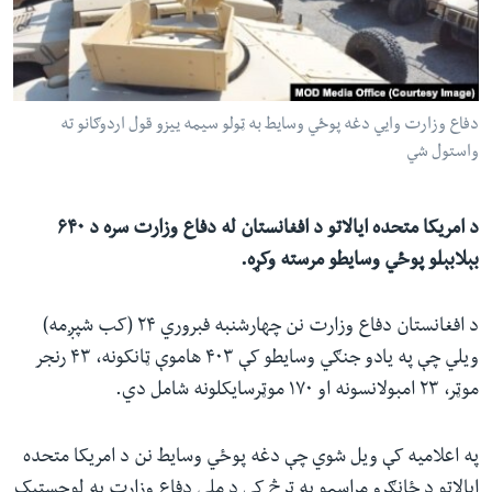
ئ
له مونږ سره په تماس کې پاتې شئ
ټون
ای
ه
دفاع وزارت وایي دغه پوځي وسایط به ټولو سیمه ییزو قول اردوګانو ته
ژبې
اړ
واستول شي
ئ
د امریکا متحده ایالاتو د افغانستان له دفاع وزارت سره د ۶۴۰
بېلابېلو پوځي وسایطو مرسته وکړه.
د افغانستان دفاع وزارت نن چهارشنبه فبروري ۲۴ (کب شپږمه)
ویلي چې په یادو جنګي وسایطو کې ۴۰۳ هاموې ټانکونه، ۴۳ رنجر
موټر، ۲۳ امبولانسونه او ۱۷۰ موټرسایکلونه شامل دي.
په اعلامیه کې ویل شوي چې دغه پوځي وسایط نن د امریکا متحده
ایالاتو د ځانګړو مراسمو په ترڅ کې د ملي دفاع وزارت په لوجستیک