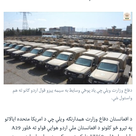
دفاع وزارت ویلي چې یاد پوځي وسایط به سیمه ییزو قول اردو ګانو ته هم
واستول شي.
د افغانستان دفاع وزارت همدارنګه ویلي چې د امریکا متحده ایالاتو
په تیرو څو کلونو د افغانستان ملي اردو هوايي قواو ته څلور A29