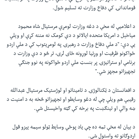
قوماندانۍ کې دفاع وزارت ته تسلیم شول.
د اعلامیې له مخې د دغه وزارت لومړي مرستیال شاه محمود
میاخېل د امریکا متحده ایالاتو د دې کومک نه مننه کړې او ویلي
یې دي: "د ملي دفاع وزارت د رهبرۍ په لومړیتوب کې د ملي اردو
ځواکونو ظرفیت او وړتیا لوړونه ځای لری، تر څو د دې وزارت د
برنامې او ستراتیژۍ پر بنسټ ملي اردو ځواکونه په نوو جنګي
تجهیزاتو مجهز شي."
د افغانستان د ټکنالوژۍ د تامیناتو او لوژستیک مرستیال عبدالله
رقیبي هم ویلي چې له دغو وسایطو او تجهیزاتو څخه به د امنیت د
ښه والي او تينګښت په برخه کې ګټه واخیستل شي.
د بیان له مخې تمه ده چې یاد پوځي وسایط ټولو سیمه ییزو قول
اردوګانو ته واستول شي.