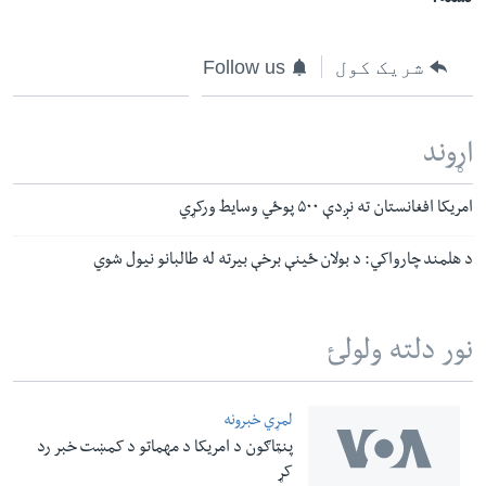
شریک کول
Follow us
اړوند
امریکا افغانستان ته نږدې ۵۰۰ پوځي وسایط ورکړي
د هلمند چارواکي: د بولان ځینې برخې بیرته له طالبانو نیول شوي
نور دلته ولولئ
لمړي خبرونه
پنټاګون د امریکا د مهماتو د کمښت خبر رد
کړ