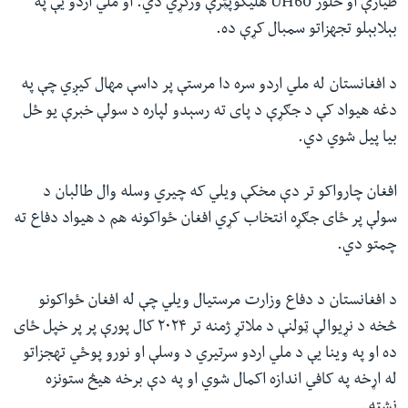
طیارې او څلور UH60 هلیکوپټرې ورکړي دي. او ملي اردو یې په
بېلابېلو تجهزاتو سمبال کړې ده.
د افغانستان له ملي اردو سره دا مرستې پر داسې مهال کیږي چې په
دغه هیواد کې د جګړې د پای ته رسېدو لپاره د سولې خبرې یو ځل
بیا پيل شوي دي.
افغان چارواکو تر دې مخکې ویلي که چیري وسله وال طالبان د
سولې پر ځای جګړه انتخاب کړي افغان ځواکونه هم د هیواد دفاع ته
چمتو دي.
د افغانستان د دفاع وزارت مرستیال ویلي چې له افغان ځواکونو
څخه د نړیوالې ټولنې د ملاتړ ژمنه تر ۲۰۲۴ کال پورې پر پر خپل ځای
ده او په وینا یې د ملي اردو سرتیري د وسلې او نورو پوځي تهجزاتو
له اړخه په کافي اندازه اکمال شوي او په دې برخه هیڅ ستونزه
نشته.