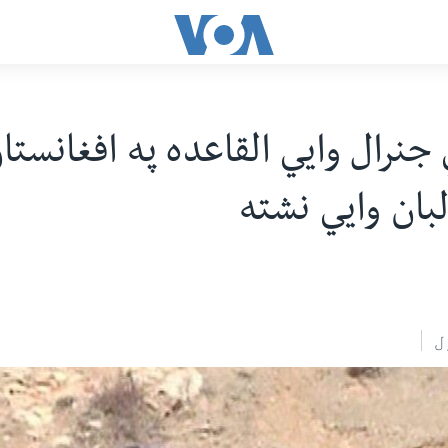
 جنرال وایي القاعده په افغانستا
بان وایي نشته
ل