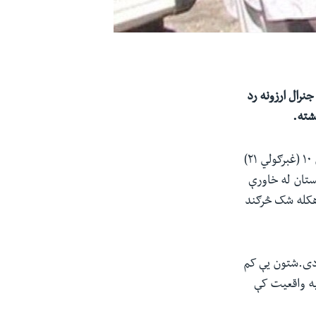
نرال ارزونه رد
شته.
د امریکا د مرکزي قواو د قوماندانۍ قوماندان جنرال کنت مکنزي د چهارشنبې په ورځ جون ۱۰ (غبرګولي ۲۱)
ستان له خاورې
 هکله شک څرګند
 دی.شتون یې کم
په واقعیت کې