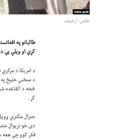
عکس: ارشیف
طالبانو په افغانست
کړې او ویلي یې د
د منځني ختیځ په ا
څخه د القاعده شبک
کړ.
جنرال مکنزي وویل:
دی خو نړیوال مشر
فکر کوو چې هغه ښ