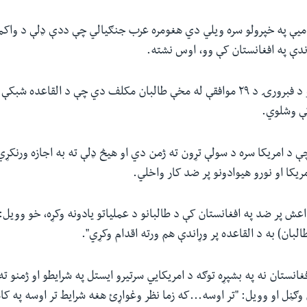
لامیې په خپرولو سره ویلي دي هغومره عرب جنګیالي چې ددې ډلې د واک
اندې په افغانستان کې وو، اوس نشته.
د امریکا او طالبانو د فبرورۍ د ۲۹ موافقې له مخې طالبان مکلف دي چې د القاعد
کې وشلوي.
ې د امریکا سره د سولې تړون ته ژمن دي او هیڅ ډلې ته به اجازه ورنکړي
یکا او نورو هیوادونو پر ضد کار واخلي.
ش پر ضد په افغانستان کې د طالبانو د عملیاتو یادونه وکړه، خو وویل: 
لبان) به د القاعده پر وړاندې هم ورته اقدام وکړي".
نستان نه په بشپړه توګه د امریکایي سرتیرو ایستل په شرایطو او ژمنو ته 
وګڼل او وویل: "تر اوسه...که زما نظر وغواړئ هغه شرایط تر اوسه په کا