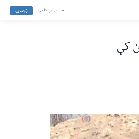
ژوندۍ
صدای امریکا دری
ن کې