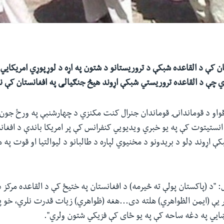
ان کې د القاعده شبکې د تروریستانو د شتون په اړه د لوړپوړي امریکایي ج
ي چې د القاعده تروریستي شبکې اړوند هیڅ جنګیالی په افغانستان کې ن
نستیتوت کې په یو خبري ویدیویي کنفرانس کې پر امریکا باندې د افغان
ې اړوند ډلو د بریدونو د مخنیوي لپاره د طالبانو د لیوالتیا او قوت په
 "د (پاکستان پولې ته څیرمه) د افغانستان په ختیځ کې د القاعده مرکز
 یې (ایمن الظواهري) هلته دی...هغه (ظواهري) زیات قدرت نلري، خو 
ایي په دغه ساحه کې په یو ځای کې فزیکي شتون ولري".