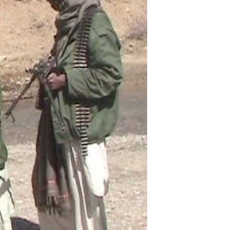
ئ
ټون
ای
ه
اړ
ئ