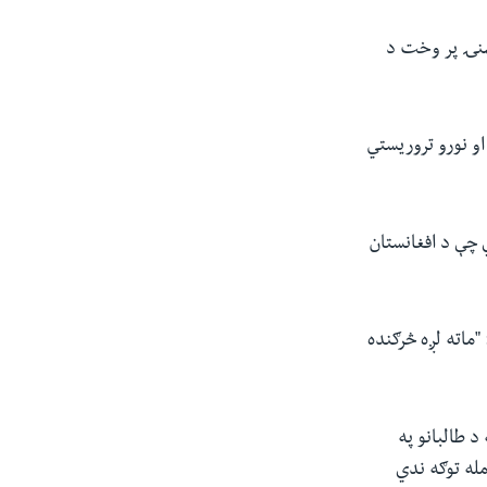
منۍ پر وخت د
ه شبکې او نورو تروریستي
 چې د افغانستان
"ماته لږه څرګنده
د طالبانو په
مله توګه ندي