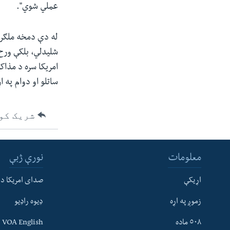
عملي شوي".
له دې دمخه ملګرو 
شلیدلي، بلکې ورځ
امریکا سره د مذاک
ساتلو او دوام په ا
شریک کو
معلومات
نورې ژبې
اړیکې
صدای امریکا د
زموږ په اړه
ډیوه راډیو
له مونږ سره په تماس کې پاتې شئ
٥٠٨ ماده
VOA English