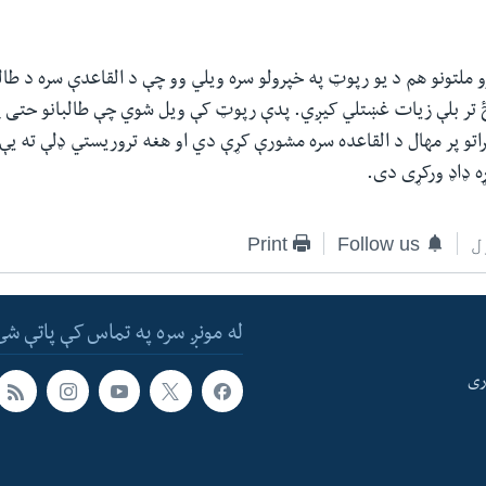
ملتونو هم د یو رپوټ په خپرولو سره ویلي وو چې د القاعدې سره د طال
 تر بلې زیات غښتلي کیږي. پدې رپوټ کې ویل شوي چې طالبانو حتی پ
راتو پر مهال د القاعده سره مشورې کړې دي او هغه تروریستي ډلې ته یې 
ړه ډاډ ورکړی دی.
ل
Follow us
Print
له مونږ سره په تماس کې پاتې شئ
ری