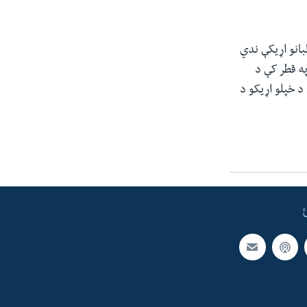
بانو اړیکې ندي
ه قطر کې د
د خپلو اړیکو د