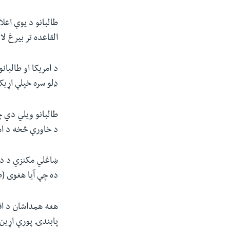
طالبانو د یوې اع
القاعده تر بیرغ ل
ډلو سره خپلې اړی
طالبانو ویلي دي چ
د خاورې څخه د امر
ښاغلي مکنزي د داع
ده چې آیا هغوی (طا
هغه همداشان د افغا
پابندۍ پورې اړین 