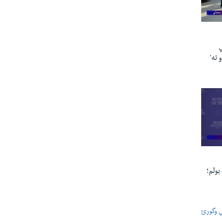
ي
 ته'
بولم؛
ې وگورئ