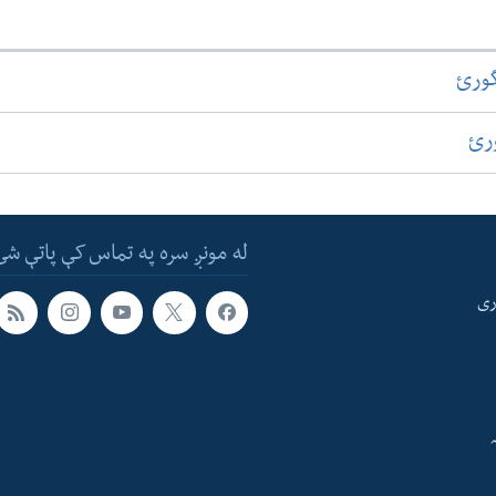
گورئ
ورئ
له مونږ سره په تماس کې پاتې شئ
ری