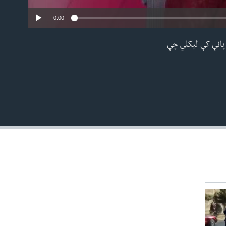
0:00
پاڼې کې لیکلي چې
EMBED
480p