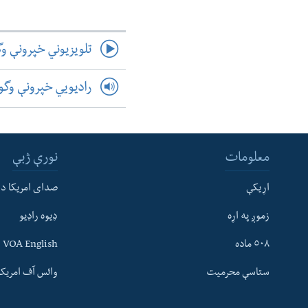
تلویزیوني خپرونې و
رادیویي خپرونې وگ
معلومات
نورې ژبې
اړیکې
صدای امریکا د
زموږ په اړه
ډیوه راډیو
له مونږ سره په تماس کې پاتې شئ
٥٠٨ ماده
VOA English
ستاسې محرمیت
وائس آف امریکہ
ژبې