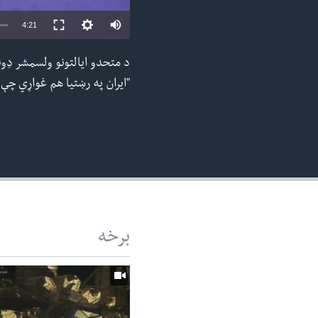
Auto
4:21
240p
د متحدو ایالتونو ولسمشر ډو
360p
"ایران په رښتیا هم غواړي چې ی
480p
720p
1080p
برخه