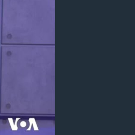
ئ
ټون
ای
ه
اړ
ئ