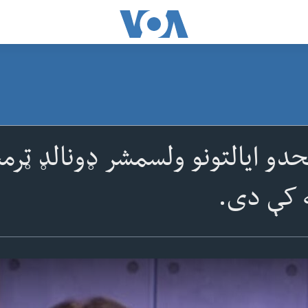
حدو ایالتونو ولسمشر ډونالډ ټر
ه کې دی.