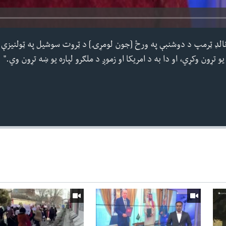
نالډ ټرمپ د دوشنبې په ورځ [جون لومړۍ] د ټروت سوشیل په ټولنیزې 
و تړون وکړي، او دا به د امریکا او زموږ د ملګرو لپاره یو ښه تړون وي."
360p
240p
Auto
1080p
720p