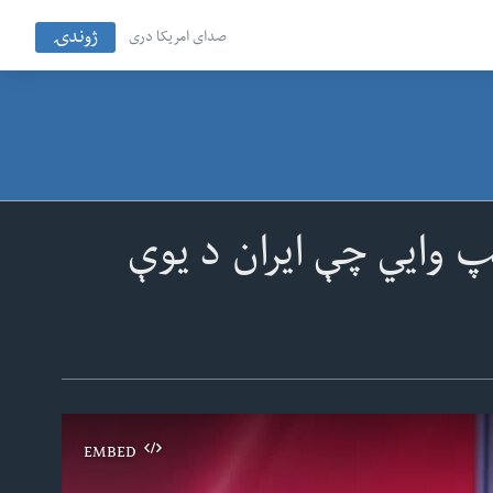
ژوندۍ
صدای امریکا دری
مپ وايي چې ایران د یوې
EMBED