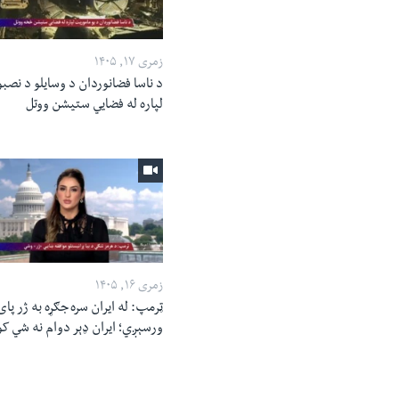
زمری ۱۷, ۱۴۰۵
د ناسا فضانوردان د وسایلو د نصبو
لپاره له فضایي ستیشن ووتل
زمری ۱۶, ۱۴۰۵
ټرمپ: له ایران سره جګړه به ژر پای
ورسېږي؛ ایران ډېر دوام نه شي ک