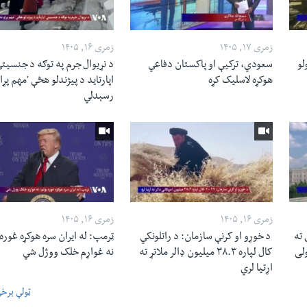
زمری ۱۷, ۱۴۰۵
زمری ۱۶, ۱۴۰۵
لو
سعودي، ترکیې او پاکستان دفاعي
د نړیوال جرم په توګه د جنسیت
هوکړه لاسلیک کړه
اپارتاید د پیژندلو هڅې 'مهم پړاو
رسېدلي
زمری ۱۶, ۱۴۰۵
زمری ۱۶, ۱۴۰۵
 ته
د خوړو او کرنې سازمان: د راتلونکي
ټرمپ: له ایران سره هوکړه غوره 
ولی
کال لپاره ۳۸.۳ میلیون ډالر ملاتړ ته
نه غواړم خلک ووژل شي
اړتیا لري
ټولې برخ