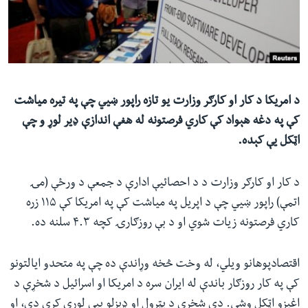
ئ
له مونږ سره په تماس کې پاتې شئ
ټون
ای
ه
ژبې
اړ
د امریکا د کار او کارګر وزارت یو تازه راپور ښيي چې په تیره میاشت
ئ
کې په دغه هېواد کې کاري فرصتونه له هغې اندازې ډیر لوړ و چې
اټکل یې کېده.
د کار او کارګر وزارت د د احصائیې ادارې د جمعې د ورځې (مۍ
اتمې) راپور ښيي چې د اپریل په میاشت کې په امریکا کې ۱۱۵ زره
کاري فرصتونه زیات شوي او د بې روزګارۍ کچه ۴.۳ سلنه ده.
اقتصادپوهانو ویلي، له وخت څخه وړاندې ده چې په متحدو ایالتونو
کې په کار روزګار باندې له ایران سره د امریکا او اسرائیل د شخړې د
اغیزو اټکل وشي. دې شخړې د پټرول او ډیزلو بیې لوړې کړي دي، او