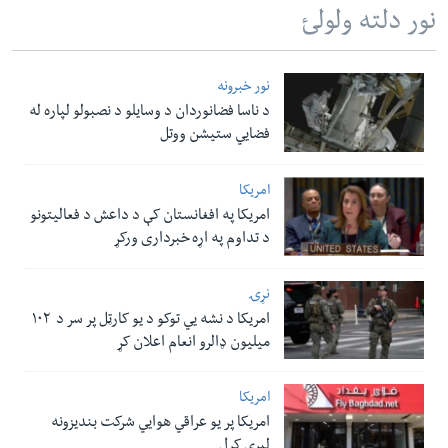
نور دلته ولولئ
نور خبرونه
د ناسا فضانوردان د وسایلو د نصبولو لپاره له
فضایي ستیشن ووتل
امریکا
امریکا په افغانستان کې د داعش د فعالیتونو
د تداوم په اړه خبرداری ورکړ
نړۍ
امریکا د نشه یي توکو د یو کارټل پر سر د ۱۰۲
میلیون ډالرو انعام اعلان کړ
امریکا
امریکا پر یو عراقي هوایي شرکت بندیزونه
لېري کړل