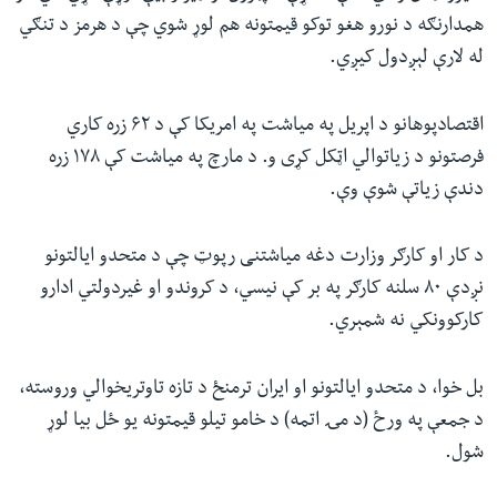
همدارنګه د نورو هغو توکو قیمتونه هم لوړ شوي چې د هرمز د تنګي
له لارې لېږدول کیږي.
اقتصادپوهانو د اپریل په میاشت په امریکا کې د ۶۲ زره کاري
فرصتونو د زیاتوالي اټکل کړی و. د مارچ په میاشت کې ۱۷۸ زره
دندې زیاتې شوې وې.
د کار او کارګر وزارت دغه میاشتنی رپوټ چې د متحدو ایالتونو
نږدې ۸۰ سلنه کارګر په بر کې نیسي، د کروندو او غیردولتي ادارو
کارکوونکي نه شمېري.
بل خوا، د متحدو ایالتونو او ایران ترمنځ د تازه تاوتریخوالي وروسته،
د جمعې په ورځ (د مۍ اتمه) د خامو تیلو قیمتونه یو ځل بیا لوړ
شول.