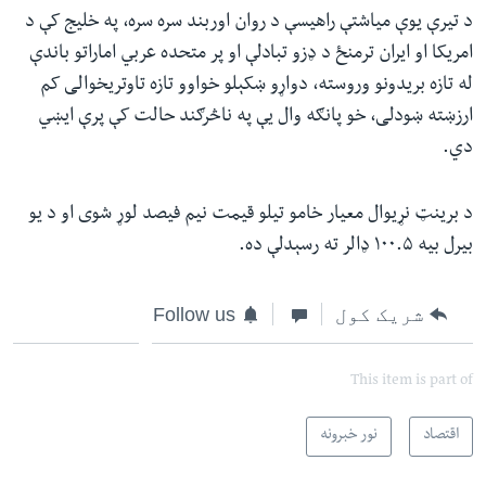
د تیرې یوې میاشتې راهیسې د روان اوربند سره سره، په خليج کې د
امریکا او ایران ترمنځ د ډزو تبادلې او پر متحده عربي اماراتو باندې
له تازه بریدونو وروسته، دواړو ښکېلو خواوو تازه تاوتریخوالی کم
ارزښته ښودلی، خو پانګه وال یې په ناڅرګند حالت کې پرې ایښي
دي.
د برینټ نړیوال معیار خامو تیلو قیمت نیم فیصد لوړ شوی او د یو
بیرل بیه ۱۰۰.۵ ډالر ته رسېدلې ده.
شریک کول
Follow us
This item is part of
اقتصاد
نور خبرونه