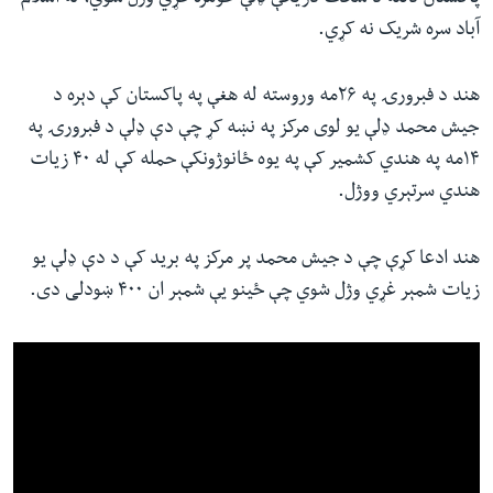
آباد سره شریک نه کړي
.
هند د فبرورۍ په ۲۶مه وروسته له هغې په پاکستان کې دېره د
جیش محمد ډلې یو لوی مرکز په نښه کړ چې دې ډلې د فبرورۍ په
۱۴مه په هندي کشمیر کې په یوه ځانوژونکې حمله کې له ۴۰ زیات
هندي سرتېري ووژل
.
هند ادعا کړې چې د جیش محمد پر مرکز په برید کې د دې ډلې یو
زیات شمېر غړي وژل شوي چې ځینو یې شمېر ان ۴۰۰ ښودلی دی.