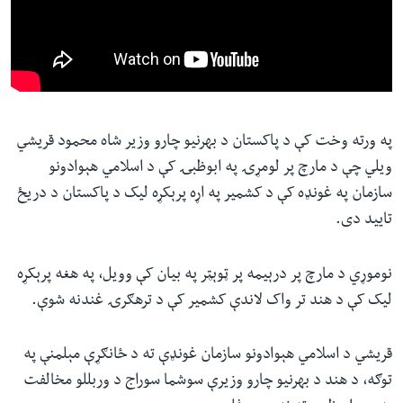
په ورته وخت کې د پاکستان د بهرنیو چارو وزیر شاه محمود قریشي
ویلي چې د مارچ پر لومړۍ په ابوظبۍ کې د اسلامي هېوادونو
سازمان په غونډه کې د کشمیر په اړه پرېکړه لیک د پاکستان د دریځ
تایید دی
.
نوموړي د مارچ پر درېیمه پر ټوېټر په بیان کې وویل، په هغه پرېکړه
لیک کې د هند تر واک لاندې کشمیر کې د ترهګرۍ غندنه شوې
.
قریشي د اسلامي هېوادونو سازمان غونډې ته د ځانګړې مېلمنې په
توګه، د هند د بهرنیو چارو وزیرې سوشما سوراج د وربللو مخالفت