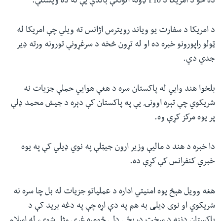
ده خو د امریکا د F16 ډوله الوتکې باندې یې نه ده ویشتلې.
د امریکا د سفارت یو ویاند رویترس اژانس ته ویلي چې امریکا له
ټولو راپورونو خبره ده او له تړون څخه د سرغړونې تورونه ورته ډیر
جدي دي.
بلخوا هند وایي له پاکستان سره د هغې هوایي حملې جزیات نه
شریکوي چې تېره اوونۍ یې په پاکستان کې دېره د جیش محمد ډلې
پر یوه مرکز کړې وه
.
دا خبره د هند د ماليې وزیر ارون جیټلې په نوي ډیلي کې په یوه
خبري کنفرانس کې کړې ده
.
هغه وویل هېڅ یوه امنیتي اداره د عملیاتو جزیات له بل چا سره نه
شریکوي او نوی ډیلی به هم په دې اړه چې په دغه برید کې د
پاکستان دننه د سخت دریځې ډلې څومره غړي وژل شوي، له اسلام