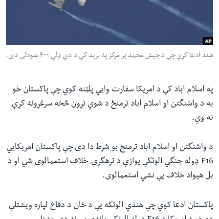
ئ
له مونږ سره په تماس کې پاتې شئ
ټون
ای
ه
هند ادعا کړې چې د جیش محمد پر مرکز په برید کې د دې ډلې ۴۰۰ ښودلی دی.
ژبې
اړ
ئ
په اسلام اباد کې د امریکا سفارت وایي پلټنه کوي چې پاکستان خو
به د واشنگتن او اسلام اباد ترمنځ د شوي تړون څخه سرغړونه کړې
نه وي.
د واشنگتن او اسلام اباد ترمنځ یو شرط دا دی چې پاکستان امریکایي
F16
ډوله جنگي الوتکې یوازې د ترهگرۍ خلاف استعمالوی شي او د
بل هیواد خلاف یې نشي استعمالوی.
پاکستان ادعا کوي چې هندي الوتکه یې د ځان د دفاع لپاره ویشتلې